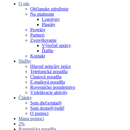
O nás
Občianske združenie
Na stiahnutie
Logotypy
Plagáty
Projekty
Partneri
Zverejňovanie
Výročné správy
Ďalšie
Kontakt
Služby
Hlavné princípy práce
Telefonická poradňa
Chatová poradňa
E-mailová poradňa
Rovesnícke poradenstvo
Vzdelávacie aktivity
Články
Som dieťa/mladý
Som dospelý/rodič
O pomoci
Mapa pomoci
2%
Rovesnícka poradňa