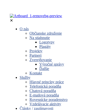
✕
O nás
Občianske združenie
Na stiahnutie
Logotypy
Plagáty
Projekty
Partneri
Zverejňovanie
Výročné správy
Ďalšie
Kontakt
Služby
Hlavné princípy práce
Telefonická poradňa
Chatová poradňa
E-mailová poradňa
Rovesnícke poradenstvo
Vzdelávacie aktivity
Články / zaujímavosti