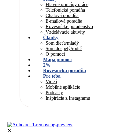
Hlavné princípy práce
Telefonická poradňa
Chatová poradňa
E-mailová poradňa
Rovesnícke poradenstvo
Vzdelávacie aktivity
Články
Som dieťa/mladý
Som dospelý/rodič
O pomoci
Mapa pomoci
2%
Rovesnícka poradňa
Pre teba
Videá
Mobilné aplikácie
Podcasty
Inšpirácia z Instagramu
✕