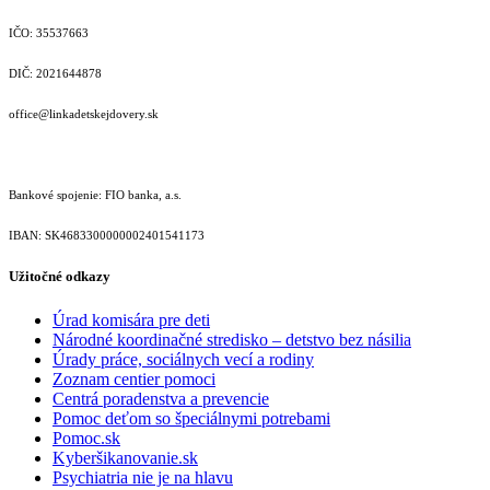
IČO: 35537663
DIČ: 2021644878
office@linkadetskejdovery.sk
Bankové spojenie: FIO banka, a.s.
IBAN: SK46833000000­02401541173
Užitočné odkazy
Úrad komisára pre deti
Národné koordinačné stredisko – detstvo bez násilia
Úrady práce, sociálnych vecí a rodiny
Zoznam centier pomoci
Centrá poradenstva a prevencie
Pomoc deťom so špeciálnymi potrebami
Pomoc.sk
Kyberšikanovanie.sk
Psychiatria nie je na hlavu