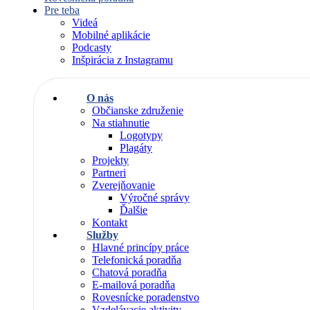
Pre teba
Videá
Mobilné aplikácie
Podcasty
Inšpirácia z Instagramu
O nás
Občianske združenie
Na stiahnutie
Logotypy
Plagáty
Projekty
Partneri
Zverejňovanie
Výročné správy
Ďalšie
Kontakt
Služby
Hlavné princípy práce
Telefonická poradňa
Chatová poradňa
E-mailová poradňa
Rovesnícke poradenstvo
Vzdelávacie aktivity