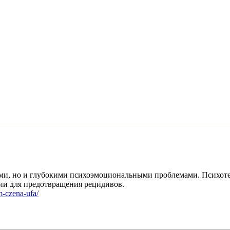
ими, но и глубокими психоэмоциональными проблемами. Психоте
гии для предотвращения рецидивов.
m-czena-ufa/