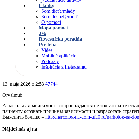
Články
Som dieťa/mladý
Som dospelý/rodič
O pomoci
Mapa pomoci
2%
Rovesnícka poradňa
Pre teba
Videá
Mobilné aplikácie
Podcasty
Inšpirácia z Instagramu
13. mája 2026 o 2:53
#7744
Orvalmub
Алкогольная зависимость сопровождается не только физическ
пациенту осознать причины зависимости и разработать страте
Выяснить больше –
http://narcolog-na-dom-ufa0.ru/narkolog-na-do
Nájdeš nás aj na