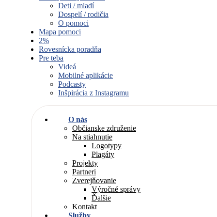
Deti / mladí
Dospelí / rodičia
O pomoci
Mapa pomoci
2%
Rovesnícka poradňa
Pre teba
Videá
Mobilné aplikácie
Podcasty
Inšpirácia z Instagramu
O nás
Občianske združenie
Na stiahnutie
Logotypy
Plagáty
Projekty
Partneri
Zverejňovanie
Výročné správy
Ďalšie
Kontakt
Služby