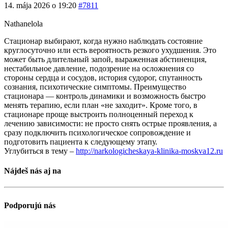
14. mája 2026 o 19:20
#7811
Nathanelola
Стационар выбирают, когда нужно наблюдать состояние
круглосуточно или есть вероятность резкого ухудшения. Это
может быть длительный запой, выраженная абстиненция,
нестабильное давление, подозрение на осложнения со
стороны сердца и сосудов, история судорог, спутанность
сознания, психотические симптомы. Преимущество
стационара — контроль динамики и возможность быстро
менять терапию, если план «не заходит». Кроме того, в
стационаре проще выстроить полноценный переход к
лечению зависимости: не просто снять острые проявления, а
сразу подключить психологическое сопровождение и
подготовить пациента к следующему этапу.
Углубиться в тему –
http://narkologicheskaya-klinika-moskva12.ru
Nájdeš nás aj na
Podporujú nás