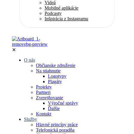
Videá
Mobilné aplikácie
Podcasty
Inšpirácia z Instagramu
✕
O nás
Občianske združenie
Na stiahnutie
Logotypy
Plagáty
Projekty
Partneri
Zverejňovanie
Výročné správy
Ďalšie
Kontakt
Služby
Hlavné princípy práce
Telefonická poradňa