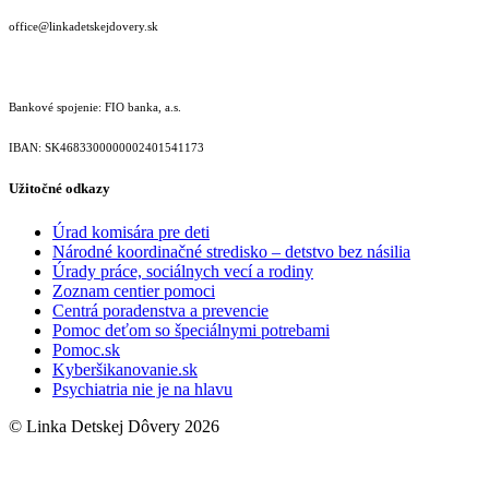
office@linkadetskejdovery.sk
Bankové spojenie: FIO banka, a.s.
IBAN: SK46833000000­02401541173
Užitočné odkazy
Úrad komisára pre deti
Národné koordinačné stredisko – detstvo bez násilia
Úrady práce, sociálnych vecí a rodiny
Zoznam centier pomoci
Centrá poradenstva a prevencie
Pomoc deťom so špeciálnymi potrebami
Pomoc.sk
Kyberšikanovanie.sk
Psychiatria nie je na hlavu
© Linka Detskej Dôvery 2026