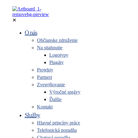
✕
O nás
Občianske združenie
Na stiahnutie
Logotypy
Plagáty
Projekty
Partneri
Zverejňovanie
Výročné správy
Ďalšie
Kontakt
Služby
Hlavné princípy práce
Telefonická poradňa
Chatová poradňa