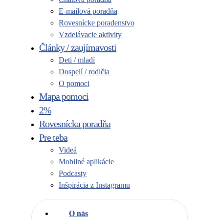
E-mailová poradňa
Rovesnícke poradenstvo
Vzdelávacie aktivity
Články / zaujímavosti
Deti / mladí
Dospelí / rodičia
O pomoci
Mapa pomoci
2%
Rovesnícka poradňa
Pre teba
Videá
Mobilné aplikácie
Podcasty
Inšpirácia z Instagramu
O nás