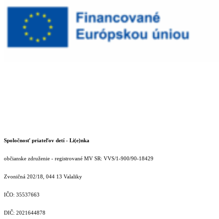
Spoločnosť priateľov detí - Li(e)nka
občianske združenie - registrované MV SR: VVS/1-900/90-18429
Zvoničná 202/18, 044 13 Valaliky
IČO: 35537663
DIČ: 2021644878