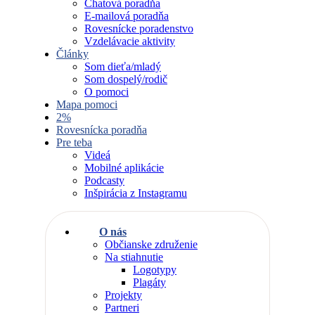
Chatová poradňa
E-mailová poradňa
Rovesnícke poradenstvo
Vzdelávacie aktivity
Články
Som dieťa/mladý
Som dospelý/rodič
O pomoci
Mapa pomoci
2%
Rovesnícka poradňa
Pre teba
Videá
Mobilné aplikácie
Podcasty
Inšpirácia z Instagramu
O nás
Občianske združenie
Na stiahnutie
Logotypy
Plagáty
Projekty
Partneri