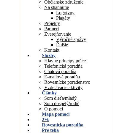
Občianske združenie
Na stiahnutie
Logotypy
Plagáty
Projekty
Partneri
Zverejňovanie
Výročné správy
Ďalšie
Kontakt
Služby
Hlavné princípy práce
Telefonická poradňa
Chatová poradňa
E-mailová poradňa
Rovesnícke poradenstvo
Vzdelávacie aktivity
Články
Som dieťa/mladý
Som dospelý/rodič
O pomoci
Mapa pomoci
2%
Rovesnícka poradňa
Pre teba