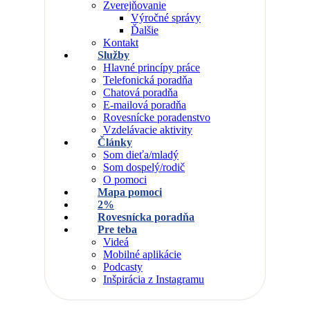
Zverejňovanie
Výročné správy
Ďalšie
Kontakt
Služby
Hlavné princípy práce
Telefonická poradňa
Chatová poradňa
E-mailová poradňa
Rovesnícke poradenstvo
Vzdelávacie aktivity
Články
Som dieťa/mladý
Som dospelý/rodič
O pomoci
Mapa pomoci
2%
Rovesnícka poradňa
Pre teba
Videá
Mobilné aplikácie
Podcasty
Inšpirácia z Instagramu