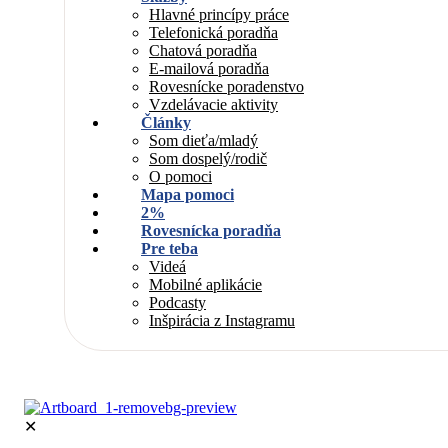
Hlavné princípy práce
Telefonická poradňa
Chatová poradňa
E-mailová poradňa
Rovesnícke poradenstvo
Vzdelávacie aktivity
Články
Som dieťa/mladý
Som dospelý/rodič
O pomoci
Mapa pomoci
2%
Rovesnícka poradňa
Pre teba
Videá
Mobilné aplikácie
Podcasty
Inšpirácia z Instagramu
✕