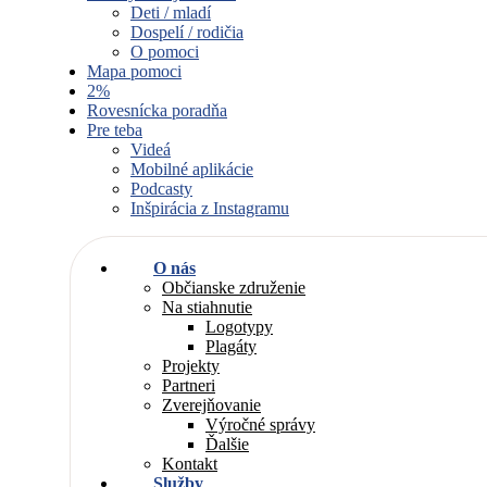
Deti / mladí
Dospelí / rodičia
O pomoci
Mapa pomoci
2%
Rovesnícka poradňa
Pre teba
Videá
Mobilné aplikácie
Podcasty
Inšpirácia z Instagramu
O nás
Občianske združenie
Na stiahnutie
Logotypy
Plagáty
Projekty
Partneri
Zverejňovanie
Výročné správy
Ďalšie
Kontakt
Služby