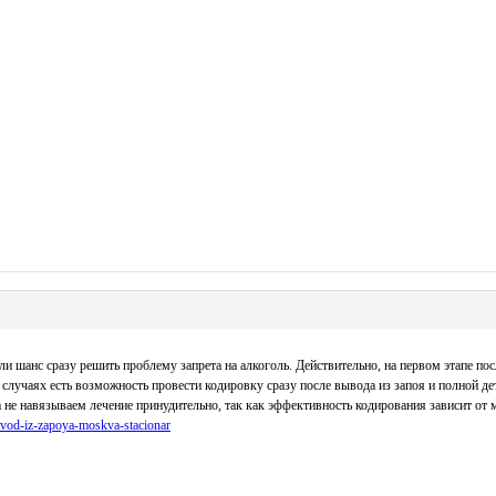
ли шанс сразу решить проблему запрета на алкоголь. Действительно, на первом этапе п
 случаях есть возможность провести кодировку сразу после вывода из запоя и полной д
 не навязываем лечение принудительно, так как эффективность кодирования зависит от 
yvod-iz-zapoya-moskva-stacionar