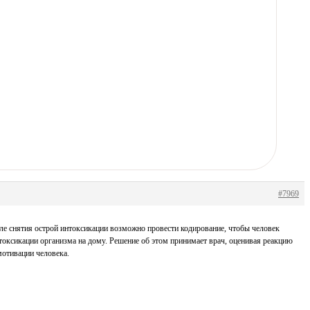
#7969
осле снятия острой интоксикации возможно провести кодирование, чтобы человек
етоксикации организма на дому. Решение об этом принимает врач, оценивая реакцию
мотивации человека.