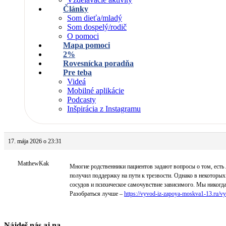
Články
Som dieťa/mladý
Som dospelý/rodič
O pomoci
Mapa pomoci
2%
Rovesnícka poradňa
Pre teba
Videá
Mobilné aplikácie
Podcasty
Inšpirácia z Instagramu
17. mája 2026 o 23:31
MatthewKak
Многие родственники пациентов задают вопросы о том, есть 
получил поддержку на пути к трезвости. Однако в некоторых
сосудов и психическое самочувствие зависимого. Мы никогда
Разобраться лучше –
https://vyvod-iz-zapoya-moskva1-13.ru/v
Nájdeš nás aj na