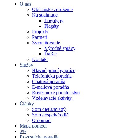
O nás
Občianske združenie
Na stiahnutie
Logotypy
Plagáty
Projekty
Partneri
Zverejňovanie
Výročné správy
Ďalšie
Kontakt
Služby
Hlavné princípy práce
Telefonická poradňa
Chatová poradňa
E-mailová poradňa
Rovesnícke poradenstvo
Vzdelávacie aktivity
Články
Som dieťa/mladý
Som dospelý/rodič
O pomoci
Mapa pomoci
2%
Rovesnícka poradňa