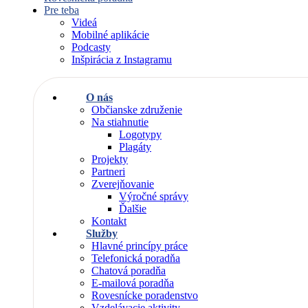
Pre teba
Videá
Mobilné aplikácie
Podcasty
Inšpirácia z Instagramu
O nás
Občianske združenie
Na stiahnutie
Logotypy
Plagáty
Projekty
Partneri
Zverejňovanie
Výročné správy
Ďalšie
Kontakt
Služby
Hlavné princípy práce
Telefonická poradňa
Chatová poradňa
E-mailová poradňa
Rovesnícke poradenstvo
Vzdelávacie aktivity