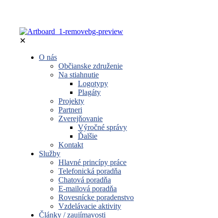
✕
O nás
Občianske združenie
Na stiahnutie
Logotypy
Plagáty
Projekty
Partneri
Zverejňovanie
Výročné správy
Ďalšie
Kontakt
Služby
Hlavné princípy práce
Telefonická poradňa
Chatová poradňa
E-mailová poradňa
Rovesnícke poradenstvo
Vzdelávacie aktivity
Články / zaujímavosti