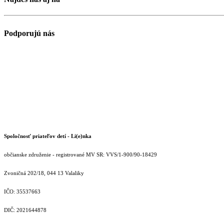
Podporujú nás
Spoločnosť priateľov detí - Li(e)nka
občianske združenie - registrované MV SR: VVS/1-900/90-18429
Zvoničná 202/18, 044 13 Valaliky
IČO: 35537663
DIČ: 2021644878