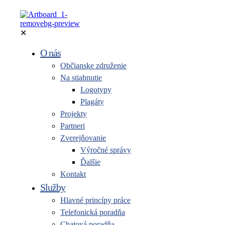
✕
O nás
Občianske združenie
Na stiahnutie
Logotypy
Plagáty
Projekty
Partneri
Zverejňovanie
Výročné správy
Ďalšie
Kontakt
Služby
Hlavné princípy práce
Telefonická poradňa
Chatová poradňa