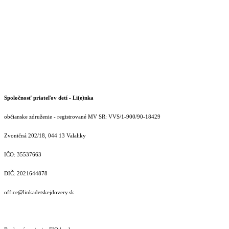
Spoločnosť priateľov detí - Li(e)nka
občianske združenie - registrované MV SR: VVS/1-900/90-18429
Zvoničná 202/18, 044 13 Valaliky
IČO: 35537663
DIČ: 2021644878
office@linkadetskejdovery.sk