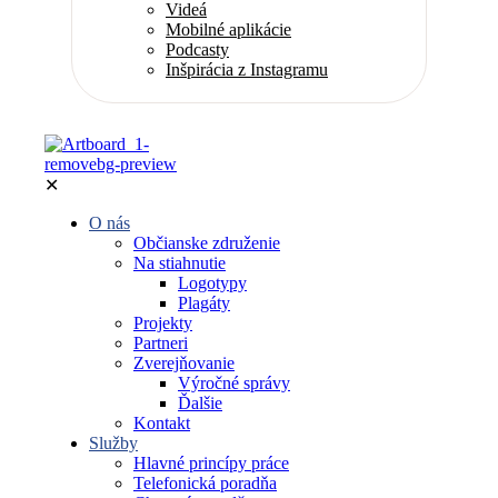
Videá
Mobilné aplikácie
Podcasty
Inšpirácia z Instagramu
✕
O nás
Občianske združenie
Na stiahnutie
Logotypy
Plagáty
Projekty
Partneri
Zverejňovanie
Výročné správy
Ďalšie
Kontakt
Služby
Hlavné princípy práce
Telefonická poradňa