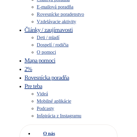
E-mailová poradňa
Rovesnícke poradenstvo
Vzdelávacie aktivity
Články / zaujímavosti
Deti / mladí
Dospelí / rodičia
O pomoci
Mapa pomoci
2%
Rovesnícka poradňa
Pre teba
Videá
Mobilné aplikácie
Podcasty
Inšpirácia z Instagramu
O nás