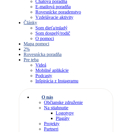
Chatová poradňa
E-mailová poradňa
Rovesnícke poradenstvo
Vzdelávacie aktivity
Články
Som dieťa/mladý
Som dospelý/rodič
O pomoci
Mapa pomoci
2%
Rovesnícka poradňa
Pre teba
Videá
Mobilné aplikácie
Podcasty
Inšpirácia z Instagramu
O nás
Občianske združenie
Na stiahnutie
Logotypy
Plagáty
Projekty
Partneri