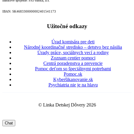
Bankové spojenie: FIO banka, a.s.
IBAN: SK46833000000­02401541173
Užitočné odkazy
Úrad komisára pre deti
Národné koordinačné stredisko – detstvo bez násilia
Úrady práce, sociálnych vecí a rodiny
Zoznam centier pomoci
Centrá poradenstva a prevencie
Pomoc deťom so špeciálnymi potrebami
Pomoc.sk
Kyberšikanovanie.sk
Psychiatria nie je na hlavu
© Linka Detskej Dôvery 2026