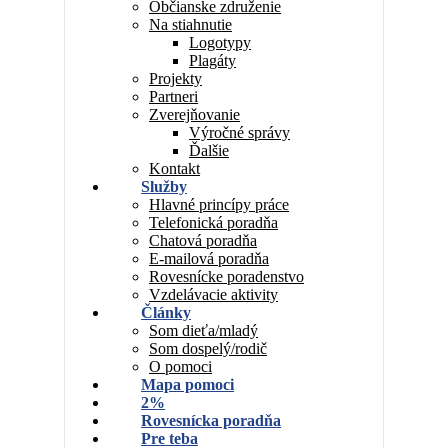
Občianske združenie
Na stiahnutie
Logotypy
Plagáty
Projekty
Partneri
Zverejňovanie
Výročné správy
Ďalšie
Kontakt
Služby
Hlavné princípy práce
Telefonická poradňa
Chatová poradňa
E-mailová poradňa
Rovesnícke poradenstvo
Vzdelávacie aktivity
Články
Som dieťa/mladý
Som dospelý/rodič
O pomoci
Mapa pomoci
2%
Rovesnícka poradňa
Pre teba