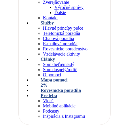
Zverejňovanie
Výročné správy
Ďalšie
Kontakt
Služby
Hlavné princípy práce
Telefonická poradňa
Chatová poradňa
E-mailová poradňa
Rovesnícke poradenstvo
Vzdelávacie aktivity
Články
Som dieťa/mladý
Som dospelý/rodič
O pomoci
Mapa pomoci
2%
Rovesnícka poradňa
Pre teba
Videá
Mobilné aplikácie
Podcasty
Inšpirácia z Instagramu