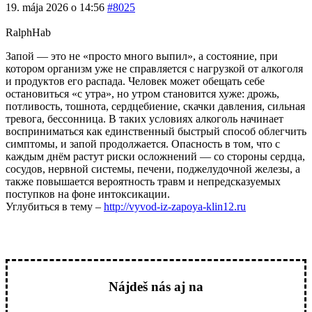
19. mája 2026 o 14:56
#8025
RalphHab
Запой — это не «просто много выпил», а состояние, при
котором организм уже не справляется с нагрузкой от алкоголя
и продуктов его распада. Человек может обещать себе
остановиться «с утра», но утром становится хуже: дрожь,
потливость, тошнота, сердцебиение, скачки давления, сильная
тревога, бессонница. В таких условиях алкоголь начинает
восприниматься как единственный быстрый способ облегчить
симптомы, и запой продолжается. Опасность в том, что с
каждым днём растут риски осложнений — со стороны сердца,
сосудов, нервной системы, печени, поджелудочной железы, а
также повышается вероятность травм и непредсказуемых
поступков на фоне интоксикации.
Углубиться в тему –
http://vyvod-iz-zapoya-klin12.ru
Nájdeš nás aj na