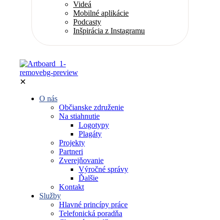
Videá
Mobilné aplikácie
Podcasty
Inšpirácia z Instagramu
✕
O nás
Občianske združenie
Na stiahnutie
Logotypy
Plagáty
Projekty
Partneri
Zverejňovanie
Výročné správy
Ďalšie
Kontakt
Služby
Hlavné princípy práce
Telefonická poradňa