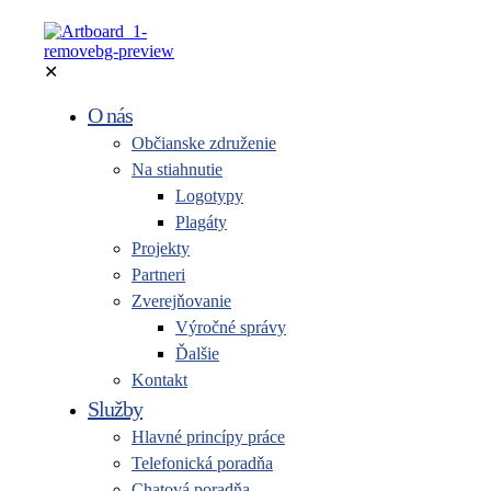
✕
O nás
Občianske združenie
Na stiahnutie
Logotypy
Plagáty
Projekty
Partneri
Zverejňovanie
Výročné správy
Ďalšie
Kontakt
Služby
Hlavné princípy práce
Telefonická poradňa
Chatová poradňa