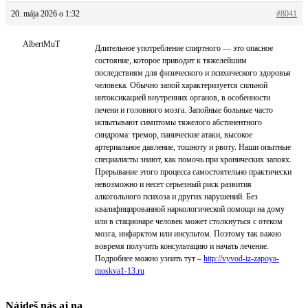
20. mája 2026 o 1:32
#8041
AlbertMuT
Длительное употребление спиртного — это опасное
состояние, которое приводит к тяжелейшим
последствиям для физического и психического здоровья
человека. Обычно запой характеризуется сильной
интоксикацией внутренних органов, в особенности
печени и головного мозга. Запойные больные часто
испытывают симптомы тяжелого абстинентного
синдрома: тремор, панические атаки, высокое
артериальное давление, тошноту и рвоту. Наши опытные
специалисты знают, как помочь при хронических запоях.
Прерывание этого процесса самостоятельно практически
невозможно и несет серьезный риск развития
алкогольного психоза и других нарушений. Без
квалифицированной наркологической помощи на дому
или в стационаре человек может столкнуться с отеком
мозга, инфарктом или инсультом. Поэтому так важно
вовремя получить консультацию и начать лечение.
Подробнее можно узнать тут –
http://vyvod-iz-zapoya-
moskva1-13.ru
Nájdeš nás aj na