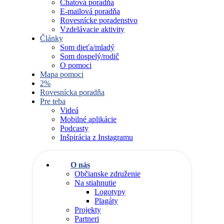
Chatová poradňa
E-mailová poradňa
Rovesnícke poradenstvo
Vzdelávacie aktivity
Články
Som dieťa/mladý
Som dospelý/rodič
O pomoci
Mapa pomoci
2%
Rovesnícka poradňa
Pre teba
Videá
Mobilné aplikácie
Podcasty
Inšpirácia z Instagramu
O nás
Občianske združenie
Na stiahnutie
Logotypy
Plagáty
Projekty
Partneri