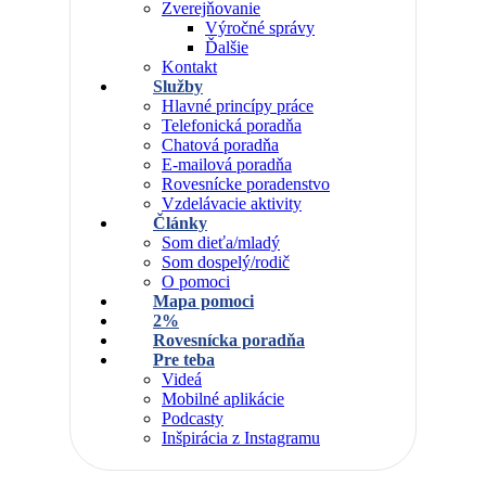
Zverejňovanie
Výročné správy
Ďalšie
Kontakt
Služby
Hlavné princípy práce
Telefonická poradňa
Chatová poradňa
E-mailová poradňa
Rovesnícke poradenstvo
Vzdelávacie aktivity
Články
Som dieťa/mladý
Som dospelý/rodič
O pomoci
Mapa pomoci
2%
Rovesnícka poradňa
Pre teba
Videá
Mobilné aplikácie
Podcasty
Inšpirácia z Instagramu