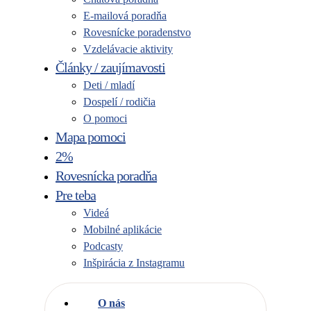
E-mailová poradňa
Rovesnícke poradenstvo
Vzdelávacie aktivity
Články / zaujímavosti
Deti / mladí
Dospelí / rodičia
O pomoci
Mapa pomoci
2%
Rovesnícka poradňa
Pre teba
Videá
Mobilné aplikácie
Podcasty
Inšpirácia z Instagramu
O nás