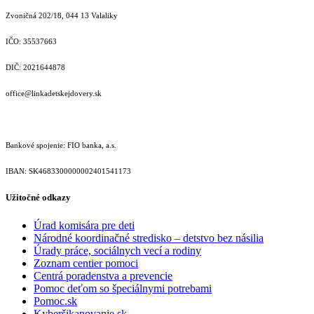
Zvoničná 202/18, 044 13 Valaliky
IČO: 35537663
DIČ: 2021644878
office@linkadetskejdovery.sk
Bankové spojenie: FIO banka, a.s.
IBAN: SK46833000000­02401541173
Užitočné odkazy
Úrad komisára pre deti
Národné koordinačné stredisko – detstvo bez násilia
Úrady práce, sociálnych vecí a rodiny
Zoznam centier pomoci
Centrá poradenstva a prevencie
Pomoc deťom so špeciálnymi potrebami
Pomoc.sk
Kyberšikanovanie.sk