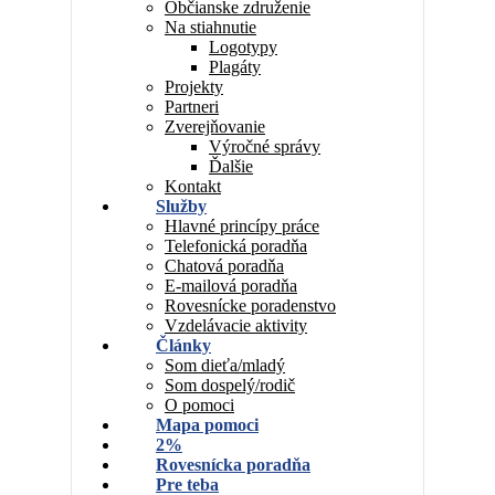
Občianske združenie
Na stiahnutie
Logotypy
Plagáty
Projekty
Partneri
Zverejňovanie
Výročné správy
Ďalšie
Kontakt
Služby
Hlavné princípy práce
Telefonická poradňa
Chatová poradňa
E-mailová poradňa
Rovesnícke poradenstvo
Vzdelávacie aktivity
Články
Som dieťa/mladý
Som dospelý/rodič
O pomoci
Mapa pomoci
2%
Rovesnícka poradňa
Pre teba