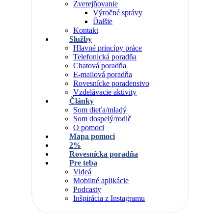
Zverejňovanie
Výročné správy
Ďalšie
Kontakt
Služby
Hlavné princípy práce
Telefonická poradňa
Chatová poradňa
E-mailová poradňa
Rovesnícke poradenstvo
Vzdelávacie aktivity
Články
Som dieťa/mladý
Som dospelý/rodič
O pomoci
Mapa pomoci
2%
Rovesnícka poradňa
Pre teba
Videá
Mobilné aplikácie
Podcasty
Inšpirácia z Instagramu