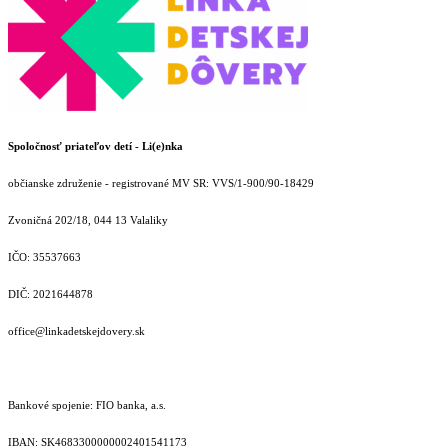
Spoločnosť priateľov detí - Li(e)nka
občianske združenie - registrované MV SR: VVS/1-900/90-18429
Zvoničná 202/18, 044 13 Valaliky
IČO: 35537663
DIČ: 2021644878
office@linkadetskejdovery.sk
Bankové spojenie: FIO banka, a.s.
IBAN: SK46833000000­02401541173