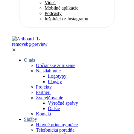
Videá
Mobilné aplikácie
Podcasty
Inšpirácia z Instagramu
✕
O nás
Občianske združenie
Na stiahnutie
Logotypy
Plagáty
Projekty
Partneri
Zverejňovanie
Výročné správy
Ďalšie
Kontakt
Služby
Hlavné princípy práce
Telefonická poradňa