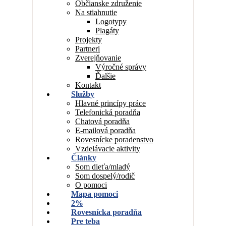
Občianske združenie
Na stiahnutie
Logotypy
Plagáty
Projekty
Partneri
Zverejňovanie
Výročné správy
Ďalšie
Kontakt
Služby
Hlavné princípy práce
Telefonická poradňa
Chatová poradňa
E-mailová poradňa
Rovesnícke poradenstvo
Vzdelávacie aktivity
Články
Som dieťa/mladý
Som dospelý/rodič
O pomoci
Mapa pomoci
2%
Rovesnícka poradňa
Pre teba