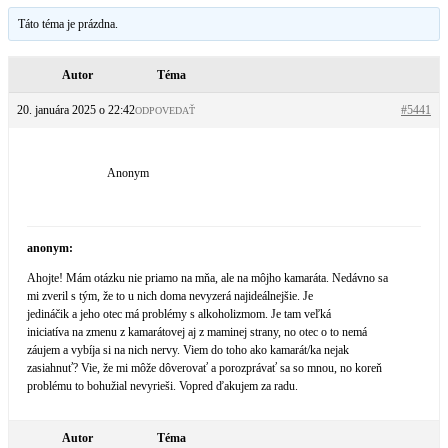
Táto téma je prázdna.
Autor
Téma
20. januára 2025 o 22:42
#5441
ODPOVEDAŤ
Anonym
anonym:
Ahojte! Mám otázku nie priamo na mňa, ale na môjho kamaráta. Nedávno sa
mi zveril s tým, že to u nich doma nevyzerá najideálnejšie. Je
jedináčik a jeho otec má problémy s alkoholizmom. Je tam veľká
iniciatíva na zmenu z kamarátovej aj z maminej strany, no otec o to nemá
záujem a vybíja si na nich nervy. Viem do toho ako kamarát/ka nejak
zasiahnuť? Vie, že mi môže dôverovať a porozprávať sa so mnou, no koreň
problému to bohužial nevyrieši. Vopred ďakujem za radu.
Autor
Téma