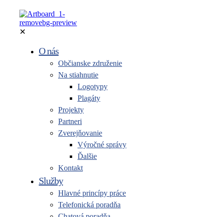
✕
O nás
Občianske združenie
Na stiahnutie
Logotypy
Plagáty
Projekty
Partneri
Zverejňovanie
Výročné správy
Ďalšie
Kontakt
Služby
Hlavné princípy práce
Telefonická poradňa
Chatová poradňa