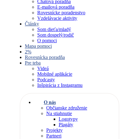
Chatová poradňa
E-mailová poradňa
Rovesnícke poradenstvo
Vzdelávacie aktivity
Články
Som dieťa/mladý
Som dospelý/rodič
O pomoci
Mapa pomoci
2%
Rovesnícka poradňa
Pre teba
Videá
Mobilné aplikácie
Podcasty
Inšpirácia z Instagramu
O nás
Občianske združenie
Na stiahnutie
Logotypy
Plagáty
Projekty
Partneri