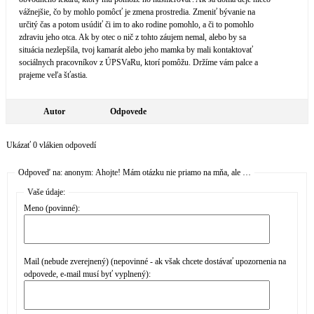
vážnejšie, čo by mohlo pomôcť je zmena prostredia. Zmeniť bývanie na
určitý čas a potom usúdiť či im to ako rodine pomohlo, a či to pomohlo
zdraviu jeho otca. Ak by otec o nič z tohto záujem nemal, alebo by sa
situácia nezlepšila, tvoj kamarát alebo jeho mamka by mali kontaktovať
sociálnych pracovníkov z ÚPSVaRu, ktorí pomôžu. Držíme vám palce a
prajeme veľa šťastia.
Autor
Odpovede
Ukázať 0 vlákien odpovedí
Odpoveď na: anonym: Ahojte! Mám otázku nie priamo na mňa, ale …
Vaše údaje:
Meno (povinné):
Mail (nebude zverejnený) (nepovinné - ak však chcete dostávať upozornenia na
odpovede, e-mail musí byť vyplnený):