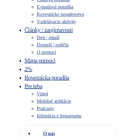
E-mailová poradňa
Rovesnícke poradenstvo
Vzdelávacie aktivity
Články / zaujímavosti
Deti / mladí
Dospelí / rodičia
O pomoci
Mapa pomoci
2%
Rovesnícka poradňa
Pre teba
Videá
Mobilné aplikácie
Podcasty
Inšpirácia z Instagramu
O nás