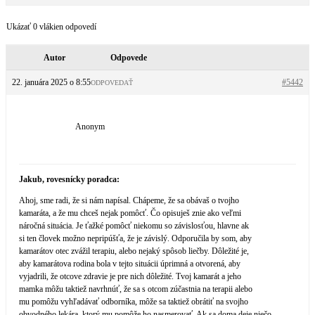
Ukázať 0 vlákien odpovedí
Autor
Odpovede
22. januára 2025 o 8:55
#5442
ODPOVEDAŤ
Anonym
Jakub, rovesnícky poradca:
Ahoj, sme radi, že si nám napísal. Chápeme, že sa obávaš o tvojho
kamaráta, a že mu chceš nejak pomôcť. Čo opisuješ znie ako veľmi
náročná situácia. Je ťažké pomôcť niekomu so závislosťou, hlavne ak
si ten človek možno nepripúšťa, že je závislý. Odporučila by som, aby
kamarátov otec zvážil terapiu, alebo nejaký spôsob liečby. Dôležité je,
aby kamarátova rodina bola v tejto situácii úprimná a otvorená, aby
vyjadrili, že otcove zdravie je pre nich dôležité. Tvoj kamarát a jeho
mamka môžu taktiež navrhnúť, že sa s otcom zúčastnia na terapii alebo
mu pomôžu vyhľadávať odborníka, môže sa taktiež obrátiť na svojho
obvodného lekára, ktorý mu pomôže ho nasmerovať. Ak sa doma deje niečo