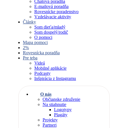
Chatová poradňa
E-mailová poradňa
Rovesnícke poradenstvo
Vzdelávacie aktivity
Články
Som dieťa/mladý
Som dospelý/rodič
O pomoci
Mapa pomoci
2%
Rovesnícka poradňa
Pre teba
Videá
Mobilné aplikácie
Podcasty
Inšpirácia z Instagramu
O nás
Občianske združenie
Na stiahnutie
Logotypy
Plagáty
Projekty
Partneri