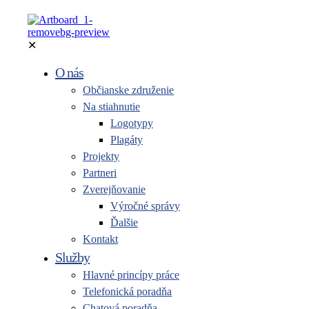
✕
O nás
Občianske združenie
Na stiahnutie
Logotypy
Plagáty
Projekty
Partneri
Zverejňovanie
Výročné správy
Ďalšie
Kontakt
Služby
Hlavné princípy práce
Telefonická poradňa
Chatová poradňa