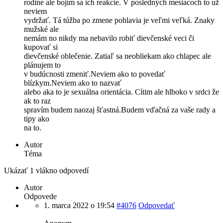
rodine ale bojím sa ich reakcie. V posledných mesiacoch to už
neviem
vydržať. Tá túžba po zmene pohlavia je veľmi veľká. Znaky
mužské ale
nemám no nikdy ma nebavilo robiť dievčenské veci či
kupovať si
dievčenské oblečenie. Zatiaľ sa neobliekam ako chlapec ale
plánujem to
v budúcnosti zmeniť.Neviem ako to povedať
blízkym.Neviem ako to nazvať
alebo aka to je sexuálna orientácia. Cítim ale hlboko v srdci že
ak to raz
spravím budem naozaj šťastná.Budem vďačná za vaše rady a
tipy ako
na to.
Autor
Téma
Ukázať 1 vlákno odpovedí
Autor
Odpovede
1. marca 2022 o 19:54
#4076
Odpovedať