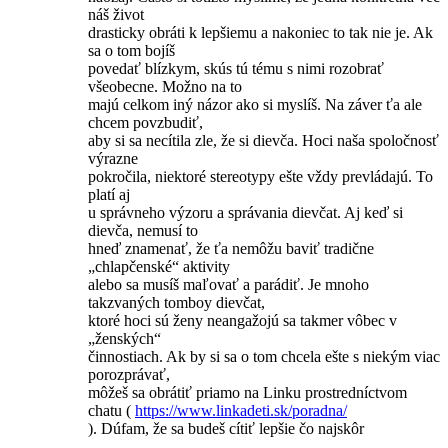
náš život
drasticky obráti k lepšiemu a nakoniec to tak nie je. Ak
sa o tom bojíš
povedať blízkym, skús tú tému s nimi rozobrať
všeobecne. Možno na to
majú celkom iný názor ako si myslíš. Na záver ťa ale
chcem povzbudiť,
aby si sa necítila zle, že si dievča. Hoci naša spoločnosť
výrazne
pokročila, niektoré stereotypy ešte vždy prevládajú. To
platí aj
u správneho výzoru a správania dievčat. Aj keď si
dievča, nemusí to
hneď znamenať, že ťa nemôžu baviť tradične
„chlapčenské“ aktivity
alebo sa musíš maľovať a parádiť. Je mnoho
takzvaných tomboy dievčat,
ktoré hoci sú ženy neangažojú sa takmer vôbec v
„ženských“
činnostiach. Ak by si sa o tom chcela ešte s niekým viac
porozprávať,
môžeš sa obrátiť priamo na Linku prostredníctvom
chatu (
https://www.linkadeti.sk/poradna/
). Dúfam, že sa budeš cítiť lepšie čo najskôr