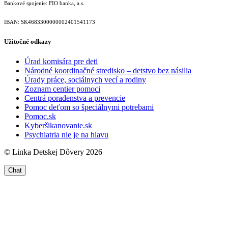
Bankové spojenie: FIO banka, a.s.
IBAN: SK46833000000­02401541173
Užitočné odkazy
Úrad komisára pre deti
Národné koordinačné stredisko – detstvo bez násilia
Úrady práce, sociálnych vecí a rodiny
Zoznam centier pomoci
Centrá poradenstva a prevencie
Pomoc deťom so špeciálnymi potrebami
Pomoc.sk
Kyberšikanovanie.sk
Psychiatria nie je na hlavu
© Linka Detskej Dôvery 2026