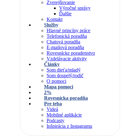
Zverejňovanie
Výročné správy
Ďalšie
Kontakt
Služby
Hlavné princípy práce
Telefonická poradňa
Chatová poradňa
E-mailová poradňa
Rovesnícke poradenstvo
Vzdelávacie aktivity
Články
Som dieťa/mladý
Som dospelý/rodič
O pomoci
Mapa pomoci
2%
Rovesnícka poradňa
Pre teba
Videá
Mobilné aplikácie
Podcasty
Inšpirácia z Instagramu