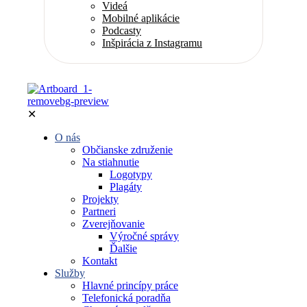
Videá
Mobilné aplikácie
Podcasty
Inšpirácia z Instagramu
✕
O nás
Občianske združenie
Na stiahnutie
Logotypy
Plagáty
Projekty
Partneri
Zverejňovanie
Výročné správy
Ďalšie
Kontakt
Služby
Hlavné princípy práce
Telefonická poradňa