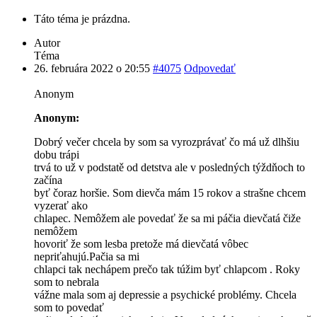
Táto téma je prázdna.
Autor
Téma
26. februára 2022 o 20:55
#4075
Odpovedať
Anonym
Anonym:
Dobrý večer chcela by som sa vyrozprávať čo má už dlhšiu
dobu trápi
trvá to už v podstatě od detstva ale v posledných týždňoch to
začína
byť čoraz horšie. Som dievča mám 15 rokov a strašne chcem
vyzerať ako
chlapec. Nemôžem ale povedať že sa mi páčia dievčatá čiže
nemôžem
hovoriť že som lesba pretože má dievčatá vôbec
nepriťahujú.Pačia sa mi
chlapci tak nechápem prečo tak túžim byť chlapcom . Roky
som to nebrala
vážne mala som aj depressie a psychické problémy. Chcela
som to povedať