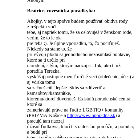
Anonym
Beatrice, rovesnícka poradkyňa:
Ahojky, v tejto správe budem používať obidva rody
z rešpektu voči
tebe, aj napriek tomu, že sa oslovuješ v ženskom rode,
verím, že to je ok
pre teba :). Je úplne vporiadku, to, čo pociťuješ.
Niekedy sa stane to, že
pri vývoji plodu sa jednoducho nezosuhlasí pohlavie,
ktoré sa ti určilo pri
narodení, s tým, ktorým naozaj si. Tak, ako ti už
poradila Terezka,
vyskúšaj postupne meniť určité veci (oblečenie, účes) a
aj vďaka tomu
sa začneš cítiť lepšie. Skús sa zdôveriť aj
kamarátovi/ka­marátke,
ktorému/ktorej dôveruješ. Existujú poradenské centrá,
ktoré sa
zameriavajú práve na ľudí z LGBTIQ+ komunity
(PRIZMA-Košice a
http://www.inporadna.sk
) a
pracujú tam naozaj
úžasní ľudkovia, ktorí ti s radosťou pomôžu, a poradia,
a budú pri
tebe aj počas celého procesu tranzície ak by si sa