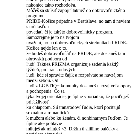
nakoniec takto rozhodol/a.
Môžeš sa skúsiť zapojiť taktiež do dobrovoľnického
programu
PRIDE-Košice prípadne v Bratislave, no tam ti neviem
s určitosťou
povedať, či je takýto dobrovoľnícky program.
Samozrejme je to na tvojom
uvážení, no na dobrovoľníckych stretnutiach PRIDE-
Košice nejde len o to,
že budeš dobrovoľníčiť na PRIDE, ale dostaneš tam
obrovskú podporu od
ľudí. Taktiež PRIZMA organizuje sedenia každý
týždeň, pre transrodových
ľudí, kde si spravíte čajík a rozprávate sa navzájom
medzi sebou. Od
ľudí z LGBTIQ+ komunity dostaneš naozaj veľa opory
a pochopenia. Čo sa
týka tvojej orientácie, je úplne vporiadku, že pociťuješ
príťažlivosť
ku chlapcom. Sú transrodoví ľudia, ktorí pociťujú
sexuálnu a romantickú
k mužom alebo ku ženám, či nonbinárnym ľuďom. Je
úplne aké pohlavie
miluješ ak miluješ <3. Držím ti siiiiilno palčeky a