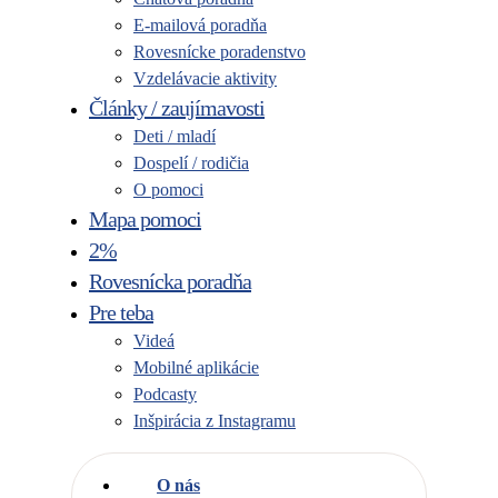
E-mailová poradňa
Rovesnícke poradenstvo
Vzdelávacie aktivity
Články / zaujímavosti
Deti / mladí
Dospelí / rodičia
O pomoci
Mapa pomoci
2%
Rovesnícka poradňa
Pre teba
Videá
Mobilné aplikácie
Podcasty
Inšpirácia z Instagramu
O nás