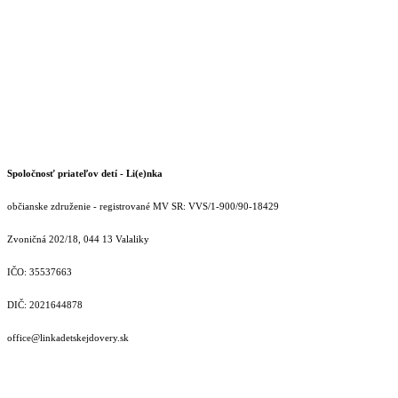
Spoločnosť priateľov detí - Li(e)nka
občianske združenie - registrované MV SR: VVS/1-900/90-18429
Zvoničná 202/18, 044 13 Valaliky
IČO: 35537663
DIČ: 2021644878
office@linkadetskejdovery.sk