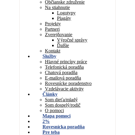
Občianske združenie
Na stiahnutie
Logotypy
Plagáty
Projekty
Partneri
Zverejňovanie
Výročné správy
Ďalšie
Kontakt
Služby
Hlavné princípy práce
Telefonická poradňa
Chatová poradňa
E-mailová poradňa
Rovesnícke poradenstvo
Vzdelávacie aktivity
Články
Som dieťa/mladý
Som dospelý/rodič
O pomoci
Mapa pomoci
2%
Rovesnícka poradňa
Pre teba