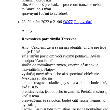
posielam obrovskú
silu. Ak budeš prechádzať procesom tranzície nebude
to ľahké, no s tými
správnymi ľuďmi to zvládneš.
28. februára 2022 o 21:06
#4077
Odpovedať
Anonym
Rovesnícka poradkyňa Terezka:
Ahoj, ďakujem, že si sa na nás obrátila. Určite pre teba
nie je ľahké
žiť s takým postojom voči svojmu pohlaviu. Avšak
neodporúčam ihneď
skočiť do radikálnych zmien, ktorých dôsledok je
nezvrátiteľný. Najprv
vyskúšaj nový účes alebo ako spomínaš oblečenie.
Vyskúšaš si, ako na
to bude reagovať okolie aj ty sama a ak to nebude také,
aké si si to
predstavovala, jednoducho to zmeníš. Pretože možno aj
keď si teraz
presvedčená, že sa potom budeš cítiť lepšie, nemusí to
byť tak aj
naozaj. Často si totižto myslíme, že jedna konkrétna vec