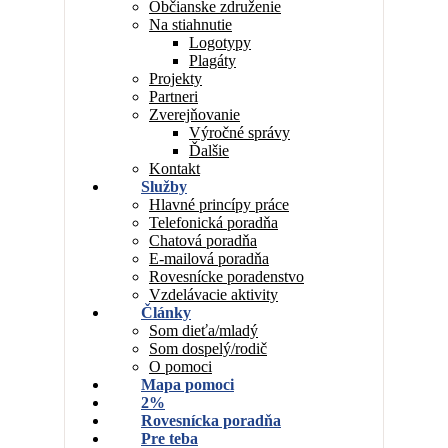
Občianske združenie
Na stiahnutie
Logotypy
Plagáty
Projekty
Partneri
Zverejňovanie
Výročné správy
Ďalšie
Kontakt
Služby
Hlavné princípy práce
Telefonická poradňa
Chatová poradňa
E-mailová poradňa
Rovesnícke poradenstvo
Vzdelávacie aktivity
Články
Som dieťa/mladý
Som dospelý/rodič
O pomoci
Mapa pomoci
2%
Rovesnícka poradňa
Pre teba