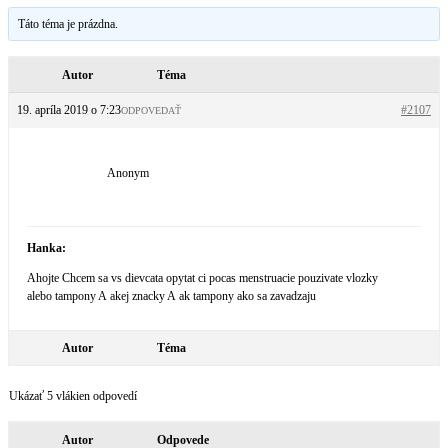
Táto téma je prázdna.
Autor
Téma
19. apríla 2019 o 7:23
#2107
ODPOVEDAŤ
Anonym
Hanka:
Ahojte Chcem sa vs dievcata opytat ci pocas menstruacie pouzivate vlozky
alebo tampony A akej znacky A ak tampony ako sa zavadzaju
Autor
Téma
Ukázať 5 vlákien odpovedí
Autor
Odpovede