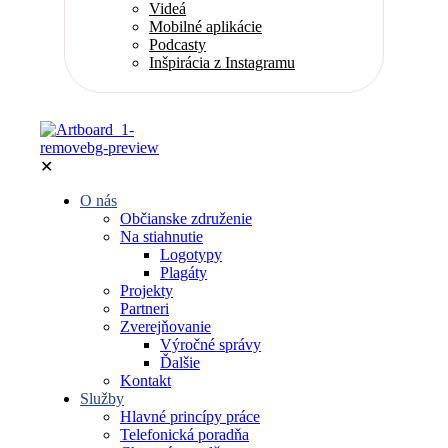
Videá
Mobilné aplikácie
Podcasty
Inšpirácia z Instagramu
✕
O nás
Občianske združenie
Na stiahnutie
Logotypy
Plagáty
Projekty
Partneri
Zverejňovanie
Výročné správy
Ďalšie
Kontakt
Služby
Hlavné princípy práce
Telefonická poradňa