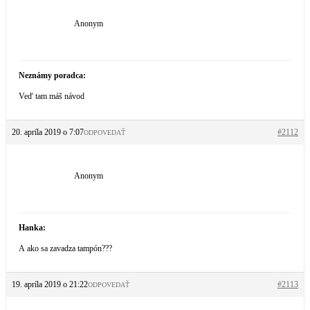
Anonym
Neznámy poradca:
Veď tam máš návod
20. apríla 2019 o 7:07
#2112
ODPOVEDAŤ
Anonym
Hanka:
A ako sa zavadza tampón???
19. apríla 2019 o 21:22
#2113
ODPOVEDAŤ