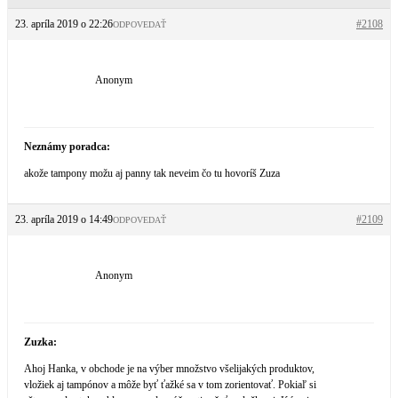
23. apríla 2019 o 22:26
#2108
ODPOVEDAŤ
Anonym
Neznámy poradca:
akože tampony možu aj panny tak neveim čo tu hovoríš Zuza
23. apríla 2019 o 14:49
#2109
ODPOVEDAŤ
Anonym
Zuzka:
Ahoj Hanka, v obchode je na výber množstvo všelijakých produktov,
vložiek aj tampónov a môže byť ťažké sa v tom zorientovať. Pokiaľ si