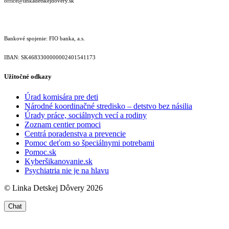
office@linkadetskejdovery.sk
Bankové spojenie: FIO banka, a.s.
IBAN: SK46833000000­02401541173
Užitočné odkazy
Úrad komisára pre deti
Národné koordinačné stredisko – detstvo bez násilia
Úrady práce, sociálnych vecí a rodiny
Zoznam centier pomoci
Centrá poradenstva a prevencie
Pomoc deťom so špeciálnymi potrebami
Pomoc.sk
Kyberšikanovanie.sk
Psychiatria nie je na hlavu
© Linka Detskej Dôvery 2026