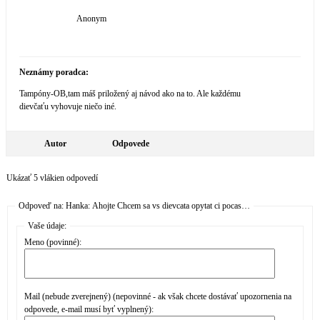
Anonym
Neznámy poradca:
Tampóny-OB,tam máš priložený aj návod ako na to. Ale každému
dievčaťu vyhovuje niečo iné.
Autor
Odpovede
Ukázať 5 vlákien odpovedí
Odpoveď na: Hanka: Ahojte Chcem sa vs dievcata opytat ci pocas…
Vaše údaje:
Meno (povinné):
Mail (nebude zverejnený) (nepovinné - ak však chcete dostávať upozornenia na
odpovede, e-mail musí byť vyplnený):