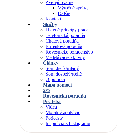
Zverejňovanie
Výročné správy
Ďalšie
Kontakt
Služby
Hlavné princípy práce
Telefonická poradňa
Chatová poradňa
E-mailová poradňa
Rovesnícke poradenstvo
Vzdelávacie aktivity
Články
Som dieťa/mladý
Som dospelý/rodič
O pomoci
Mapa pomoci
2%
Rovesnícka poradňa
Pre teba
Videá
Mobilné aplikácie
Podcasty
Inšpirácia z Instagramu