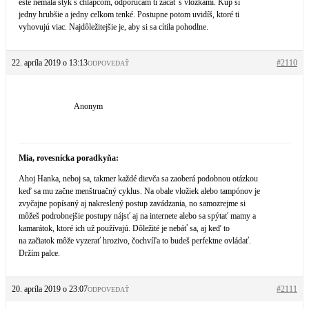
ešte nemala styk s chlapcom, odporúčam ti začať s vložkami. Kúp si
jedny hrubšie a jedny celkom tenké. Postupne potom uvidíš, ktoré ti
vyhovujú viac. Najdôležitejšie je, aby si sa cítila pohodlne.
22. apríla 2019 o 13:13
#2110
ODPOVEDAŤ
Anonym
Mia, rovesnícka poradkyňa:
Ahoj Hanka, neboj sa, takmer každé dievča sa zaoberá podobnou otázkou
keď sa mu začne menštruačný cyklus. Na obale vložiek alebo tampónov je
zvyčajne popísaný aj nakreslený postup zavádzania, no samozrejme si
môžeš podrobnejšie postupy nájsť aj na internete alebo sa spýtať mamy a
kamarátok, ktoré ich už používajú. Dôležité je nebáť sa, aj keď to
na začiatok môže vyzerať hrozivo, čochvíľa to budeš perfektne ovládať.
Držím palce.
20. apríla 2019 o 23:07
#2111
ODPOVEDAŤ