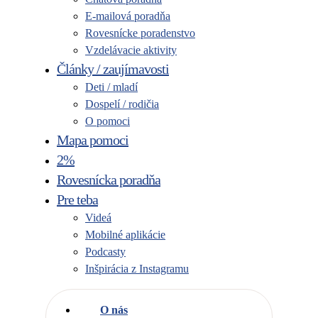
E-mailová poradňa
Rovesnícke poradenstvo
Vzdelávacie aktivity
Články / zaujímavosti
Deti / mladí
Dospelí / rodičia
O pomoci
Mapa pomoci
2%
Rovesnícka poradňa
Pre teba
Videá
Mobilné aplikácie
Podcasty
Inšpirácia z Instagramu
O nás