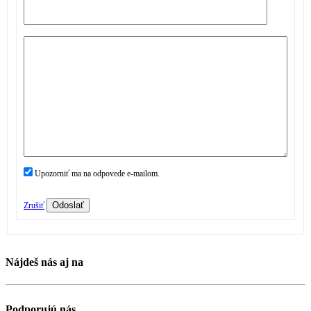
Upozorniť ma na odpovede e-mailom.
Odoslať
Zrušiť
Nájdeš nás aj na
Podporujú nás