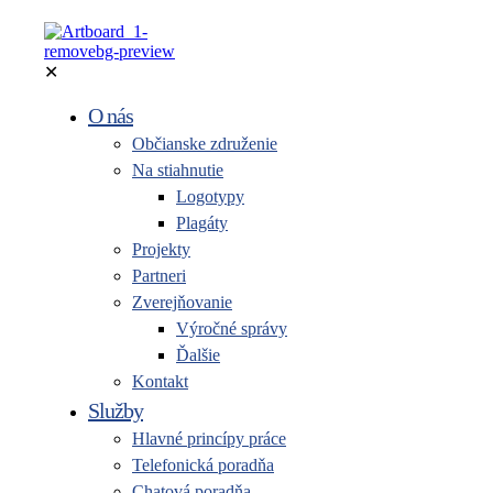
✕
O nás
Občianske združenie
Na stiahnutie
Logotypy
Plagáty
Projekty
Partneri
Zverejňovanie
Výročné správy
Ďalšie
Kontakt
Služby
Hlavné princípy práce
Telefonická poradňa
Chatová poradňa