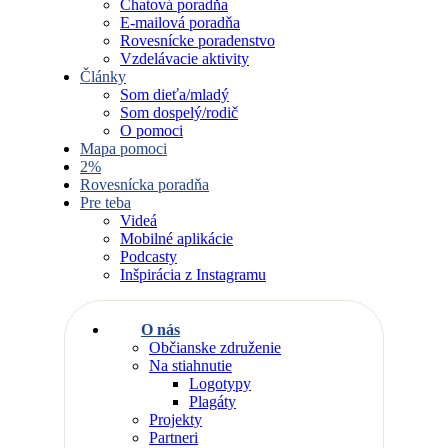
Chatová poradňa
E-mailová poradňa
Rovesnícke poradenstvo
Vzdelávacie aktivity
Články
Som dieťa/mladý
Som dospelý/rodič
O pomoci
Mapa pomoci
2%
Rovesnícka poradňa
Pre teba
Videá
Mobilné aplikácie
Podcasty
Inšpirácia z Instagramu
O nás
Občianske združenie
Na stiahnutie
Logotypy
Plagáty
Projekty
Partneri