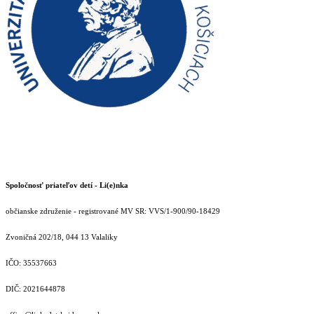
Spoločnosť priateľov detí - Li(e)nka
občianske združenie - registrované MV SR: VVS/1-900/90-18429
Zvoničná 202/18, 044 13 Valaliky
IČO: 35537663
DIČ: 2021644878