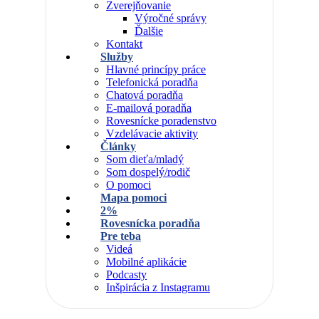
Zverejňovanie
Výročné správy
Ďalšie
Kontakt
Služby
Hlavné princípy práce
Telefonická poradňa
Chatová poradňa
E-mailová poradňa
Rovesnícke poradenstvo
Vzdelávacie aktivity
Články
Som dieťa/mladý
Som dospelý/rodič
O pomoci
Mapa pomoci
2%
Rovesnícka poradňa
Pre teba
Videá
Mobilné aplikácie
Podcasty
Inšpirácia z Instagramu