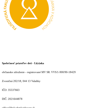
Spoločnosť priateľov detí - Li(e)nka
občianske združenie - registrované MV SR: VVS/1-900/90-18429
Zvoničná 202/18, 044 13 Valaliky
IČO: 35537663
DIČ: 2021644878
office@linkadetskejdovery.sk