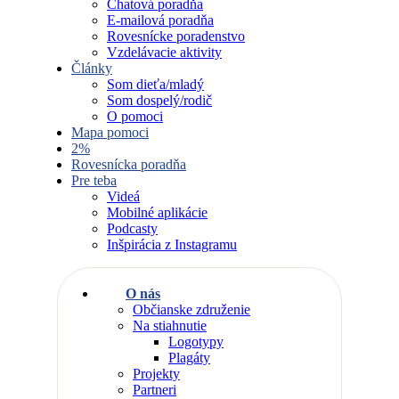
Chatová poradňa
E-mailová poradňa
Rovesnícke poradenstvo
Vzdelávacie aktivity
Články
Som dieťa/mladý
Som dospelý/rodič
O pomoci
Mapa pomoci
2%
Rovesnícka poradňa
Pre teba
Videá
Mobilné aplikácie
Podcasty
Inšpirácia z Instagramu
O nás
Občianske združenie
Na stiahnutie
Logotypy
Plagáty
Projekty
Partneri