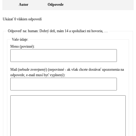
Autor
Odpovede
Ukázať 0 vlákien odpovedí
Odpoveď na: human: Dobrý deň, mám 14 a spolužiaci mi hovoria, …
Vaše údaje:
Meno (povinné):
Mail (nebude zverejnený) (nepovinné - ak však chcete dostávať upozornenia na
odpovede, e-mail musí byť vyplnený):