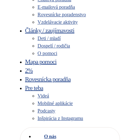
E-mailová poradňa
Rovesnícke poradenstvo
Vzdelávacie aktivity
Články / zaujímavosti
Deti / mladí
Dospelí / rodičia
O pomoci
Mapa pomoci
2%
Rovesnícka poradňa
Pre teba
Videá
Mobilné aplikácie
Podcasty
Inšpirácia z Instagramu
O nás