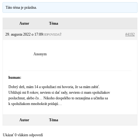
Táto téma je prázdna.
Autor
Téma
29. augusta 2022 o 17:09
#4192
ODPOVEDAŤ
Anonym
human:
Dobrý deň, mám 14 a spolužiaci mi hovoria, že sa mám zabiť.
Ubližujú mi 8 rokov, neviem si dať rady, neviem ci mam spolužiakov
posluchnut, alebo čo… Nikoho dospelého to nezaujíma a učitelia sa
k spolužiakom mnohokrát pridajú…
Autor
Téma
Ukázať 0 vlákien odpovedí