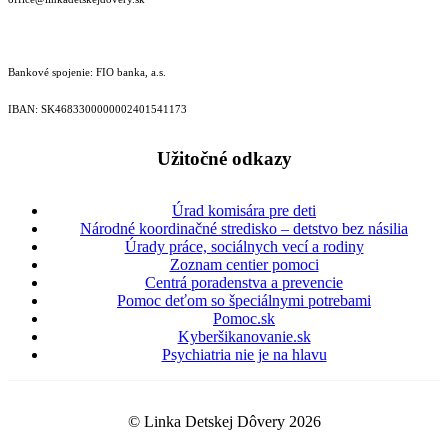
Bankové spojenie: FIO banka, a.s.
IBAN: SK46833000000­02401541173
Užitočné odkazy
Úrad komisára pre deti
Národné koordinačné stredisko – detstvo bez násilia
Úrady práce, sociálnych vecí a rodiny
Zoznam centier pomoci
Centrá poradenstva a prevencie
Pomoc deťom so špeciálnymi potrebami
Pomoc.sk
Kyberšikanovanie.sk
Psychiatria nie je na hlavu
© Linka Detskej Dôvery 2026