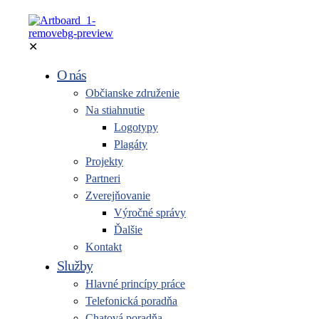
✕
O nás
Občianske združenie
Na stiahnutie
Logotypy
Plagáty
Projekty
Partneri
Zverejňovanie
Výročné správy
Ďalšie
Kontakt
Služby
Hlavné princípy práce
Telefonická poradňa
Chatová poradňa