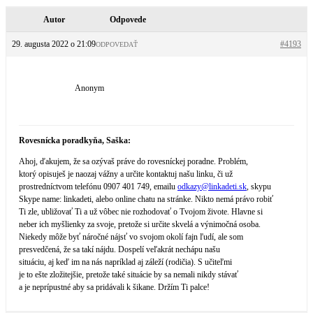
Autor
Odpovede
29. augusta 2022 o 21:09
#4193
ODPOVEDAŤ
Anonym
Rovesnícka poradkyňa, Saška:
Ahoj, ďakujem, že sa ozývaš práve do rovesníckej poradne. Problém,
ktorý opisuješ je naozaj vážny a určite kontaktuj našu linku, či už
prostredníctvom telefónu 0907 401 749, emailu
odkazy@
linkadeti.sk
, skypu
Skype name: linkadeti, alebo online chatu na stránke. Nikto nemá právo robiť
Ti zle, ubližovať Ti a už vôbec nie rozhodovať o Tvojom živote. Hlavne si
neber ich myšlienky za svoje, pretože si určite skvelá a výnimočná osoba.
Niekedy môže byť náročné nájsť vo svojom okolí fajn ľudí, ale som
presvedčená, že sa takí nájdu. Dospelí veľakrát nechápu našu
situáciu, aj keď im na nás napríklad aj záleží (rodičia). S učiteľmi
je to ešte zložitejšie, pretože také situácie by sa nemali nikdy stávať
a je neprípustné aby sa pridávali k šikane. Držím Ti palce!