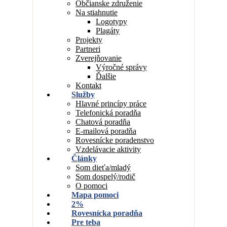
Občianske združenie
Na stiahnutie
Logotypy
Plagáty
Projekty
Partneri
Zverejňovanie
Výročné správy
Ďalšie
Kontakt
Služby
Hlavné princípy práce
Telefonická poradňa
Chatová poradňa
E-mailová poradňa
Rovesnícke poradenstvo
Vzdelávacie aktivity
Články
Som dieťa/mladý
Som dospelý/rodič
O pomoci
Mapa pomoci
2%
Rovesnícka poradňa
Pre teba