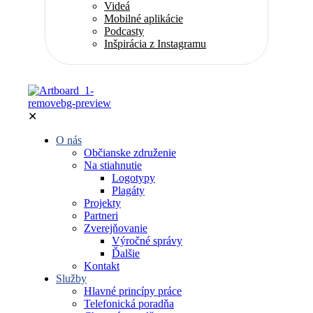
Videá
Mobilné aplikácie
Podcasty
Inšpirácia z Instagramu
✕
O nás
Občianske združenie
Na stiahnutie
Logotypy
Plagáty
Projekty
Partneri
Zverejňovanie
Výročné správy
Ďalšie
Kontakt
Služby
Hlavné princípy práce
Telefonická poradňa