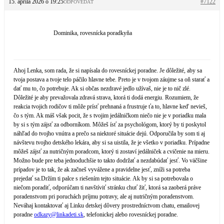
15. apríla 2026 o 19:25
#7122
ODPOVEDAŤ
Dominika, rovesnícka poradkyňa
Ahoj Lenka, som rada, že si napísala do rovesníckej poradne. Je dôležité, aby sa
tvoja postava a tvoje telo páčilo hlavne tebe. Preto je v tvojom záujme sa oň starať a
dať mu to, čo potrebuje. Ak si občas nezdravé jedlo užívaš, nie je to nič zlé.
Dôležité je aby prevažovala zdravá strava, ktorá ti dodá energiu. Rozumiem, že
reakcia tvojich rodičov ti môže prísť prehnaná a frustruje ťa to, hlavne keď nevieš,
čo s tým. Ak máš však pocit, že s tvojim jedálničkom niečo nie je v poriadku mala
by si s tým zájsť za odborníkom. Môžeš ísť za psychológom, ktorý by ti poskytol
náhľad do tvojho vnútra a prečo sa niektoré situácie dejú. Odporučila by som ti aj
návštevu tvojho detského lekára, aby si sa uistila, že je všetko v poriadku. Prípadne
môžeš zájsť za nutričným poradcom, ktorý ti zostaví jedálniček a cvičenie na mieru.
Možno bude pre teba jednoduchšie to takto dodržať a nezdabúdať jesť. Vo väčšine
prípadov je to tak, že ak začneš vyvážene a pravidelne jesť, zníži sa potreba
prejedať sa.Držím ti palce s riešením tejto situácie. Ak by si sa potrebovala o
niečom poradiť, odporúčam ti navštíviť stránku chuť žiť, ktorá sa zaoberá práve
poradenstvom pri poruchách príjmu potravy, ale aj nutričným poradenstvom.
Neváhaj kontaktovať aj Linku detskej dôvery prostredníctvom chatu, emailovej
poradne
odkazy@linkadeti.sk
, telefonickej alebo rovesníckej poradne.