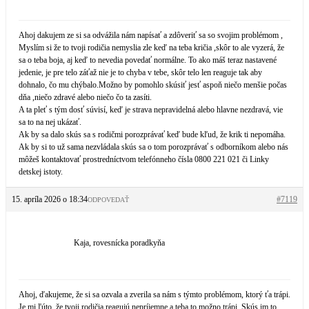
Ahoj dakujem ze si sa odvážila nám napísať a zdôveriť sa so svojim problémom ,
Myslím si že to tvoji rodičia nemyslia zle keď na teba kričia ,skôr to ale vyzerá, že
sa o teba boja, aj keď to nevedia povedať normálne. To ako máš teraz nastavené
jedenie, je pre telo záťaž nie je to chyba v tebe, skôr telo len reaguje tak aby
dohnalo, čo mu chýbalo.Možno by pomohlo skúsiť jesť aspoň niečo menšie počas
dňa ,niečo zdravé alebo niečo čo ta zasíti.
A ta pleť s tým dosť súvisí, keď je strava nepravidelná alebo hlavne nezdravá, vie
sa to na nej ukázať.
Ak by sa dalo skús sa s rodičmi porozprávať keď bude kľud, že krik ti nepomáha.
Ak by si to už sama nezvládala skús sa o tom porozprávať s odborníkom alebo nás
môžeš kontaktovať prostredníctvom telefónneho čísla 0800 221 021 či Linky
detskej istoty.
15. apríla 2026 o 18:34
#7119
ODPOVEDAŤ
Kaja, rovesnícka poradkyňa
Ahoj, ďakujeme, že si sa ozvala a zverila sa nám s týmto problémom, ktorý ťa trápi.
Je mi ľúto, že tvoji rodičia reagujú nepríjemne a teba to možno trápi. Skús im to