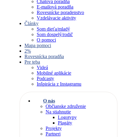
Chatová poradňa
E-mailová poradňa
Rovesnícke poradenstvo
Vzdelávacie aktivity
Články
Som dieťa/mladý
Som dospelý/rodič
O pomoci
Mapa pomoci
2%
Rovesnícka poradňa
Pre teba
Videá
Mobilné aplikácie
Podcasty
Inšpirácia z Instagramu
O nás
Občianske združenie
Na stiahnutie
Logotypy
Plagáty
Projekty
Partneri