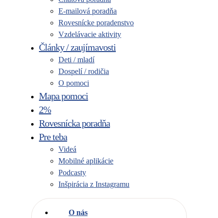
E-mailová poradňa
Rovesnícke poradenstvo
Vzdelávacie aktivity
Články / zaujímavosti
Deti / mladí
Dospelí / rodičia
O pomoci
Mapa pomoci
2%
Rovesnícka poradňa
Pre teba
Videá
Mobilné aplikácie
Podcasty
Inšpirácia z Instagramu
O nás