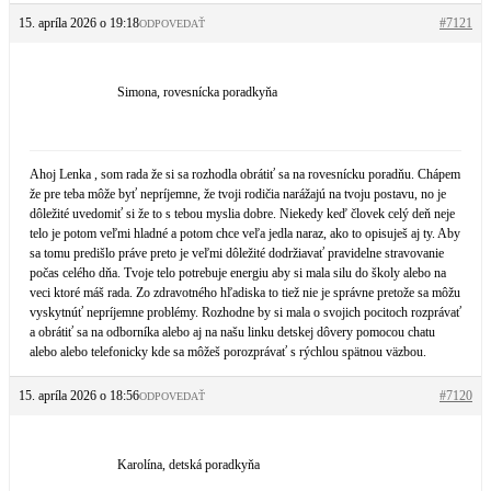
15. apríla 2026 o 19:18
#7121
ODPOVEDAŤ
Simona, rovesnícka poradkyňa
Ahoj Lenka , som rada že si sa rozhodla obrátiť sa na rovesnícku poradňu. Chápem
že pre teba môže byť nepríjemne, že tvoji rodičia narážajú na tvoju postavu, no je
dôležité uvedomiť si že to s tebou myslia dobre. Niekedy keď človek celý deň neje
telo je potom veľmi hladné a potom chce veľa jedla naraz, ako to opisuješ aj ty. Aby
sa tomu predišlo práve preto je veľmi dôležité dodržiavať pravidelne stravovanie
počas celého dňa. Tvoje telo potrebuje energiu aby si mala silu do školy alebo na
veci ktoré máš rada. Zo zdravotného hľadiska to tiež nie je správne pretože sa môžu
vyskytnúť nepríjemne problémy. Rozhodne by si mala o svojich pocitoch rozprávať
a obrátiť sa na odborníka alebo aj na našu linku detskej dôvery pomocou chatu
alebo alebo telefonicky kde sa môžeš porozprávať s rýchlou spätnou väzbou.
15. apríla 2026 o 18:56
#7120
ODPOVEDAŤ
Karolína, detská poradkyňa