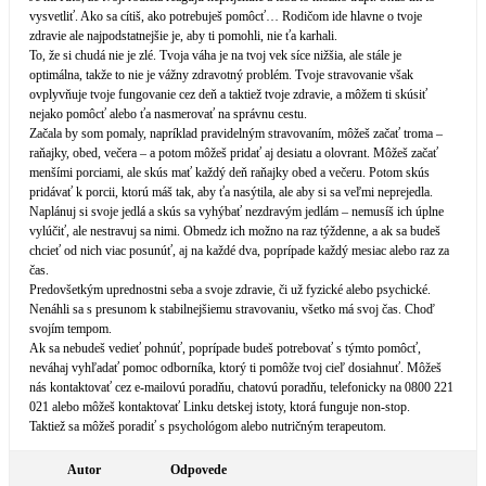
vysvetliť. Ako sa cítiš, ako potrebuješ pomôcť… Rodičom ide hlavne o tvoje
zdravie ale najpodstatnejšie je, aby ti pomohli, nie ťa karhali.
To, že si chudá nie je zlé. Tvoja váha je na tvoj vek síce nižšia, ale stále je
optimálna, takže to nie je vážny zdravotný problém. Tvoje stravovanie však
ovplyvňuje tvoje fungovanie cez deň a taktiež tvoje zdravie, a môžem ti skúsiť
nejako pomôcť alebo ťa nasmerovať na správnu cestu.
Začala by som pomaly, napríklad pravidelným stravovaním, môžeš začať troma –
raňajky, obed, večera – a potom môžeš pridať aj desiatu a olovrant. Môžeš začať
menšími porciami, ale skús mať každý deň raňajky obed a večeru. Potom skús
pridávať k porcii, ktorú máš tak, aby ťa nasýtila, ale aby si sa veľmi neprejedla.
Naplánuj si svoje jedlá a skús sa vyhýbať nezdravým jedlám – nemusíš ich úplne
vylúčiť, ale nestravuj sa nimi. Obmedz ich možno na raz týždenne, a ak sa budeš
chcieť od nich viac posunúť, aj na každé dva, poprípade každý mesiac alebo raz za
čas.
Predovšetkým uprednostni seba a svoje zdravie, či už fyzické alebo psychické.
Nenáhli sa s presunom k stabilnejšiemu stravovaniu, všetko má svoj čas. Choď
svojím tempom.
Ak sa nebudeš vedieť pohnúť, poprípade budeš potrebovať s týmto pomôcť,
neváhaj vyhľadať pomoc odborníka, ktorý ti pomôže tvoj cieľ dosiahnuť. Môžeš
nás kontaktovať cez e-mailovú poradňu, chatovú poradňu, telefonicky na 0800 221
021 alebo môžeš kontaktovať Linku detskej istoty, ktorá funguje non-stop.
Taktiež sa môžeš poradiť s psychológom alebo nutričným terapeutom.
Autor
Odpovede