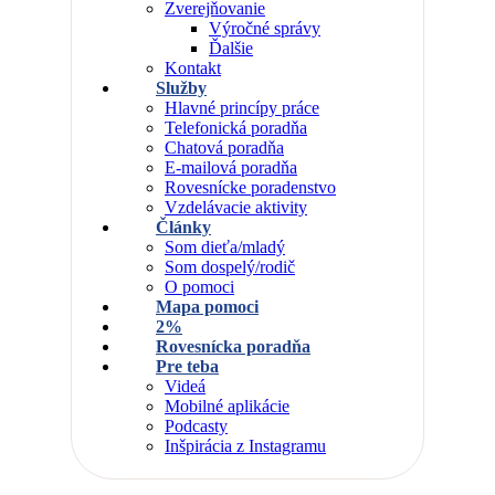
Zverejňovanie
Výročné správy
Ďalšie
Kontakt
Služby
Hlavné princípy práce
Telefonická poradňa
Chatová poradňa
E-mailová poradňa
Rovesnícke poradenstvo
Vzdelávacie aktivity
Články
Som dieťa/mladý
Som dospelý/rodič
O pomoci
Mapa pomoci
2%
Rovesnícka poradňa
Pre teba
Videá
Mobilné aplikácie
Podcasty
Inšpirácia z Instagramu