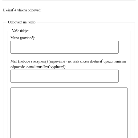
Ukázať 4 vlákna odpovedí
Odpoveď na: jedlo
Vaše údaje:
Meno (povinné):
Mail (nebude zverejnený) (nepovinné - ak však chcete dostávať upozornenia na
odpovede, e-mail musí byť vyplnený):