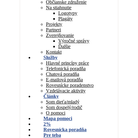
Občianske združenie
Na stiahnutie
Logotypy
Plagáty
Projekty
Partneri
Zverejňovanie
Výročné správy
Ďalšie
Kontakt
Služby
Hlavné princípy práce
Telefonická poradňa
Chatová poradňa
E-mailová poradňa
Rovesnícke poradenstvo
Vzdelávacie aktivity
Články
Som dieťa/mladý
Som dospelý/rodič
O pomoci
Mapa pomoci
2%
Rovesnícka poradňa
Pre teba