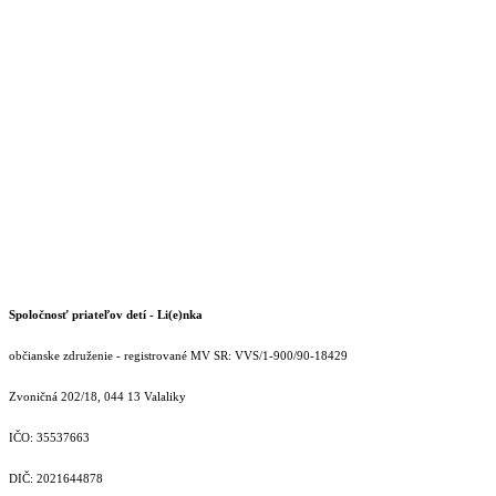
Spoločnosť priateľov detí - Li(e)nka
občianske združenie - registrované MV SR: VVS/1-900/90-18429
Zvoničná 202/18, 044 13 Valaliky
IČO: 35537663
DIČ: 2021644878