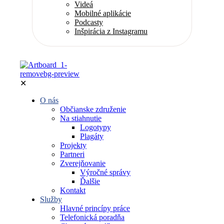
Videá
Mobilné aplikácie
Podcasty
Inšpirácia z Instagramu
✕
O nás
Občianske združenie
Na stiahnutie
Logotypy
Plagáty
Projekty
Partneri
Zverejňovanie
Výročné správy
Ďalšie
Kontakt
Služby
Hlavné princípy práce
Telefonická poradňa