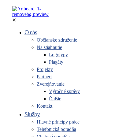
✕
O nás
Občianske združenie
Na stiahnutie
Logotypy
Plagáty
Projekty
Partneri
Zverejňovanie
Výročné správy
Ďalšie
Kontakt
Služby
Hlavné princípy práce
Telefonická poradňa
Chatová poradňa