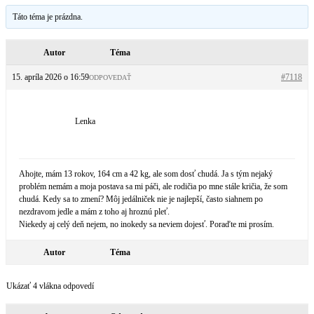
Táto téma je prázdna.
Autor
Téma
15. apríla 2026 o 16:59
#7118
ODPOVEDAŤ
Lenka
Ahojte, mám 13 rokov, 164 cm a 42 kg, ale som dosť chudá. Ja s tým nejaký
problém nemám a moja postava sa mi páči, ale rodičia po mne stále kričia, že som
chudá. Kedy sa to zmení? Môj jedálniček nie je najlepší, často siahnem po
nezdravom jedle a mám z toho aj hroznú pleť.
Niekedy aj celý deň nejem, no inokedy sa neviem dojesť. Poraďte mi prosím.
Autor
Téma
Ukázať 4 vlákna odpovedí