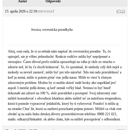
Autor
Odpovede
15. apríla 2026 o 22:19
#7123
ODPOVEDAŤ
Jessica, rovesnícka poradkyňa
Ahoj, som rada, že si sa nebala nám napísať do rovesnickej poradne. To, čo
opisuješ, nie je vôbec jednoduché. Reakcie rodičov môžu byť nepríjemné a
stresujúce. Často dôvod prečo rodičia upozorňujú na váhu je skôr zo strachu o
zdravie než, že by ťa chceli kritizovať. To, čo spomínaš, že niekedy celý deň neješ a
inokedy sa nevieš zastaviť, môže byť pre telo náročné. Telo má rado pravidelnosť a
keď ju nemá, môže si potom pýtať viac jedla naraz. Môže to viesť k rôznym
zdravotným problem. Možno by si mohla skúsiť malé kroky ako napríklad jesť
aspoň 3 menšie jedlá denne, aj keď nemáš veľký hlad. Nemusí to byť hneď
dokonalé ani zdravé na 100 %, skôr pravidelné a postupné. Svoj zdravotný stav
môžeš konzultovať s obvodnou lekárkou alebo môžeš isť za nutričnou terapeutkou,
ktorá ti pomože vypracovať jedalniček, ktorý by ti vyhovoval. Pomôcť ti môžu aj
na stranke Chuť žit, ktorá sa zaoberá poruchami prijmu potravi. Môžeš sa však este
obrátiť aj na našu linku detskej dôvery prostredníctvom telefónu: 0800 221 021,
mailu: odkazy@linkadeti. sk alebo chatu, kde sa môžeš porozprávať s odborníkmi.