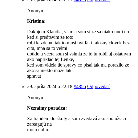
Anonym
Kristina:
Dakujem Klaudia, vsimla som si ze sa niako nudi no
ked si predtavim ze toto
robi kazdemu tak to musi byt fakt falosny clovek bez
citu, mna sa to velmi
dotklo a vcera som si vsimla ze to tu robil aj ostatnym
ako napriklad tej Lenke,
ked som videla tie spravy co pisal tak ma porazilo ze
ako sa niekto moze tak
spravat
29. apríla 2024 o 22:18
#4856
Odpovedať
Anonym
Neznámy poradca:
Zajtra idem do školy a som zvedavá ako spolužiaci
zareagujú na
moju nohu.