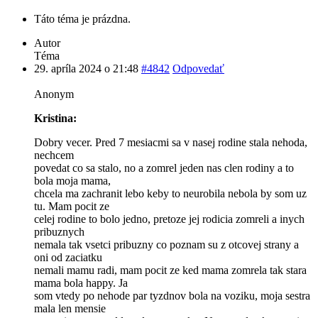
Táto téma je prázdna.
Autor
Téma
29. apríla 2024 o 21:48
#4842
Odpovedať
Anonym
Kristina:
Dobry vecer. Pred 7 mesiacmi sa v nasej rodine stala nehoda,
nechcem
povedat co sa stalo, no a zomrel jeden nas clen rodiny a to
bola moja mama,
chcela ma zachranit lebo keby to neurobila nebola by som uz
tu. Mam pocit ze
celej rodine to bolo jedno, pretoze jej rodicia zomreli a inych
pribuznych
nemala tak vsetci pribuzny co poznam su z otcovej strany a
oni od zaciatku
nemali mamu radi, mam pocit ze ked mama zomrela tak stara
mama bola happy. Ja
som vtedy po nehode par tyzdnov bola na voziku, moja sestra
mala len mensie