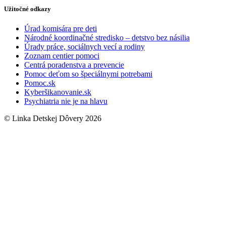
Užitočné odkazy
Úrad komisára pre deti
Národné koordinačné stredisko – detstvo bez násilia
Úrady práce, sociálnych vecí a rodiny
Zoznam centier pomoci
Centrá poradenstva a prevencie
Pomoc deťom so špeciálnymi potrebami
Pomoc.sk
Kyberšikanovanie.sk
Psychiatria nie je na hlavu
© Linka Detskej Dôvery 2026