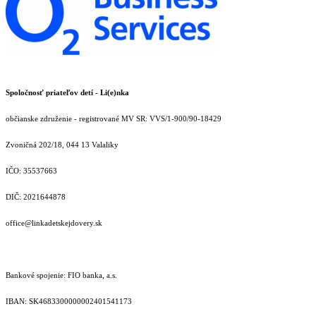
Spoločnosť priateľov detí - Li(e)nka
občianske združenie - registrované MV SR: VVS/1-900/90-18429
Zvoničná 202/18, 044 13 Valaliky
IČO: 35537663
DIČ: 2021644878
office@linkadetskejdovery.sk
Bankové spojenie: FIO banka, a.s.
IBAN: SK46833000000­02401541173