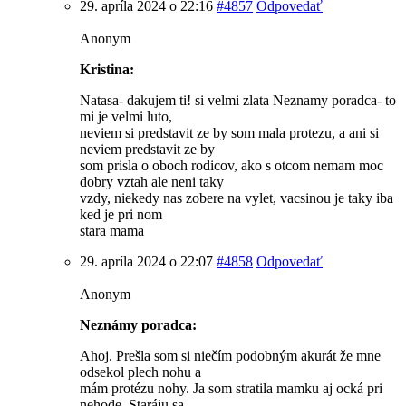
29. apríla 2024 o 22:16
#4857
Odpovedať
Anonym
Kristina:
Natasa- dakujem ti! si velmi zlata Neznamy poradca- to
mi je velmi luto,
neviem si predstavit ze by som mala protezu, a ani si
neviem predstavit ze by
som prisla o oboch rodicov, ako s otcom nemam moc
dobry vztah ale neni taky
vzdy, niekedy nas zobere na vylet, vacsinou je taky iba
ked je pri nom
stara mama
29. apríla 2024 o 22:07
#4858
Odpovedať
Anonym
Neznámy poradca:
Ahoj. Prešla som si niečím podobným akurát že mne
odsekol plech nohu a
mám protézu nohy. Ja som stratila mamku aj ocká pri
nehode. Staráju sa