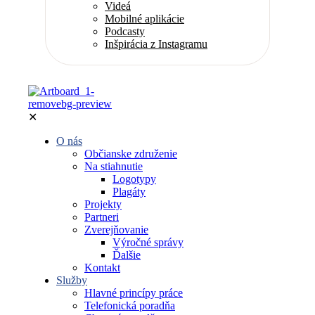
Videá
Mobilné aplikácie
Podcasty
Inšpirácia z Instagramu
✕
O nás
Občianske združenie
Na stiahnutie
Logotypy
Plagáty
Projekty
Partneri
Zverejňovanie
Výročné správy
Ďalšie
Kontakt
Služby
Hlavné princípy práce
Telefonická poradňa