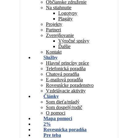
Občianske združenie
Na stiahnutie
Logotypy
Plagáty
Projekty
Partneri
Zverejňovanie
Výročné správy
Ďalšie
Kontakt
Služby
Hlavné princípy práce
Telefonická poradňa
Chatová poradňa
E-mailová poradňa
Rovesnícke poradenstvo
Vzdelávacie aktivity
Články
Som dieťa/mladý
Som dospelý/rodič
O pomoci
Mapa pomoci
2%
Rovesnícka poradňa
Pre teba