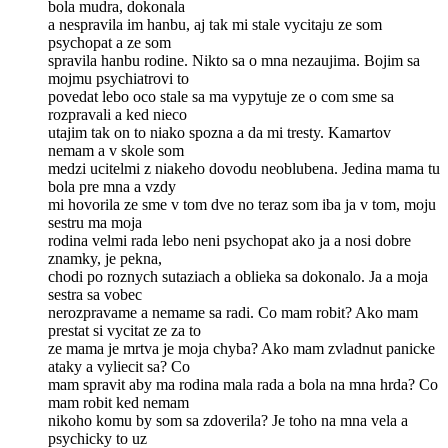
bola mudra, dokonala
a nespravila im hanbu, aj tak mi stale vycitaju ze som
psychopat a ze som
spravila hanbu rodine. Nikto sa o mna nezaujima. Bojim sa
mojmu psychiatrovi to
povedat lebo oco stale sa ma vypytuje ze o com sme sa
rozpravali a ked nieco
utajim tak on to niako spozna a da mi tresty. Kamartov
nemam a v skole som
medzi ucitelmi z niakeho dovodu neoblubena. Jedina mama tu
bola pre mna a vzdy
mi hovorila ze sme v tom dve no teraz som iba ja v tom, moju
sestru ma moja
rodina velmi rada lebo neni psychopat ako ja a nosi dobre
znamky, je pekna,
chodi po roznych sutaziach a oblieka sa dokonalo. Ja a moja
sestra sa vobec
nerozpravame a nemame sa radi. Co mam robit? Ako mam
prestat si vycitat ze za to
ze mama je mrtva je moja chyba? Ako mam zvladnut panicke
ataky a vyliecit sa? Co
mam spravit aby ma rodina mala rada a bola na mna hrda? Co
mam robit ked nemam
nikoho komu by som sa zdoverila? Je toho na mna vela a
psychicky to uz