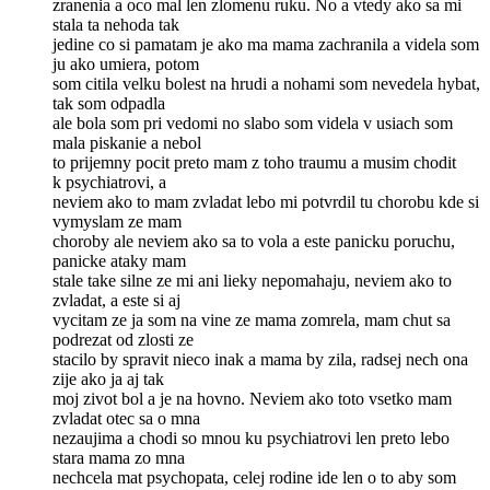
zranenia a oco mal len zlomenu ruku. No a vtedy ako sa mi
stala ta nehoda tak
jedine co si pamatam je ako ma mama zachranila a videla som
ju ako umiera, potom
som citila velku bolest na hrudi a nohami som nevedela hybat,
tak som odpadla
ale bola som pri vedomi no slabo som videla v usiach som
mala piskanie a nebol
to prijemny pocit preto mam z toho traumu a musim chodit
k psychiatrovi, a
neviem ako to mam zvladat lebo mi potvrdil tu chorobu kde si
vymyslam ze mam
choroby ale neviem ako sa to vola a este panicku poruchu,
panicke ataky mam
stale take silne ze mi ani lieky nepomahaju, neviem ako to
zvladat, a este si aj
vycitam ze ja som na vine ze mama zomrela, mam chut sa
podrezat od zlosti ze
stacilo by spravit nieco inak a mama by zila, radsej nech ona
zije ako ja aj tak
moj zivot bol a je na hovno. Neviem ako toto vsetko mam
zvladat otec sa o mna
nezaujima a chodi so mnou ku psychiatrovi len preto lebo
stara mama zo mna
nechcela mat psychopata, celej rodine ide len o to aby som