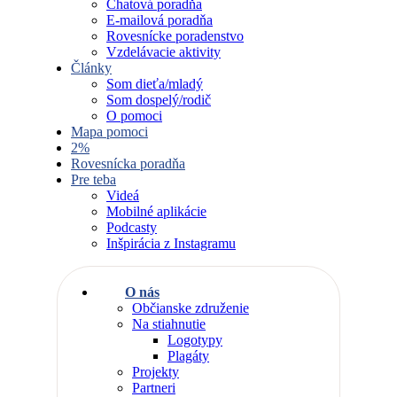
Chatová poradňa
E-mailová poradňa
Rovesnícke poradenstvo
Vzdelávacie aktivity
Články
Som dieťa/mladý
Som dospelý/rodič
O pomoci
Mapa pomoci
2%
Rovesnícka poradňa
Pre teba
Videá
Mobilné aplikácie
Podcasty
Inšpirácia z Instagramu
O nás
Občianske združenie
Na stiahnutie
Logotypy
Plagáty
Projekty
Partneri