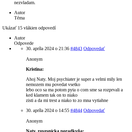
nezvladam.
Autor
Téma
Ukázať 15 vlákien odpovedí
Autor
Odpovede
30. apríla 2024 o 21:36
#4843
Odpovedať
Anonym
Kristina:
Ahoj Naty. Moj psychiater je super a velmi mily len
nemozem mu povedat vsetko
lebo oco sa ma potom pyta o com sme sa rozprvali a
ked klamem tak on to niako
zisti a da mi trest a niako to zo mna vytiahne
30. apríla 2024 o 14:55
#4844
Odpovedať
Anonym
Naty, rovesnícka poradkyňa: