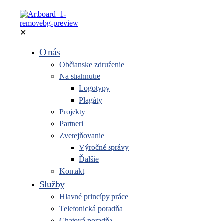
✕
O nás
Občianske združenie
Na stiahnutie
Logotypy
Plagáty
Projekty
Partneri
Zverejňovanie
Výročné správy
Ďalšie
Kontakt
Služby
Hlavné princípy práce
Telefonická poradňa
Chatová poradňa