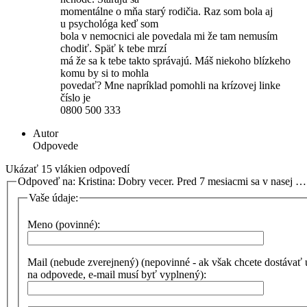
momentálne o mňa starý rodičia. Raz som bola aj
u psychológa keď som
bola v nemocnici ale povedala mi že tam nemusím
chodiť. Späť k tebe mrzí
má že sa k tebe takto správajú. Máš niekoho blízkeho
komu by si to mohla
povedať? Mne napríklad pomohli na krízovej linke
číslo je
0800 500 333
Autor
Odpovede
Ukázať 15 vlákien odpovedí
Odpoveď na: Kristina: Dobry vecer. Pred 7 mesiacmi sa v nasej …
Vaše údaje:
Meno (povinné):
Mail (nebude zverejnený) (nepovinné - ak však chcete dostávať
na odpovede, e-mail musí byť vyplnený):