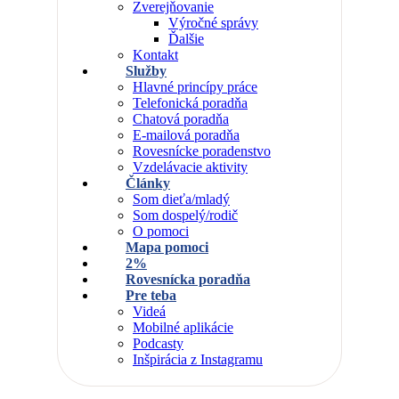
Zverejňovanie
Výročné správy
Ďalšie
Kontakt
Služby
Hlavné princípy práce
Telefonická poradňa
Chatová poradňa
E-mailová poradňa
Rovesnícke poradenstvo
Vzdelávacie aktivity
Články
Som dieťa/mladý
Som dospelý/rodič
O pomoci
Mapa pomoci
2%
Rovesnícka poradňa
Pre teba
Videá
Mobilné aplikácie
Podcasty
Inšpirácia z Instagramu