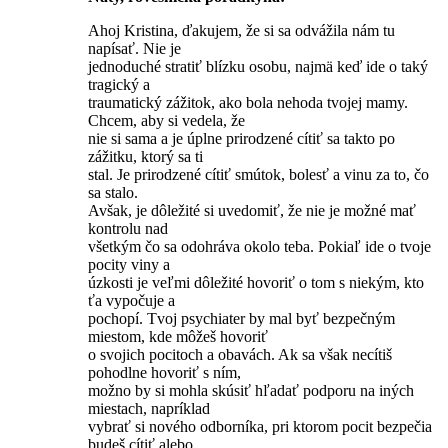
Ahoj Kristina, ďakujem, že si sa odvážila nám tu
napísať. Nie je
jednoduché stratiť blízku osobu, najmä keď ide o taký
tragický a
traumatický zážitok, ako bola nehoda tvojej mamy.
Chcem, aby si vedela, že
nie si sama a je úplne prirodzené cítiť sa takto po
zážitku, ktorý sa ti
stal. Je prirodzené cítiť smútok, bolesť a vinu za to, čo
sa stalo.
Avšak, je dôležité si uvedomiť, že nie je možné mať
kontrolu nad
všetkým čo sa odohráva okolo teba. Pokiaľ ide o tvoje
pocity viny a
úzkosti je veľmi dôležité hovoriť o tom s niekým, kto
ťa vypočuje a
pochopí. Tvoj psychiater by mal byť bezpečným
miestom, kde môžeš hovoriť
o svojich pocitoch a obavách. Ak sa však necítiš
pohodlne hovoriť s ním,
možno by si mohla skúsiť hľadať podporu na iných
miestach, napríklad
vybrať si nového odborníka, pri ktorom pocit bezpečia
budeš cítiť alebo