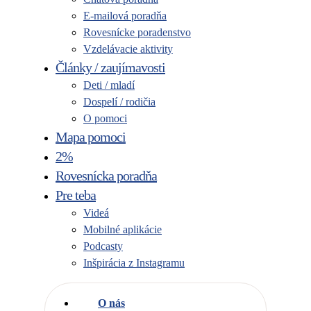
E-mailová poradňa
Rovesnícke poradenstvo
Vzdelávacie aktivity
Články / zaujímavosti
Deti / mladí
Dospelí / rodičia
O pomoci
Mapa pomoci
2%
Rovesnícka poradňa
Pre teba
Videá
Mobilné aplikácie
Podcasty
Inšpirácia z Instagramu
O nás