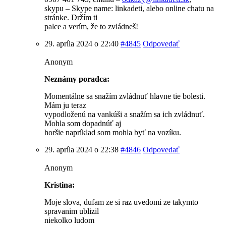
skypu – Skype name: linkadeti, alebo online chatu na
stránke. Držím ti
palce a verím, že to zvládneš!
29. apríla 2024 o 22:40
#4845
Odpovedať
Anonym
Neznámy poradca:
Momentálne sa snažím zvládnuť hlavne tie bolesti.
Mám ju teraz
vypodloženú na vankúši a snažím sa ich zvládnuť.
Mohla som dopadnúť aj
horšie napríklad som mohla byť na vozíku.
29. apríla 2024 o 22:38
#4846
Odpovedať
Anonym
Kristina:
Moje slova, dufam ze si raz uvedomi ze takymto
spravanim ublizil
niekolko ludom