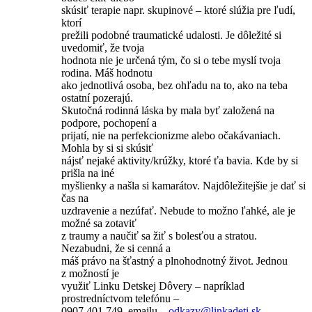
skúsiť terapie napr. skupinové – ktoré slúžia pre ľudí,
ktorí
prežili podobné traumatické udalosti. Je dôležité si
uvedomiť, že tvoja
hodnota nie je určená tým, čo si o tebe myslí tvoja
rodina. Máš hodnotu
ako jednotlivá osoba, bez ohľadu na to, ako na teba
ostatní pozerajú.
Skutočná rodinná láska by mala byť založená na
podpore, pochopení a
prijatí, nie na perfekcionizme alebo očakávaniach.
Mohla by si si skúsiť
nájsť nejaké aktivity/krúžky, ktoré ťa bavia. Kde by si
prišla na iné
myšlienky a našla si kamarátov. Najdôležitejšie je dať si
čas na
uzdravenie a nezúfať. Nebude to možno ľahké, ale je
možné sa zotaviť
z traumy a naučiť sa žiť s bolesťou a stratou.
Nezabudni, že si cenná a
máš právo na šťastný a plnohodnotný život. Jednou
z možností je
využiť Linku Detskej Dôvery – napríklad
prostredníctvom telefónu –
0907 401 749, emailu –
odkazy@
linkadeti.sk
,