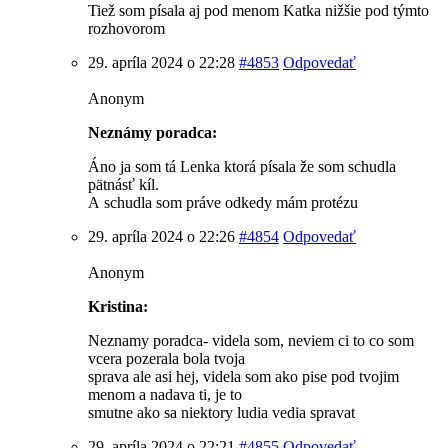
Tiež som písala aj pod menom Katka nižšie pod týmto
rozhovorom
29. apríla 2024 o 22:28
#4853
Odpovedať
Anonym
Neznámy poradca:
Áno ja som tá Lenka ktorá písala že som schudla
pätnásť kíl.
A schudla som práve odkedy mám protézu
29. apríla 2024 o 22:26
#4854
Odpovedať
Anonym
Kristina:
Neznamy poradca- videla som, neviem ci to co som
vcera pozerala bola tvoja
sprava ale asi hej, videla som ako pise pod tvojim
menom a nadava ti, je to
smutne ako sa niektory ludia vedia spravat
29. apríla 2024 o 22:21
#4855
Odpovedať