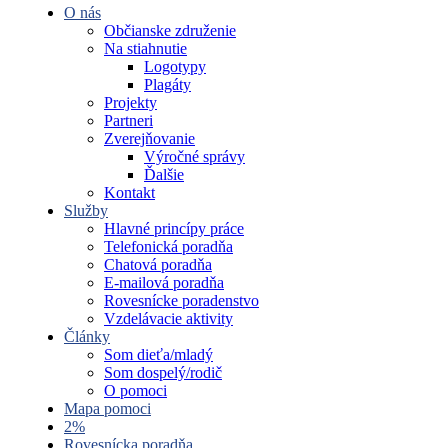
O nás
Občianske združenie
Na stiahnutie
Logotypy
Plagáty
Projekty
Partneri
Zverejňovanie
Výročné správy
Ďalšie
Kontakt
Služby
Hlavné princípy práce
Telefonická poradňa
Chatová poradňa
E-mailová poradňa
Rovesnícke poradenstvo
Vzdelávacie aktivity
Články
Som dieťa/mladý
Som dospelý/rodič
O pomoci
Mapa pomoci
2%
Rovesnícka poradňa