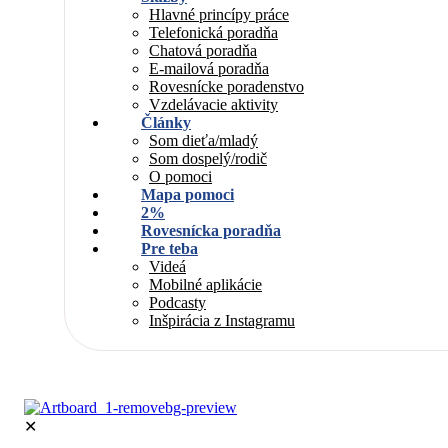
Hlavné princípy práce
Telefonická poradňa
Chatová poradňa
E-mailová poradňa
Rovesnícke poradenstvo
Vzdelávacie aktivity
Články
Som dieťa/mladý
Som dospelý/rodič
O pomoci
Mapa pomoci
2%
Rovesnícka poradňa
Pre teba
Videá
Mobilné aplikácie
Podcasty
Inšpirácia z Instagramu
✕