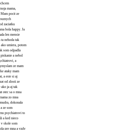
nechcem
a moja mama,
. Mam pocit ze
ribuznych
od zaciatku
ma bola happy. Ja
ala len mensie
 ta nehoda tak
u ako umiera, potom
tak som odpadla
 piskanie a nebol
chiatrovi, a
i vymyslam ze mam
icke ataky mam
, a este si aj
at od zlosti ze
 ako ja aj tak
at otec sa o mna
a mama zo mna
a mudra, dokonala
t a ze som
mu psychiatrovi to
li a ked nieco
a v skole som
ola pre mna a vzdy