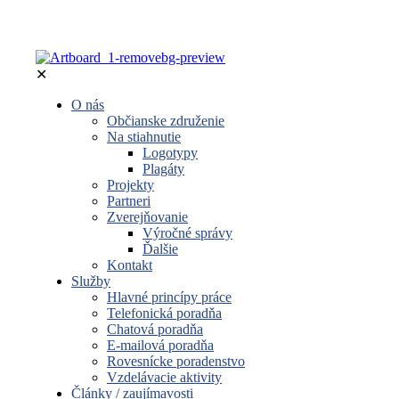
✕
O nás
Občianske združenie
Na stiahnutie
Logotypy
Plagáty
Projekty
Partneri
Zverejňovanie
Výročné správy
Ďalšie
Kontakt
Služby
Hlavné princípy práce
Telefonická poradňa
Chatová poradňa
E-mailová poradňa
Rovesnícke poradenstvo
Vzdelávacie aktivity
Články / zaujímavosti