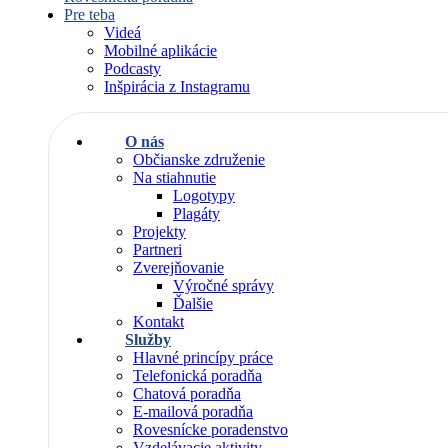
Pre teba
Videá
Mobilné aplikácie
Podcasty
Inšpirácia z Instagramu
O nás
Občianske združenie
Na stiahnutie
Logotypy
Plagáty
Projekty
Partneri
Zverejňovanie
Výročné správy
Ďalšie
Kontakt
Služby
Hlavné princípy práce
Telefonická poradňa
Chatová poradňa
E-mailová poradňa
Rovesnícke poradenstvo
Vzdelávacie aktivity