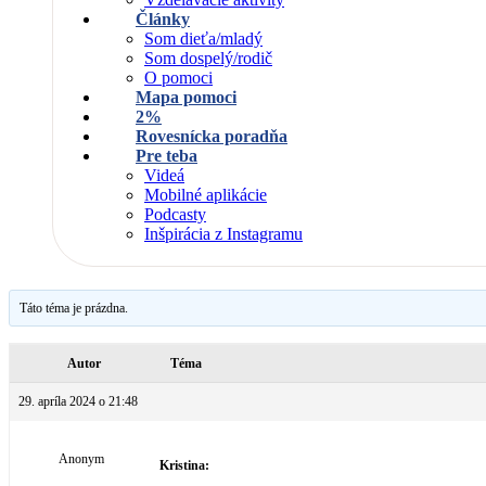
Články
Som dieťa/mladý
Som dospelý/rodič
O pomoci
Mapa pomoci
2%
Rovesnícka poradňa
Pre teba
Videá
Mobilné aplikácie
Podcasty
Inšpirácia z Instagramu
Táto téma je prázdna.
Autor
Téma
29. apríla 2024 o 21:48
Anonym
Kristina: