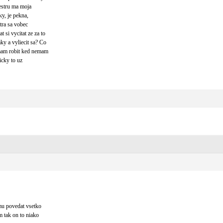
estru ma moja
y, je pekna,
tra sa vobec
si vycitat ze za to
y a vyliecit sa? Co
 mam robit ked nemam
icky to uz
mu povedat vsetko
 tak on to niako