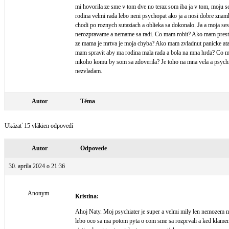
mi hovorila ze sme v tom dve no teraz som iba ja v tom, moju s
rodina velmi rada lebo neni psychopat ako ja a nosi dobre znamk
chodi po roznych sutaziach a oblieka sa dokonalo. Ja a moja ses
nerozpravame a nemame sa radi. Co mam robit? Ako mam prestat 
ze mama je mrtva je moja chyba? Ako mam zvladnut panicke atak
mam spravit aby ma rodina mala rada a bola na mna hrda? Co
nikoho komu by som sa zdoverila? Je toho na mna vela a psych
nezvladam.
Autor
Téma
Ukázať 15 vlákien odpovedí
Autor
Odpovede
30. apríla 2024 o 21:36
Anonym
Kristina:
Ahoj Naty. Moj psychiater je super a velmi mily len nemozem 
lebo oco sa ma potom pyta o com sme sa rozprvali a ked klamem