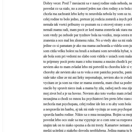
Dobry vecer. Pred 7 mesiacmi sa v nasej rodine stala nehoda, 
povedat co sa stalo, no a zomrel jeden nas clen rodiny a to bol
chcela ma zachranit lebo keby to neurobila nebola by som uz tu
celej rodine to bolo jedno, pretoze jej rodicia zomreli a inych p
nemala tak vsetci pribuzny co poznam su z otcovej strany a oni 
nemali mamu radi, mam pocit ze ked mama zomrela tak stara ma
som vtedy po nehode par tyzdnov bola na voziku, moja sestra m
zranenia a oco mal len zlomenu ruku. No a vtedy ako sa mi stala
jedine co si pamatam je ako ma mama zachranila a videla som j
som citila velku bolest na hrudi a nohami som nevedela hybat, 
ale bola som pri vedomi no slabo som videla v usiach som mala
to prijemny pocit preto mam z toho traumu a musim chodit k psy
neviem ako to mam zvladat lebo mi potvrdil tu chorobu kde s
choroby ale neviem ako sa to vola a este panicku poruchu, pan
stale take silne ze mi ani lieky nepomahaju, neviem ako to zvladat
vycitam ze ja som na vine ze mama zomrela, mam chut sa podrez
stacilo by spravit nieco inak a mama by zila, radsej nech ona zije
moj zivot bol a je na hovno. Neviem ako toto vsetko mam zvlad
nezaujima a chodi so mnou ku psychiatrovi len preto lebo star
nechcela mat psychopata, celej rodine ide len o to aby som bol
a nespravila im hanbu, aj tak mi stale vycitaju ze som psychopa
spravila hanbu rodine. Nikto sa o mna nezaujima. Bojim sa moj
povedat lebo oco stale sa ma vypytuje ze o com sme sa rozprava
utajim tak on to niako spozna a da mi tresty. Kamartov nemam 
medzi ucitelmi z niakeho dovodu neoblubena. Jedina mama tu b