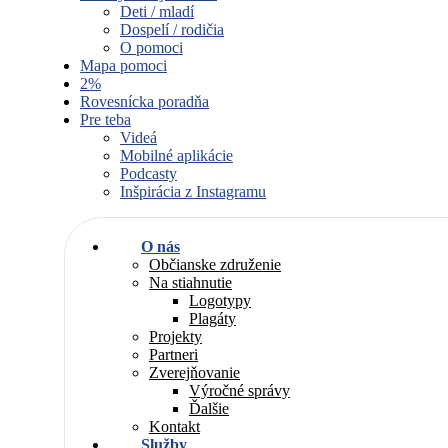
Deti / mladí
Dospelí / rodičia
O pomoci
Mapa pomoci
2%
Rovesnícka poradňa
Pre teba
Videá
Mobilné aplikácie
Podcasty
Inšpirácia z Instagramu
O nás
Občianske združenie
Na stiahnutie
Logotypy
Plagáty
Projekty
Partneri
Zverejňovanie
Výročné správy
Ďalšie
Kontakt
Služby