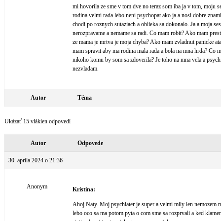
mi hovorila ze sme v tom dve no teraz som iba ja v tom, moju s
rodina velmi rada lebo neni psychopat ako ja a nosi dobre znamk
chodi po roznych sutaziach a oblieka sa dokonalo. Ja a moja ses
nerozpravame a nemame sa radi. Co mam robit? Ako mam prestat 
ze mama je mrtva je moja chyba? Ako mam zvladnut panicke atak
mam spravit aby ma rodina mala rada a bola na mna hrda? Co
nikoho komu by som sa zdoverila? Je toho na mna vela a psych
nezvladam.
Autor
Téma
Ukázať 15 vlákien odpovedí
Autor
Odpovede
30. apríla 2024 o 21:36
Anonym
Kristina:
Ahoj Naty. Moj psychiater je super a velmi mily len nemozem 
lebo oco sa ma potom pyta o com sme sa rozprvali a ked klamem