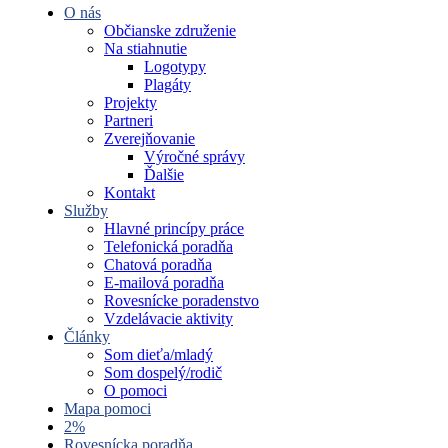
O nás
Občianske združenie
Na stiahnutie
Logotypy
Plagáty
Projekty
Partneri
Zverejňovanie
Výročné správy
Ďalšie
Kontakt
Služby
Hlavné princípy práce
Telefonická poradňa
Chatová poradňa
E-mailová poradňa
Rovesnícke poradenstvo
Vzdelávacie aktivity
Články
Som dieťa/mladý
Som dospelý/rodič
O pomoci
Mapa pomoci
2%
Rovesnícka poradňa