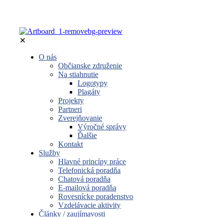
✕
O nás
Občianske združenie
Na stiahnutie
Logotypy
Plagáty
Projekty
Partneri
Zverejňovanie
Výročné správy
Ďalšie
Kontakt
Služby
Hlavné princípy práce
Telefonická poradňa
Chatová poradňa
E-mailová poradňa
Rovesnícke poradenstvo
Vzdelávacie aktivity
Články / zaujímavosti