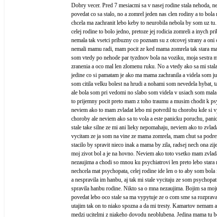
Dobry vecer. Pred 7 mesiacmi sa v nasej rodine stala nehoda, 
povedat co sa stalo, no a zomrel jeden nas clen rodiny a to bol
chcela ma zachranit lebo keby to neurobila nebola by som uz tu
celej rodine to bolo jedno, pretoze jej rodicia zomreli a inych p
nemala tak vsetci pribuzny co poznam su z otcovej strany a oni 
nemali mamu radi, mam pocit ze ked mama zomrela tak stara ma
som vtedy po nehode par tyzdnov bola na voziku, moja sestra m
zranenia a oco mal len zlomenu ruku. No a vtedy ako sa mi stala
jedine co si pamatam je ako ma mama zachranila a videla som j
som citila velku bolest na hrudi a nohami som nevedela hybat, 
ale bola som pri vedomi no slabo som videla v usiach som mala
to prijemny pocit preto mam z toho traumu a musim chodit k psy
neviem ako to mam zvladat lebo mi potvrdil tu chorobu kde s
choroby ale neviem ako sa to vola a este panicku poruchu, pan
stale take silne ze mi ani lieky nepomahaju, neviem ako to zvladat
vycitam ze ja som na vine ze mama zomrela, mam chut sa podrez
stacilo by spravit nieco inak a mama by zila, radsej nech ona zije
moj zivot bol a je na hovno. Neviem ako toto vsetko mam zvlad
nezaujima a chodi so mnou ku psychiatrovi len preto lebo star
nechcela mat psychopata, celej rodine ide len o to aby som bol
a nespravila im hanbu, aj tak mi stale vycitaju ze som psychopa
spravila hanbu rodine. Nikto sa o mna nezaujima. Bojim sa moj
povedat lebo oco stale sa ma vypytuje ze o com sme sa rozprava
utajim tak on to niako spozna a da mi tresty. Kamartov nemam 
medzi ucitelmi z niakeho dovodu neoblubena. Jedina mama tu b