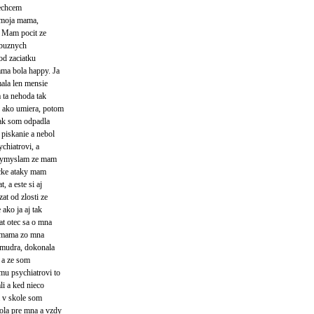
nechcem
a moja mama,
. Mam pocit ze
ribuznych
od zaciatku
ma bola happy. Ja
ala len mensie
 ta nehoda tak
u ako umiera, potom
tak som odpadla
 piskanie a nebol
chiatrovi, a
i vymyslam ze mam
icke ataky mam
, a este si aj
at od zlosti ze
 ako ja aj tak
at otec sa o mna
a mama zo mna
a mudra, dokonala
t a ze som
mu psychiatrovi to
li a ked nieco
a v skole som
ola pre mna a vzdy