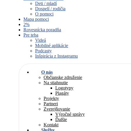
Deti / mladí
Dospelí / rodičia
O pomoci
Mapa pomoci
2%
Rovesnícka poradňa
Pre teba
Videá
Mobilné aplikácie
Podcasty
Inšpirácia z Instagramu
O nás
Občianske združenie
Na stiahnutie
Logotypy
Plagáty
Projekty
Partneri
Zverejňovanie
Výročné správy
Ďalšie
Kontakt
Služby