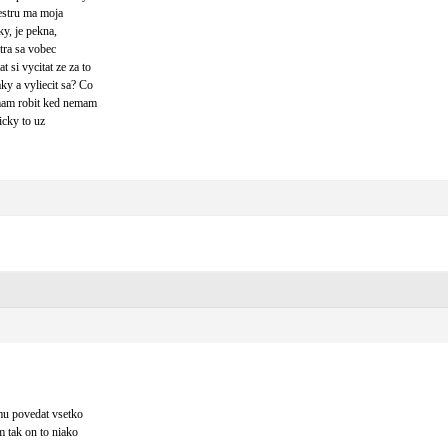
estru ma moja
y, je pekna,
tra sa vobec
si vycitat ze za to
y a vyliecit sa? Co
 mam robit ked nemam
icky to uz
mu povedat vsetko
 tak on to niako