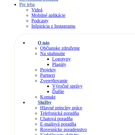
Pre teba
Videá
Mobilné aplikácie
Podcasty
Inšpirácia z Instagramu
O nás
Občianske združenie
Na stiahnutie
Logotypy
Plagáty
Projekty
Partneri
Zverejňovanie
Výročné správy
Ďalšie
Kontakt
Služby
Hlavné princípy práce
Telefonická poradňa
Chatová poradňa
E-mailová poradňa
Rovesnícke poradenstvo
Vzdelávacie aktivity