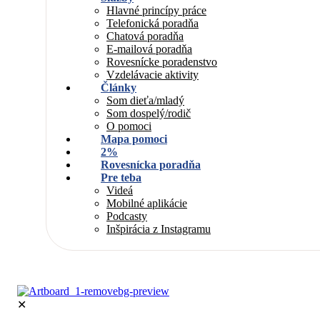
Hlavné princípy práce
Telefonická poradňa
Chatová poradňa
E-mailová poradňa
Rovesnícke poradenstvo
Vzdelávacie aktivity
Články
Som dieťa/mladý
Som dospelý/rodič
O pomoci
Mapa pomoci
2%
Rovesnícka poradňa
Pre teba
Videá
Mobilné aplikácie
Podcasty
Inšpirácia z Instagramu
✕