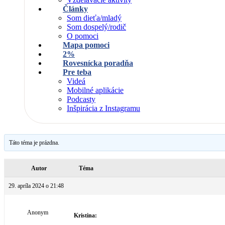
Články
Som dieťa/mladý
Som dospelý/rodič
O pomoci
Mapa pomoci
2%
Rovesnícka poradňa
Pre teba
Videá
Mobilné aplikácie
Podcasty
Inšpirácia z Instagramu
Táto téma je prázdna.
Autor
Téma
29. apríla 2024 o 21:48
Anonym
Kristina: