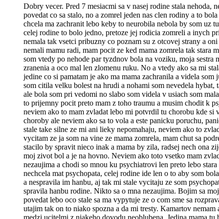
Dobry vecer. Pred 7 mesiacmi sa v nasej rodine stala nehoda, 
povedat co sa stalo, no a zomrel jeden nas clen rodiny a to bo
chcela ma zachranit lebo keby to neurobila nebola by som uz t
celej rodine to bolo jedno, pretoze jej rodicia zomreli a inych 
nemala tak vsetci pribuzny co poznam su z otcovej strany a oni
nemali mamu radi, mam pocit ze ked mama zomrela tak stara m
som vtedy po nehode par tyzdnov bola na voziku, moja sestra 
zranenia a oco mal len zlomenu ruku. No a vtedy ako sa mi stal
jedine co si pamatam je ako ma mama zachranila a videla som 
som citila velku bolest na hrudi a nohami som nevedela hybat,
ale bola som pri vedomi no slabo som videla v usiach som mala
to prijemny pocit preto mam z toho traumu a musim chodit k psy
neviem ako to mam zvladat lebo mi potvrdil tu chorobu kde s
choroby ale neviem ako sa to vola a este panicku poruchu, pa
stale take silne ze mi ani lieky nepomahaju, neviem ako to zvlada
vycitam ze ja som na vine ze mama zomrela, mam chut sa podrez
stacilo by spravit nieco inak a mama by zila, radsej nech ona zij
moj zivot bol a je na hovno. Neviem ako toto vsetko mam zvlad
nezaujima a chodi so mnou ku psychiatrovi len preto lebo sta
nechcela mat psychopata, celej rodine ide len o to aby som bo
a nespravila im hanbu, aj tak mi stale vycitaju ze som psychopa
spravila hanbu rodine. Nikto sa o mna nezaujima. Bojim sa moj
povedat lebo oco stale sa ma vypytuje ze o com sme sa rozprava
utajim tak on to niako spozna a da mi tresty. Kamartov nemam 
medzi ucitelmi z niakeho dovodu neoblubena. Jedina mama tu 