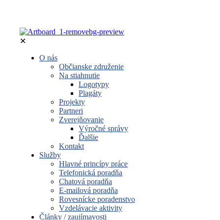
✕
O nás
Občianske združenie
Na stiahnutie
Logotypy
Plagáty
Projekty
Partneri
Zverejňovanie
Výročné správy
Ďalšie
Kontakt
Služby
Hlavné princípy práce
Telefonická poradňa
Chatová poradňa
E-mailová poradňa
Rovesnícke poradenstvo
Vzdelávacie aktivity
Články / zaujímavosti