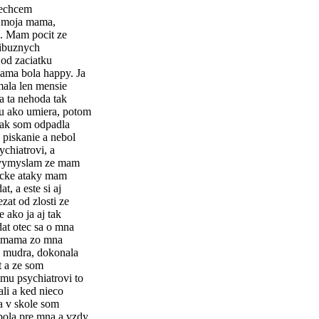
nechcem
la moja mama,
u. Mam pocit ze
pribuznych
 od zaciatku
ama bola happy. Ja
mala len mensie
a ta nehoda tak
ju ako umiera, potom
 tak som odpadla
 piskanie a nebol
chiatrovi, a
i vymyslam ze mam
nicke ataky mam
t, a este si aj
at od zlosti ze
e ako ja aj tak
at otec sa o mna
ra mama zo mna
la mudra, dokonala
t a ze som
mu psychiatrovi to
li a ked nieco
a v skole som
bola pre mna a vzdy