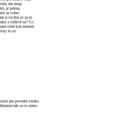
sestru ma moja
ky, je pekna,
stra sa vobec
 si vycitat ze za to
ky a vyliecit sa? Co
 mam robit ked nemam
icky to uz
emozem mu povedat vsetko
 klamem tak on to niako