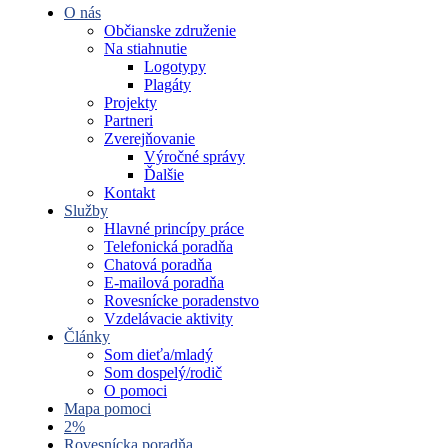
O nás
Občianske združenie
Na stiahnutie
Logotypy
Plagáty
Projekty
Partneri
Zverejňovanie
Výročné správy
Ďalšie
Kontakt
Služby
Hlavné princípy práce
Telefonická poradňa
Chatová poradňa
E-mailová poradňa
Rovesnícke poradenstvo
Vzdelávacie aktivity
Články
Som dieťa/mladý
Som dospelý/rodič
O pomoci
Mapa pomoci
2%
Rovesnícka poradňa