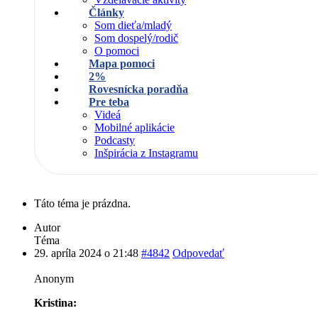
Články
Som dieťa/mladý
Som dospelý/rodič
O pomoci
Mapa pomoci
2%
Rovesnícka poradňa
Pre teba
Videá
Mobilné aplikácie
Podcasty
Inšpirácia z Instagramu
Táto téma je prázdna.
Autor
Téma
29. apríla 2024 o 21:48
#4842
Odpovedať
Anonym
Kristina: