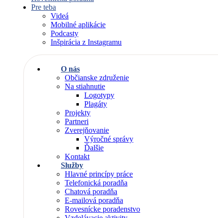
Pre teba
Videá
Mobilné aplikácie
Podcasty
Inšpirácia z Instagramu
O nás
Občianske združenie
Na stiahnutie
Logotypy
Plagáty
Projekty
Partneri
Zverejňovanie
Výročné správy
Ďalšie
Kontakt
Služby
Hlavné princípy práce
Telefonická poradňa
Chatová poradňa
E-mailová poradňa
Rovesnícke poradenstvo
Vzdelávacie aktivity