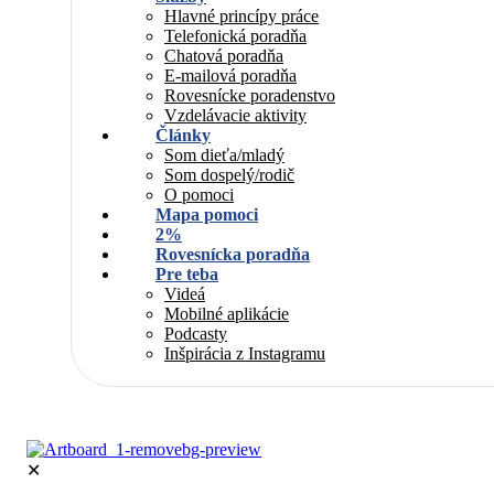
Hlavné princípy práce
Telefonická poradňa
Chatová poradňa
E-mailová poradňa
Rovesnícke poradenstvo
Vzdelávacie aktivity
Články
Som dieťa/mladý
Som dospelý/rodič
O pomoci
Mapa pomoci
2%
Rovesnícka poradňa
Pre teba
Videá
Mobilné aplikácie
Podcasty
Inšpirácia z Instagramu
✕