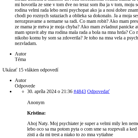
mi hovorila ze sme v tom dve no teraz som iba ja v tom, moju 
rodina velmi rada lebo neni psychopat ako ja a nosi dobre znam
chodi po roznych sutaziach a oblieka sa dokonalo. Ja a moja se
nerozpravame a nemame sa radi. Co mam robit? Ako mam prestat
ze mama je mrtva je moja chyba? Ako mam zvladnut panicke ata
mam spravit aby ma rodina mala rada a bola na mna hrda? Co
nikoho komu by som sa zdoverila? Je toho na mna vela a psych
nezvladam.
Autor
Téma
Ukázať 15 vlákien odpovedí
Autor
Odpovede
30. apríla 2024 o 21:36
#4843
Odpovedať
Anonym
Kristina:
Ahoj Naty. Moj psychiater je super a velmi mily len n
lebo oco sa ma potom pyta o com sme sa rozprvali a ked
zisti a da mi trest a niako to zo mna vytiahne