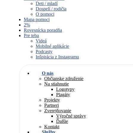
Deti / mladí
Dospelí / rodičia
O pomoci
Mapa pomoci
2%
Rovesnícka poradňa
Pre teba
Videá
Mobilné aplikácie
Podcasty
Inšpirácia z Instagramu
O nás
Občianske združenie
Na stiahnutie
Logotypy
Plagáty
Projekty
Partneri
Zverejňovanie
Výročné správy
Ďalšie
Kontakt
Služby