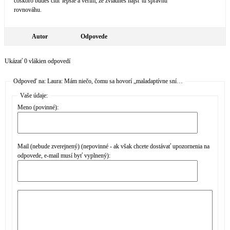
čoskoro budeš cítiť lepšie a verím, že zvládneš nájsť tú správnu
rovnováhu.
Autor
Odpovede
Ukázať 0 vlákien odpovedí
Odpoveď na: Laura: Mám niečo, čomu sa hovorí „maladaptívne sní…
Vaše údaje:
Meno (povinné):
Mail (nebude zverejnený) (nepovinné - ak však chcete dostávať upozornenia na
odpovede, e-mail musí byť vyplnený):