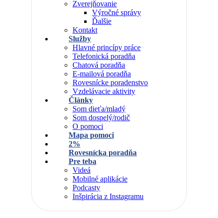
Zverejňovanie
Výročné správy
Ďalšie
Kontakt
Služby
Hlavné princípy práce
Telefonická poradňa
Chatová poradňa
E-mailová poradňa
Rovesnícke poradenstvo
Vzdelávacie aktivity
Články
Som dieťa/mladý
Som dospelý/rodič
O pomoci
Mapa pomoci
2%
Rovesnícka poradňa
Pre teba
Videá
Mobilné aplikácie
Podcasty
Inšpirácia z Instagramu