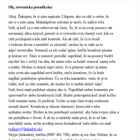
Oly, rovesnícka poradkyňa:
Ahoj. Ďakujem, že si nám napísala. Chápem, ako sa cítiš a verím, že
nie si v tom sama. Maladaptívne snívanie je niečo, čo zažíva veľa
ľudí, aj keď sa o tom nehovorí tak často. To, že si na svoje postavy tak
naviazaná, dáva zmysel, pretože si si vytvorila svoj vlastný svet, kde sa
cítiš pochopená a kde máš kontrolu. Ale ak cítiš, že ťa to brzdí
v bežnom živote a nemôžeš sa sústrediť, možno by to stálo za to
nájsť rovnováhu. Nemusíš sa ich vzdať úplne, keďže kreatívne písanie
je krásna vec. Skús si nastaviť pravidlá: napríklad, že na postavy budeš
myslieť len v určitý čas dňa, ale mimo toho sa budeš venovať samej sebe
a realite. Možno si skúsiš nájsť niečo, čo ti prinesie radosť aj mimo
toho sveta ako napríklad nové hobby, niečo kreatívne, čo ťa bude
napĺňať podobným spôsobom. Čo sa týka kamarátov, viem, že je to
ťažké, keď sa cítiš osamelo, ale možno by si mohla skúsiť nájsť
ľudí, ktorí majú podobné záujmy ako ty. Napríklad online komunity pre
spisovateľov alebo kreatívnych ľudí. Budeš prekvapená keď zistíš koľko
ľudí rozumie tomu, čo prežívaš. Určite sa tejto časti tvojej osobnosti
nesnáž zbaviť. Kreativita je úžasná vlastnosť, ktorá robí z teba
unikátnu osobu. Možno ju len potrebuješ usmerniť, aby bola tvojou silou a
nie prekážkou v živote. A ak by si niekedy mala pocit, že to už fakt
nezvládaš sama, určite neváhaj znova kontaktovať našu linku cez mail
(
odkazy@
linkadeti.sk
),
Skype (linkadeti), telefón (0907 401 749), alebo aj cez chat. Dúfam, že sa