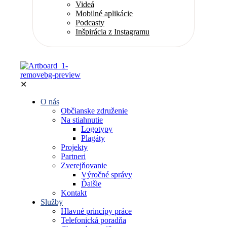
Videá
Mobilné aplikácie
Podcasty
Inšpirácia z Instagramu
✕
O nás
Občianske združenie
Na stiahnutie
Logotypy
Plagáty
Projekty
Partneri
Zverejňovanie
Výročné správy
Ďalšie
Kontakt
Služby
Hlavné princípy práce
Telefonická poradňa