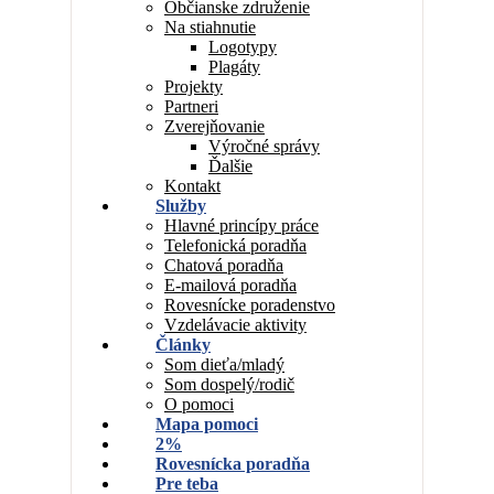
Občianske združenie
Na stiahnutie
Logotypy
Plagáty
Projekty
Partneri
Zverejňovanie
Výročné správy
Ďalšie
Kontakt
Služby
Hlavné princípy práce
Telefonická poradňa
Chatová poradňa
E-mailová poradňa
Rovesnícke poradenstvo
Vzdelávacie aktivity
Články
Som dieťa/mladý
Som dospelý/rodič
O pomoci
Mapa pomoci
2%
Rovesnícka poradňa
Pre teba