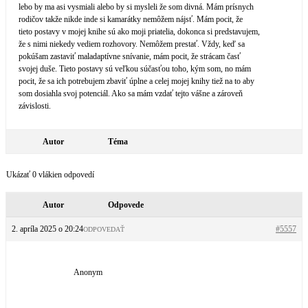
lebo by ma asi vysmiali alebo by si mysleli že som divná. Mám prísnych
rodičov takže nikde inde si kamarátky nemôžem nájsť. Mám pocit, že
tieto postavy v mojej knihe sú ako moji priatelia, dokonca si predstavujem,
že s nimi niekedy vediem rozhovory. Nemôžem prestať. Vždy, keď sa
pokúšam zastaviť maladaptívne snívanie, mám pocit, že strácam časť
svojej duše. Tieto postavy sú veľkou súčasťou toho, kým som, no mám
pocit, že sa ich potrebujem zbaviť úplne a celej mojej knihy tiež na to aby
som dosiahla svoj potenciál. Ako sa mám vzdať tejto vášne a zároveň
závislosti.
Autor
Téma
Ukázať 0 vlákien odpovedí
Autor
Odpovede
2. apríla 2025 o 20:24
#5557
ODPOVEDAŤ
Anonym