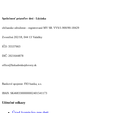
Spoločnosť priateľov detí - Li(e)nka
občianske združenie - registrované MV SR: VVS/1-900/90-18429
Zvoničná 202/18, 044 13 Valaliky
IČO: 35537663
DIČ: 2021644878
office@linkadetskejdovery.sk
Bankové spojenie: FIO banka, a.s.
IBAN: SK46833000000­02401541173
Užitočné odkazy
Úrad komisára pre deti