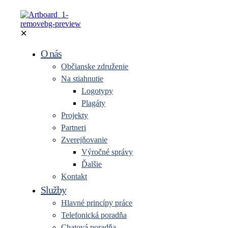
✕
O nás
Občianske združenie
Na stiahnutie
Logotypy
Plagáty
Projekty
Partneri
Zverejňovanie
Výročné správy
Ďalšie
Kontakt
Služby
Hlavné princípy práce
Telefonická poradňa
Chatová poradňa