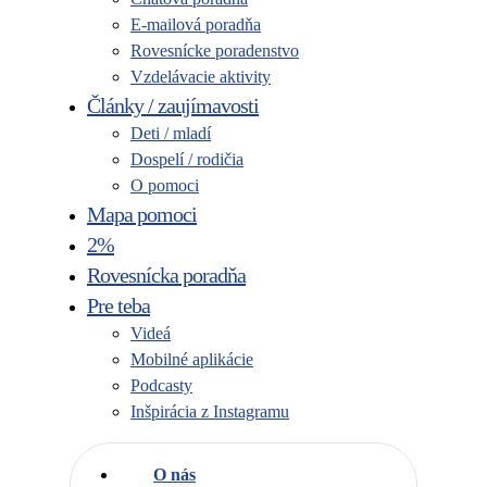
E-mailová poradňa
Rovesnícke poradenstvo
Vzdelávacie aktivity
Články / zaujímavosti
Deti / mladí
Dospelí / rodičia
O pomoci
Mapa pomoci
2%
Rovesnícka poradňa
Pre teba
Videá
Mobilné aplikácie
Podcasty
Inšpirácia z Instagramu
O nás