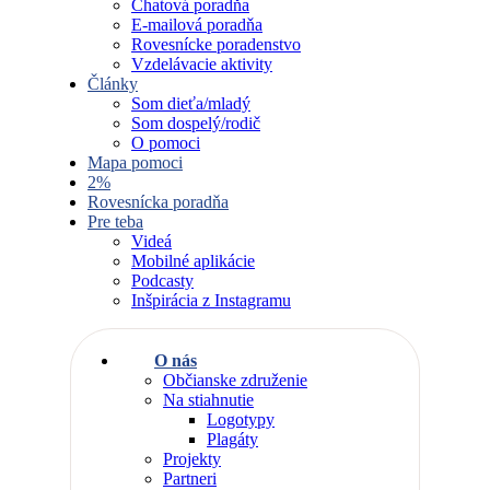
Chatová poradňa
E-mailová poradňa
Rovesnícke poradenstvo
Vzdelávacie aktivity
Články
Som dieťa/mladý
Som dospelý/rodič
O pomoci
Mapa pomoci
2%
Rovesnícka poradňa
Pre teba
Videá
Mobilné aplikácie
Podcasty
Inšpirácia z Instagramu
O nás
Občianske združenie
Na stiahnutie
Logotypy
Plagáty
Projekty
Partneri