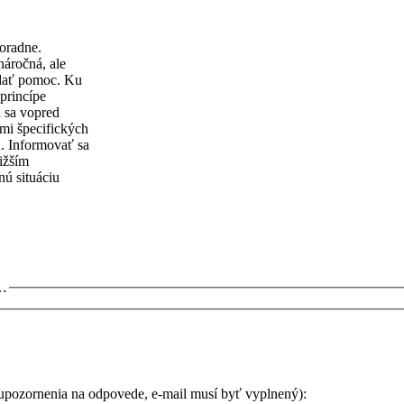
poradne.
náročná, ale
adať pomoc. Ku
princípe
n sa vopred
mi špecifických
ú. Informovať sa
ližším
nú situáciu
m…
 upozornenia na odpovede, e-mail musí byť vyplnený):