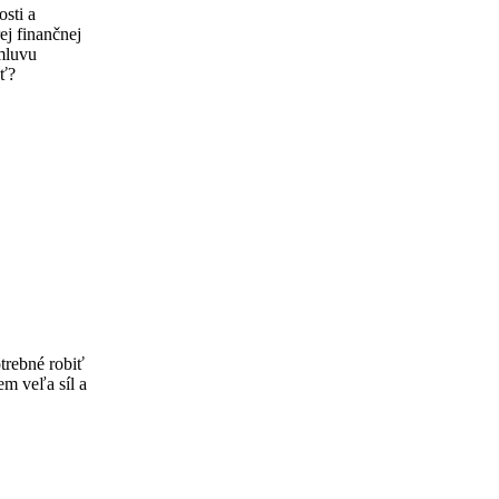
sti a
ej finančnej
zmluvu
ať?
otrebné robiť
em veľa síl a