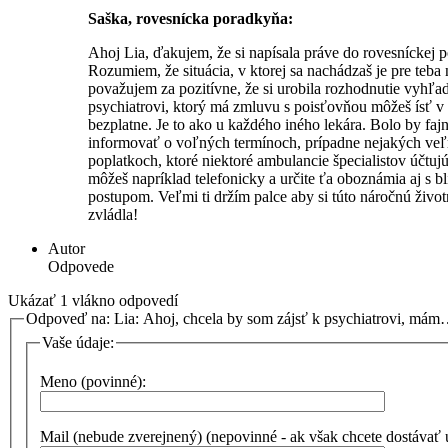
Saška, rovesnícka poradkyňa:
Ahoj Lia, ďakujem, že si napísala práve do rovesníckej 
Rozumiem, že situácia, v ktorej sa nachádzaš je pre teba 
považujem za pozitívne, že si urobila rozhodnutie vyhľ
psychiatrovi, ktorý má zmluvu s poisťovňou môžeš ísť v 
bezplatne. Je to ako u každého iného lekára. Bolo by faj
informovať o voľných termínoch, prípadne nejakých veľ
poplatkoch, ktoré niektoré ambulancie špecialistov účtuj
môžeš napríklad telefonicky a určite ťa oboznámia aj s b
postupom. Veľmi ti držím palce aby si túto náročnú život
zvládla!
Autor
Odpovede
Ukázať 1 vlákno odpovedí
Odpoveď na: Lia: Ahoj, chcela by som zájsť k psychiatrovi, má
Vaše údaje:
Meno (povinné):
Mail (nebude zverejnený) (nepovinné - ak však chcete dostávať