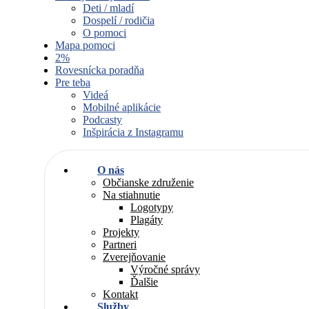
Deti / mladí
Dospelí / rodičia
O pomoci
Mapa pomoci
2%
Rovesnícka poradňa
Pre teba
Videá
Mobilné aplikácie
Podcasty
Inšpirácia z Instagramu
O nás
Občianske združenie
Na stiahnutie
Logotypy
Plagáty
Projekty
Partneri
Zverejňovanie
Výročné správy
Ďalšie
Kontakt
Služby