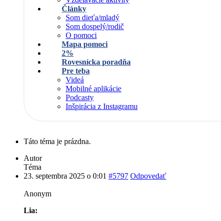
Články
Som dieťa/mladý
Som dospelý/rodič
O pomoci
Mapa pomoci
2%
Rovesnícka poradňa
Pre teba
Videá
Mobilné aplikácie
Podcasty
Inšpirácia z Instagramu
Táto téma je prázdna.
Autor
Téma
23. septembra 2025 o 0:01
#5797
Odpovedať
Anonym
Lia: