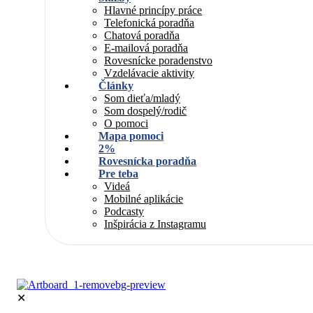
Hlavné princípy práce
Telefonická poradňa
Chatová poradňa
E-mailová poradňa
Rovesnícke poradenstvo
Vzdelávacie aktivity
Články
Som dieťa/mladý
Som dospelý/rodič
O pomoci
Mapa pomoci
2%
Rovesnícka poradňa
Pre teba
Videá
Mobilné aplikácie
Podcasty
Inšpirácia z Instagramu
✕