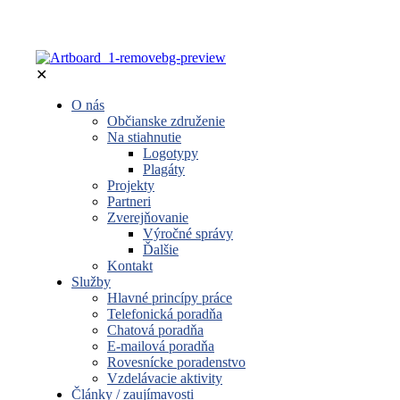
✕
O nás
Občianske združenie
Na stiahnutie
Logotypy
Plagáty
Projekty
Partneri
Zverejňovanie
Výročné správy
Ďalšie
Kontakt
Služby
Hlavné princípy práce
Telefonická poradňa
Chatová poradňa
E-mailová poradňa
Rovesnícke poradenstvo
Vzdelávacie aktivity
Články / zaujímavosti