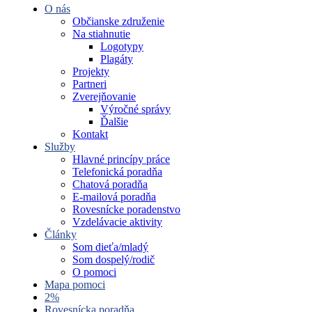
O nás
Občianske združenie
Na stiahnutie
Logotypy
Plagáty
Projekty
Partneri
Zverejňovanie
Výročné správy
Ďalšie
Kontakt
Služby
Hlavné princípy práce
Telefonická poradňa
Chatová poradňa
E-mailová poradňa
Rovesnícke poradenstvo
Vzdelávacie aktivity
Články
Som dieťa/mladý
Som dospelý/rodič
O pomoci
Mapa pomoci
2%
Rovesnícka poradňa