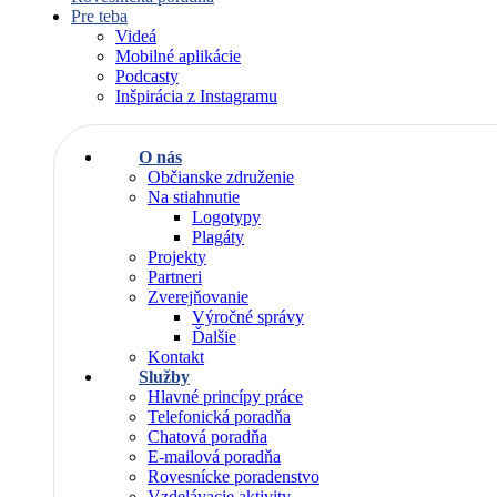
Pre teba
Videá
Mobilné aplikácie
Podcasty
Inšpirácia z Instagramu
O nás
Občianske združenie
Na stiahnutie
Logotypy
Plagáty
Projekty
Partneri
Zverejňovanie
Výročné správy
Ďalšie
Kontakt
Služby
Hlavné princípy práce
Telefonická poradňa
Chatová poradňa
E-mailová poradňa
Rovesnícke poradenstvo
Vzdelávacie aktivity