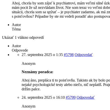
Ahoj, chcela by som zájsť k psychiatrovi, mám veľmi silné úzko
mám pocit že už nezvládam život. Nie som teraz vo veľmi dobr
situácii, chcela som sa spýtať – je psychiater zadarmo, ak má 
s poisťovňou? Prípadne by ste mi vedeli poradiť ako postupov
Autor
Téma
Ukázať 1 vlákno odpovedí
Autor
Odpovede
27. septembra 2025 o 1:35
#5798
Odpovedať
Anonym
Neznámy poradca:
Ahoj áno, prepláca ti to poisťovňa. Takisto ak by bolo p
nejaké psychologické testy alebo niečo, nič neplatíš. Praj
držím palce.
24. septembra 2025 o 16:10
#5799
Odpovedať
Anonym