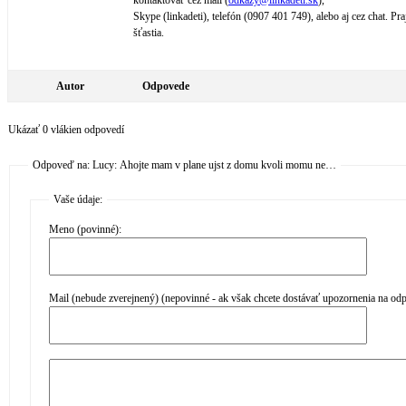
kontaktovať cez mail (
odkazy@
linkadeti.sk
),
Skype (linkadeti), telefón (0907 401 749), alebo aj cez chat. Pr
šťastia.
Autor
Odpovede
Ukázať 0 vlákien odpovedí
Odpoveď na: Lucy: Ahojte mam v plane ujst z domu kvoli momu ne…
Vaše údaje:
Meno (povinné):
Mail (nebude zverejnený) (nepovinné - ak však chcete dostávať upozornenia na od