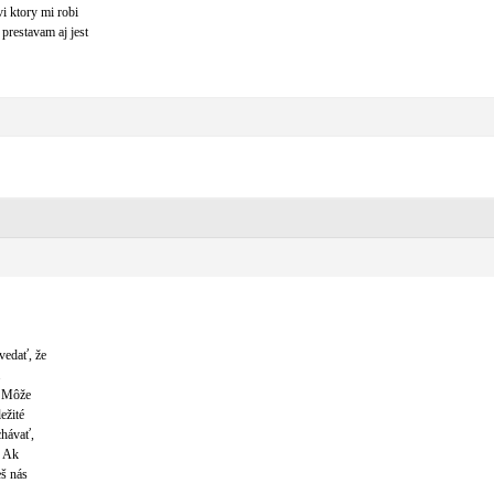
i ktory mi robi
prestavam aj jest
vedať, že
.
. Môže
ežité
chávať,
. Ak
š nás