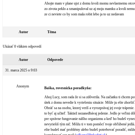
Ahojte mam v plane ujst z domu kvoli momu nevlastnemu otcov
zo zivota peklo a xmanipuloval uz aj moju mamku a kvoli nemu 
ze ci neviete co by som mala robit lebo ja to uz nedavam
Autor
Téma
Ukázať 0 vlákien odpovedí
Autor
Odpovede
31. marca 2025 o 9:03
Anonym
Baška, rovesnícka poradkyňa:
Ahoj Lucy, som rada že si sa zdôverila. Na začiatku ti chcem po
útek z domu nevedie k vyriešeniu situácie. Môže ju ešte zhoršiť
Obráť sa na osobu, ktorej veríš a vyrozprávaj jej svoje trápenie
to byť aj učiteľ. Taktiež nezanedbávaj jedenie. Jedlo je veľmi dôl
pre správne fungovanie nášho organizmu a keď ho budeš vyne
nevyriešiš tým nič. Môžu ti v tom pomôcť tvoje obľúbené jedlá
ešte budeš mať problémy alebo budeš potrebovať poradiť, môže