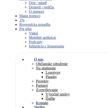
Deti / mladí
Dospelí / rodičia
O pomoci
Mapa pomoci
2%
Rovesnícka poradňa
Pre teba
Videá
Mobilné aplikácie
Podcasty
Inšpirácia z Instagramu
O nás
Občianske združenie
Na stiahnutie
Logotypy
Plagáty
Projekty
Partneri
Zverejňovanie
Výročné správy
Ďalšie
Kontakt
Služby