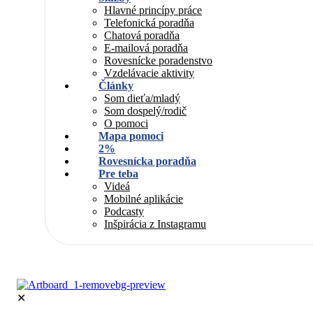
Hlavné princípy práce
Telefonická poradňa
Chatová poradňa
E-mailová poradňa
Rovesnícke poradenstvo
Vzdelávacie aktivity
Články
Som dieťa/mladý
Som dospelý/rodič
O pomoci
Mapa pomoci
2%
Rovesnícka poradňa
Pre teba
Videá
Mobilné aplikácie
Podcasty
Inšpirácia z Instagramu
✕