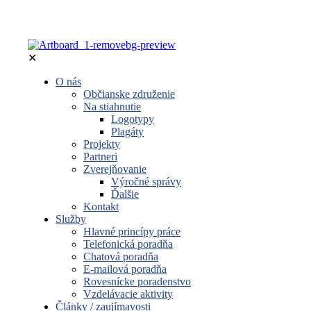
✕
O nás
Občianske združenie
Na stiahnutie
Logotypy
Plagáty
Projekty
Partneri
Zverejňovanie
Výročné správy
Ďalšie
Kontakt
Služby
Hlavné princípy práce
Telefonická poradňa
Chatová poradňa
E-mailová poradňa
Rovesnícke poradenstvo
Vzdelávacie aktivity
Články / zaujímavosti