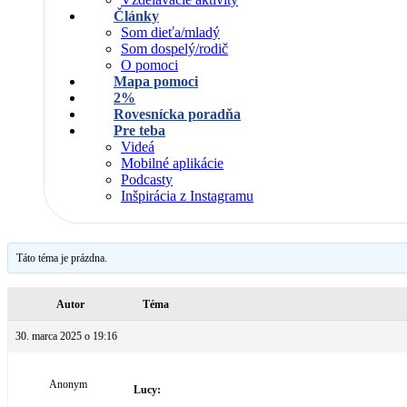
Články
Som dieťa/mladý
Som dospelý/rodič
O pomoci
Mapa pomoci
2%
Rovesnícka poradňa
Pre teba
Videá
Mobilné aplikácie
Podcasty
Inšpirácia z Instagramu
Táto téma je prázdna.
Autor
Téma
30. marca 2025 o 19:16
Anonym
Lucy: