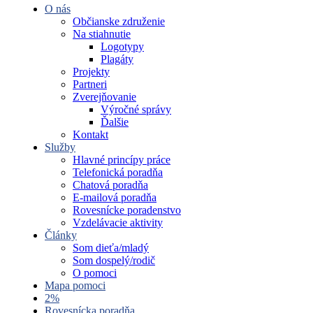
O nás
Občianske združenie
Na stiahnutie
Logotypy
Plagáty
Projekty
Partneri
Zverejňovanie
Výročné správy
Ďalšie
Kontakt
Služby
Hlavné princípy práce
Telefonická poradňa
Chatová poradňa
E-mailová poradňa
Rovesnícke poradenstvo
Vzdelávacie aktivity
Články
Som dieťa/mladý
Som dospelý/rodič
O pomoci
Mapa pomoci
2%
Rovesnícka poradňa