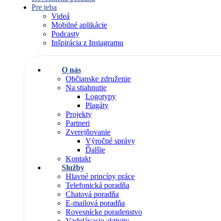
Pre teba
Videá
Mobilné aplikácie
Podcasty
Inšpirácia z Instagramu
O nás
Občianske združenie
Na stiahnutie
Logotypy
Plagáty
Projekty
Partneri
Zverejňovanie
Výročné správy
Ďalšie
Kontakt
Služby
Hlavné princípy práce
Telefonická poradňa
Chatová poradňa
E-mailová poradňa
Rovesnícke poradenstvo
Vzdelávacie aktivity