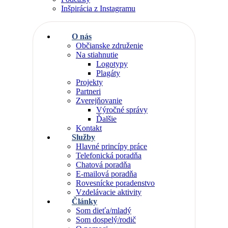
Inšpirácia z Instagramu
O nás
Občianske združenie
Na stiahnutie
Logotypy
Plagáty
Projekty
Partneri
Zverejňovanie
Výročné správy
Ďalšie
Kontakt
Služby
Hlavné princípy práce
Telefonická poradňa
Chatová poradňa
E-mailová poradňa
Rovesnícke poradenstvo
Vzdelávacie aktivity
Články
Som dieťa/mladý
Som dospelý/rodič