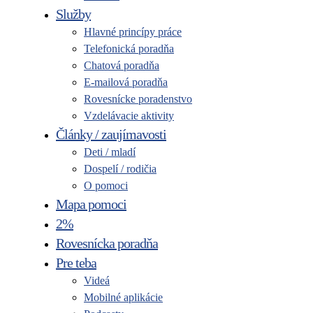
Služby
Hlavné princípy práce
Telefonická poradňa
Chatová poradňa
E-mailová poradňa
Rovesnícke poradenstvo
Vzdelávacie aktivity
Články / zaujímavosti
Deti / mladí
Dospelí / rodičia
O pomoci
Mapa pomoci
2%
Rovesnícka poradňa
Pre teba
Videá
Mobilné aplikácie