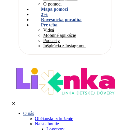
O pomoci
Mapa pomoci
2%
Rovesnícka poradňa
Pre teba
Videá
Mobilné aplikácie
Podcasty
Inšpirácia z Instagramu
✕
O nás
Občianske združenie
Na stiahnutie
Logotypy