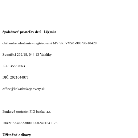
Spoločnosť priateľov detí - Li(e)nka
občianske združenie - registrované MV SR: VVS/1-900/90-18429
Zvoničná 202/18, 044 13 Valaliky
IČO: 35537663
DIČ: 2021644878
office@linkadetskejdovery.sk
Bankové spojenie: FIO banka, a.s.
IBAN: SK46833000000­02401541173
Užitočné odkazy