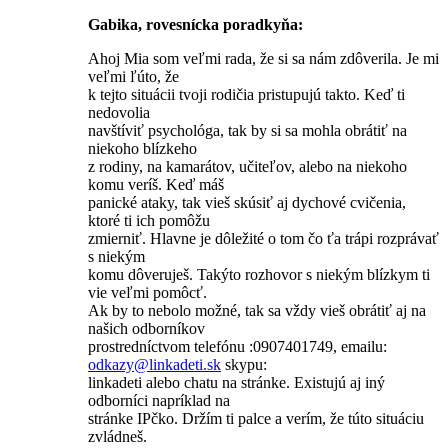
Gabika, rovesnícka poradkyňa:
Ahoj Mia som veľmi rada, že si sa nám zdôverila. Je mi
veľmi ľúto, že
k tejto situácii tvoji rodičia pristupujú takto. Keď ti
nedovolia
navštíviť psychológa, tak by si sa mohla obrátiť na
niekoho blízkeho
z rodiny, na kamarátov, učiteľov, alebo na niekoho
komu veríš. Keď máš
panické ataky, tak vieš skúsiť aj dychové cvičenia,
ktoré ti ich pomôžu
zmierniť. Hlavne je dôležité o tom čo ťa trápi rozprávať
s niekým
komu dôveruješ. Takýto rozhovor s niekým blízkym ti
vie veľmi pomôcť.
Ak by to nebolo možné, tak sa vždy vieš obrátiť aj na
našich odborníkov
prostredníctvom telefónu :0907401749, emailu:
odkazy@
linkadeti.sk
skypu:
linkadeti alebo chatu na stránke. Existujú aj iný
odborníci napríklad na
stránke IPčko. Držím ti palce a verím, že túto situáciu
zvládneš.