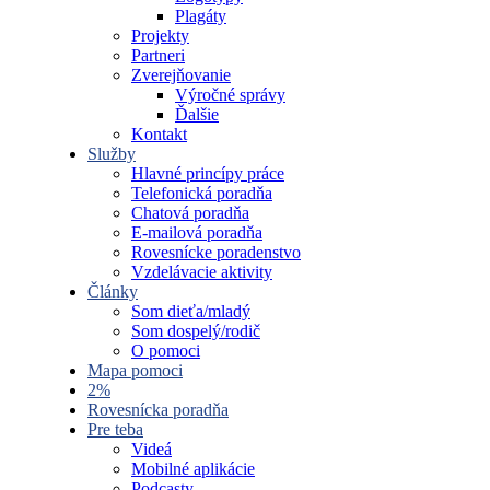
Plagáty
Projekty
Partneri
Zverejňovanie
Výročné správy
Ďalšie
Kontakt
Služby
Hlavné princípy práce
Telefonická poradňa
Chatová poradňa
E-mailová poradňa
Rovesnícke poradenstvo
Vzdelávacie aktivity
Články
Som dieťa/mladý
Som dospelý/rodič
O pomoci
Mapa pomoci
2%
Rovesnícka poradňa
Pre teba
Videá
Mobilné aplikácie
Podcasty