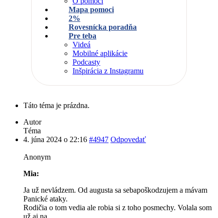
O pomoci
Mapa pomoci
2%
Rovesnícka poradňa
Pre teba
Videá
Mobilné aplikácie
Podcasty
Inšpirácia z Instagramu
Táto téma je prázdna.
Autor
Téma
4. júna 2024 o 22:16
#4947
Odpovedať
Anonym
Mia:
Ja už nevládzem. Od augusta sa sebapoškodzujem a mávam
Panické ataky.
Rodičia o tom vedia ale robia si z toho posmechy. Volala som
už aj na