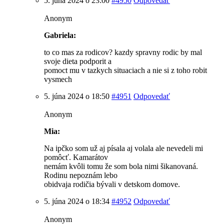
5. júna 2024 o 23:00
#4950
Odpovedať
Anonym
Gabriela:
to co mas za rodicov? kazdy spravny rodic by mal
svoje dieta podporit a
pomoct mu v tazkych situaciach a nie si z toho robit
vysmech
5. júna 2024 o 18:50
#4951
Odpovedať
Anonym
Mia:
Na ipčko som už aj písala aj volala ale nevedeli mi
pomôcť. Kamarátov
nemám kvôli tomu že som bola nimi šikanovaná.
Rodinu nepoznám lebo
obidvaja rodičia bývali v detskom domove.
5. júna 2024 o 18:34
#4952
Odpovedať
Anonym