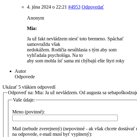
4. júna 2024 o 22:21
#4953
Odpovedať
Anonym
Mia:
Ja už fakt nevládzem niesť toto bremeno. Spáchať
samovraždu však
nedokážem. Rodičia nesúhlasia s tým aby som
vyhľadala psychológa. Na to
aby som mohla ísť sama mi chýbajú ešte štyri roky
Autor
Odpovede
Ukázať 5 vlákien odpovedí
Odpoveď na: Mia: Ja už nevládzem. Od augusta sa sebapoškodzu
Vaše údaje:
Meno (povinné):
Mail (nebude zverejnený) (nepovinné - ak však chcete dostávať
na odpovede, e-mail musí byť vyplnený):