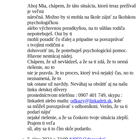
Ahoj Mia, chápem, že táto situáciu, ktorú teraz prežívaš
je veľmi
náročná. Možno by si mohla na škole zájsť za školskou
psychologičkou
alebo výchovnou poradkyňou, na to súhlas rodiča
nepotrebuješ. Oni by ti
mohli poradiť čo ďalej a pripadne sa porozprávať
s tvojími rodičmi a
dohovoriť im, že potrebuješ psychologickú pomoc.
Hlavne nestrácaj nádej.
Chápem, že už nevládzeš, a že sa ti zdá, že to nemá
riešenie, no to
nie je pravda. Je to proces, ktorý trvá nejaký čas, no to
neznamená, že to
tak ostane už navždy. Neváhaj sa obrátiť aj na našu
linku detskej dôvery
prostedníctvom telefónu : 0907 401 749, skypu :
linkadeti alebo mailu:
odkazy@
linkadeti.sk
, kde
sa môžeš porozprávať s odborníkmi. Verím, že sa ti
podarí nájsť
nejaké riešenie, a že sa čoskoro tvoje situácia zlepší.
Prajem ti veľa
síl, aby sa ti to čím skôr podarilo.