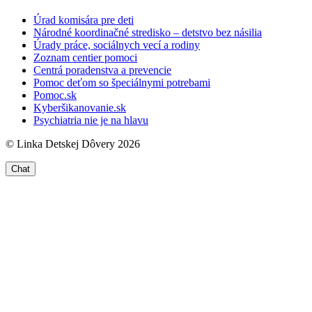
Úrad komisára pre deti
Národné koordinačné stredisko – detstvo bez násilia
Úrady práce, sociálnych vecí a rodiny
Zoznam centier pomoci
Centrá poradenstva a prevencie
Pomoc deťom so špeciálnymi potrebami
Pomoc.sk
Kyberšikanovanie.sk
Psychiatria nie je na hlavu
© Linka Detskej Dôvery 2026