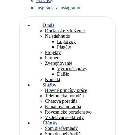
Podcasty
Inšpirácia z Instagramu
O nás
Občianske združenie
Na stiahnutie
Logotypy
Plagáty
Projekty
Partneri
Zverejňovanie
Výročné správy
Ďalšie
Kontakt
Služby
Hlavné princípy práce
Telefonická poradňa
Chatová poradňa
E-mailová poradňa
Rovesnícke poradenstvo
Vzdelávacie aktivity
Články
Som dieťa/mladý
Som dospelý/rodič