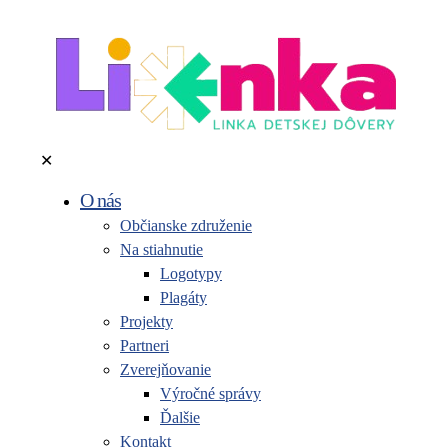
✕
O nás
Občianske združenie
Na stiahnutie
Logotypy
Plagáty
Projekty
Partneri
Zverejňovanie
Výročné správy
Ďalšie
Kontakt