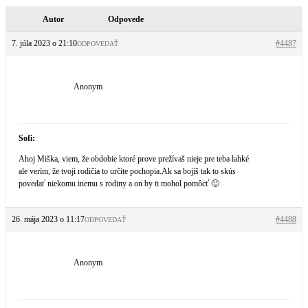
Autor
Odpovede
7. júla 2023 o 21:10
#4487
ODPOVEDAŤ
Anonym
Sofi:
Ahoj Miška, viem, že obdobie ktoré prove prežívaš nieje pre teba lahké
ale verím, že tvoji rodičia to určite pochopia.Ak sa bojíš tak to skús
povedať niekomu inemu s rodiny a on by ti mohol pomôcť 🙂
26. mája 2023 o 11:17
#4488
ODPOVEDAŤ
Anonym