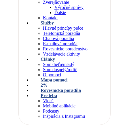
Zverejňovanie
Výročné správy
Ďalšie
Kontakt
Služby
Hlavné princípy práce
Telefonická poradňa
Chatová poradňa
E-mailová poradňa
Rovesnícke poradenstvo
Vzdelávacie aktivity
Články
Som dieťa/mladý
Som dospelý/rodič
O pomoci
Mapa pomoci
2%
Rovesnícka poradňa
Pre teba
Videá
Mobilné aplikácie
Podcasty
Inšpirácia z Instagramu