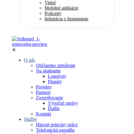
Videá
Mobilné aplikácie
Podcasty
Inšpirácia z Instagramu
✕
O nás
Občianske združenie
Na stiahnutie
Logotypy
Plagáty
Projekty
Partneri
Zverejňovanie
Výročné správy
Ďalšie
Kontakt
Služby
Hlavné princípy práce
Telefonická poradňa