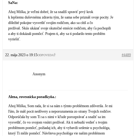
SaNa:
Ahoj Miška, je veľmi dobré, že sa snažíš spraviť prvý krok
k lepšiemu duševnému zdraviu tým, že sama sebe priznáš svoje pocity. Je
dôležité pokojne vysvetliť svojím rodičom, ako sa cítiš a čo
prežívaš. Skús ukázať svoje skutočné emócie rodičom, aby ťa pochopili
a aby ti dokázali pomôcť. Prajem ti, aby sa ti podarilo tento problém
vyriešiť.
22. mája 2023 o 19:15
#4489
ODPOVEDAŤ
Anonym
Alena, rovesnícka poradkyňa.:
Ahoj Miška, Som rada, že si sa nám s týmto problémom zdôverila. Je mi
ľúto, že máš pocit nedôvery a neporozumenia zo strany Tvojich rodičov.
Odporúčala by som Ti sa s nimi v kľude porozprávať a snažiť sa im
vysvetliť, čo vo svojom vnútri prežívaš. Ak ti nebudú vedieť s tvojim
problémom pomôcť, požiadaj ich, aby ti vybavili sedenie u psychológa,
ktorý Ti môže pomôcť. Návšteva psychológa vie našim problémom