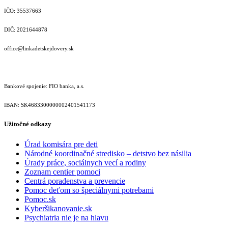
IČO: 35537663
DIČ: 2021644878
office@linkadetskejdovery.sk
Bankové spojenie: FIO banka, a.s.
IBAN: SK46833000000­02401541173
Užitočné odkazy
Úrad komisára pre deti
Národné koordinačné stredisko – detstvo bez násilia
Úrady práce, sociálnych vecí a rodiny
Zoznam centier pomoci
Centrá poradenstva a prevencie
Pomoc deťom so špeciálnymi potrebami
Pomoc.sk
Kyberšikanovanie.sk
Psychiatria nie je na hlavu