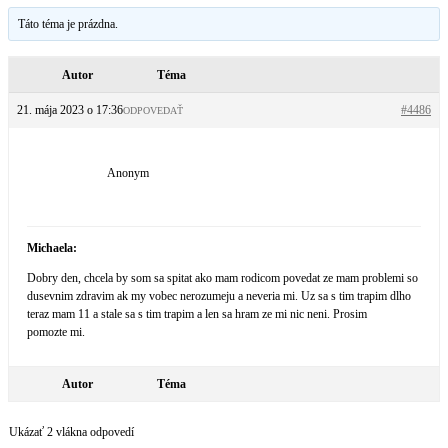
Táto téma je prázdna.
Autor
Téma
21. mája 2023 o 17:36
#4486
ODPOVEDAŤ
Anonym
Michaela:
Dobry den, chcela by som sa spitat ako mam rodicom povedat ze mam problemi so
dusevnim zdravim ak my vobec nerozumeju a neveria mi. Uz sa s tim trapim dlho
teraz mam 11 a stale sa s tim trapim a len sa hram ze mi nic neni. Prosim
pomozte mi.
Autor
Téma
Ukázať 2 vlákna odpovedí