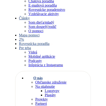
Chatová poradňa
E-mailová poradňa
Rovesnícke poradenstvo
Vzdelávacie aktivity
Články
Som dieťa/mladý
Som dospelý/rodič
O pomoci
Mapa pomoci
2%
Rovesnícka poradňa
Pre teba
Videá
Mobilné aplikácie
Podcasty
Inšpirácia z Instagramu
O nás
Občianske združenie
Na stiahnutie
Logotypy
Plagáty
Projekty
Partneri