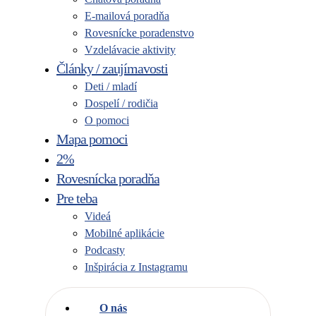
E-mailová poradňa
Rovesnícke poradenstvo
Vzdelávacie aktivity
Články / zaujímavosti
Deti / mladí
Dospelí / rodičia
O pomoci
Mapa pomoci
2%
Rovesnícka poradňa
Pre teba
Videá
Mobilné aplikácie
Podcasty
Inšpirácia z Instagramu
O nás