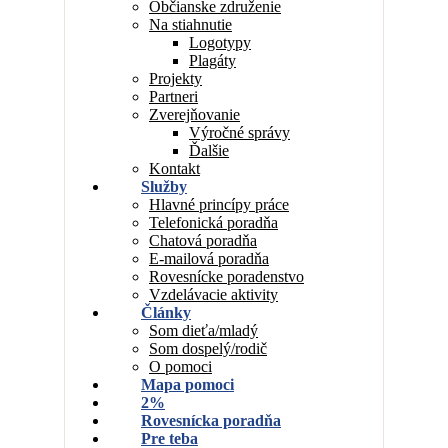
Občianske združenie
Na stiahnutie
Logotypy
Plagáty
Projekty
Partneri
Zverejňovanie
Výročné správy
Ďalšie
Kontakt
Služby
Hlavné princípy práce
Telefonická poradňa
Chatová poradňa
E-mailová poradňa
Rovesnícke poradenstvo
Vzdelávacie aktivity
Články
Som dieťa/mladý
Som dospelý/rodič
O pomoci
Mapa pomoci
2%
Rovesnícka poradňa
Pre teba