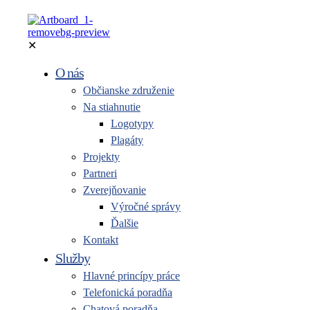
✕
O nás
Občianske združenie
Na stiahnutie
Logotypy
Plagáty
Projekty
Partneri
Zverejňovanie
Výročné správy
Ďalšie
Kontakt
Služby
Hlavné princípy práce
Telefonická poradňa
Chatová poradňa