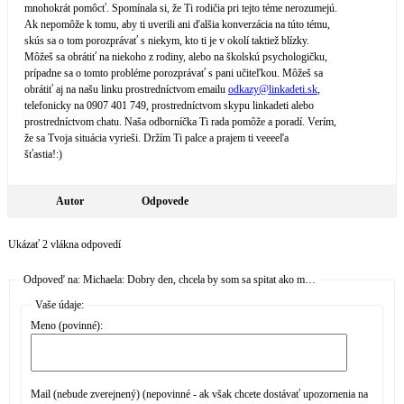
mnohokrát pomôcť. Spomínala si, že Ti rodičia pri tejto téme nerozumejú.
Ak nepomôže k tomu, aby ti uverili ani ďalšia konverzácia na túto tému,
skús sa o tom porozprávať s niekym, kto ti je v okolí taktiež blízky.
Môžeš sa obrátiť na niekoho z rodiny, alebo na školskú psychologičku,
prípadne sa o tomto probléme porozprávať s pani učiteľkou. Môžeš sa
obrátiť aj na našu linku prostredníctvom emailu
odkazy@
linkadeti.sk
,
telefonicky na 0907 401 749, prostredníctvom skypu linkadeti alebo
prostredníctvom chatu. Naša odborníčka Ti rada pomôže a poradí. Verím,
že sa Tvoja situácia vyrieši. Držím Ti palce a prajem ti veeeeľa
šťastia!:)
Autor
Odpovede
Ukázať 2 vlákna odpovedí
Odpoveď na: Michaela: Dobry den, chcela by som sa spitat ako m…
Vaše údaje:
Meno (povinné):
Mail (nebude zverejnený) (nepovinné - ak však chcete dostávať upozornenia na