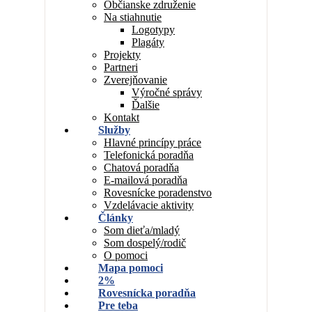
Občianske združenie
Na stiahnutie
Logotypy
Plagáty
Projekty
Partneri
Zverejňovanie
Výročné správy
Ďalšie
Kontakt
Služby
Hlavné princípy práce
Telefonická poradňa
Chatová poradňa
E-mailová poradňa
Rovesnícke poradenstvo
Vzdelávacie aktivity
Články
Som dieťa/mladý
Som dospelý/rodič
O pomoci
Mapa pomoci
2%
Rovesnícka poradňa
Pre teba