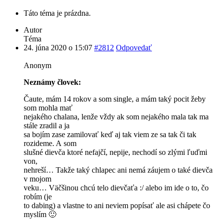
Táto téma je prázdna.
Autor
Téma
24. júna 2020 o 15:07
#2812
Odpovedať
Anonym
Neznámy človek:
Čaute, mám 14 rokov a som single, a mám taký pocit žeby
som mohla mať
nejakého chalana, lenže vždy ak som nejakého mala tak ma
stále zradil a ja
sa bojím zase zamilovať keď aj tak viem ze sa tak či tak
rozideme. A som
slušné dievča ktoré nefajčí, nepije, nechodí so zlými ľuďmi
von,
nehreší… Takže taký chlapec ani nemá záujem o také dievča
v mojom
veku… Väčšinou chcú telo dievčaťa :/ alebo im ide o to, čo
robím (je
to dabing) a vlastne to ani neviem popísať ale asi chápete čo
myslím 🙂