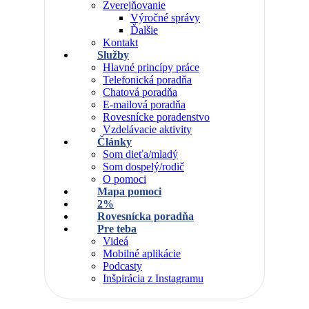
Zverejňovanie
Výročné správy
Ďalšie
Kontakt
Služby
Hlavné princípy práce
Telefonická poradňa
Chatová poradňa
E-mailová poradňa
Rovesnícke poradenstvo
Vzdelávacie aktivity
Články
Som dieťa/mladý
Som dospelý/rodič
O pomoci
Mapa pomoci
2%
Rovesnícka poradňa
Pre teba
Videá
Mobilné aplikácie
Podcasty
Inšpirácia z Instagramu