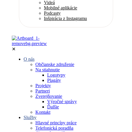
Videá
Mobilné aplikácie
Podcasty
Inšpirácia z Instagramu
✕
O nás
Občianske združenie
Na stiahnutie
Logotypy
Plagáty
Projekty
Partneri
Zverejňovanie
Výročné správy
Ďalšie
Kontakt
Služby
Hlavné princípy práce
Telefonická poradňa