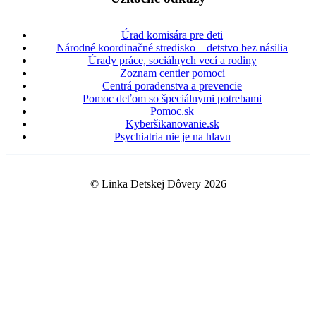
Úrad komisára pre deti
Národné koordinačné stredisko – detstvo bez násilia
Úrady práce, sociálnych vecí a rodiny
Zoznam centier pomoci
Centrá poradenstva a prevencie
Pomoc deťom so špeciálnymi potrebami
Pomoc.sk
Kyberšikanovanie.sk
Psychiatria nie je na hlavu
© Linka Detskej Dôvery 2026