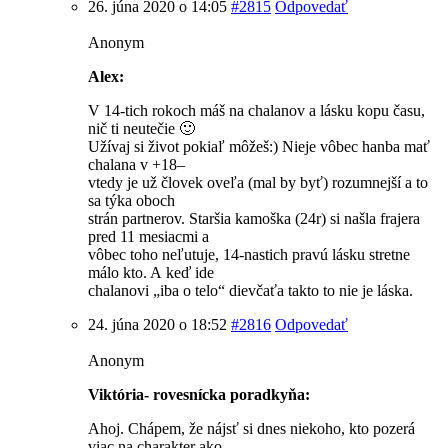
26. júna 2020 o 14:05
#2815
Odpovedať
Anonym
Alex:
V 14-tich rokoch máš na chalanov a lásku kopu času,
nič ti neutečie 🙂
Užívaj si život pokiaľ môžeš:) Nieje vôbec hanba mať
chalana v +18–
vtedy je už človek oveľa (mal by byť) rozumnejší a to
sa týka oboch
strán partnerov. Staršia kamoška (24r) si našla frajera
pred 11 mesiacmi a
vôbec toho neľutuje, 14-nastich pravú lásku stretne
málo kto. A keď ide
chalanovi „iba o telo“ dievčaťa takto to nie je láska.
24. júna 2020 o 18:52
#2816
Odpovedať
Anonym
Viktória- rovesnícka poradkyňa:
Ahoj. Chápem, že nájsť si dnes niekoho, kto pozerá
viac na charakter ako