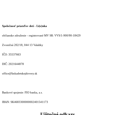
Spoločnosť priateľov detí - Li(e)nka
občianske združenie - registrované MV SR: VVS/1-900/90-18429
Zvoničná 202/18, 044 13 Valaliky
IČO: 35537663
DIČ: 2021644878
office@linkadetskejdovery.sk
Bankové spojenie: FIO banka, a.s.
IBAN: SK46833000000­02401541173
Užitočné odkazy