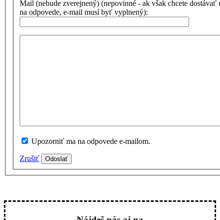
Mail (nebude zverejnený) (nepovinné - ak však chcete dostávať
na odpovede, e-mail musí byť vyplnený):
Upozorniť ma na odpovede e-mailom.
Zrušiť
Odoslať
Nájdeš nás aj na