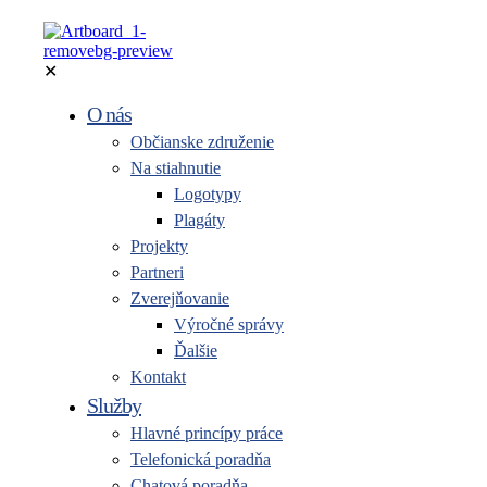
✕
O nás
Občianske združenie
Na stiahnutie
Logotypy
Plagáty
Projekty
Partneri
Zverejňovanie
Výročné správy
Ďalšie
Kontakt
Služby
Hlavné princípy práce
Telefonická poradňa
Chatová poradňa