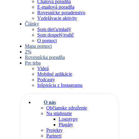
Chatová poradňa
E-mailová poradňa
Rovesnícke poradenstvo
Vzdelávacie aktivity
Články
Som dieťa/mladý
Som dospelý/rodič
O pomoci
Mapa pomoci
2%
Rovesnícka poradňa
Pre teba
Videá
Mobilné aplikácie
Podcasty
Inšpirácia z Instagramu
O nás
Občianske združenie
Na stiahnutie
Logotypy
Plagáty
Projekty
Partneri