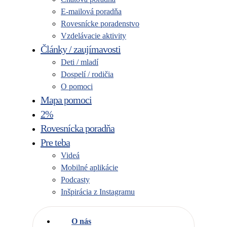
E-mailová poradňa
Rovesnícke poradenstvo
Vzdelávacie aktivity
Články / zaujímavosti
Deti / mladí
Dospelí / rodičia
O pomoci
Mapa pomoci
2%
Rovesnícka poradňa
Pre teba
Videá
Mobilné aplikácie
Podcasty
Inšpirácia z Instagramu
O nás