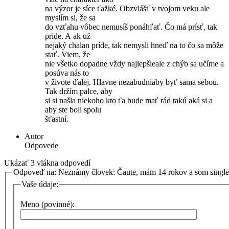
na výzor je síce ťažké. Obzvlášť v tvojom veku ale
myslím si, že sa
do vzťahu vôbec nemusíš ponáhľať. Čo má prísť, tak
príde. A ak už
nejaký chalan príde, tak nemysli hneď na to čo sa môže
stať. Viem, že
nie všetko dopadne vždy najlepšieale z chýb sa učíme a
posúva nás to
v živote ďalej. Hlavne nezabudniaby byť sama sebou.
Tak držím palce, aby
si si našla niekoho kto ťa bude mať rád takú aká si a
aby ste boli spolu
šťastní.
Autor
Odpovede
Ukázať 3 vlákna odpovedí
Odpoveď na: Neznámy človek: Čaute, mám 14 rokov a som singl
Vaše údaje:
Meno (povinné):