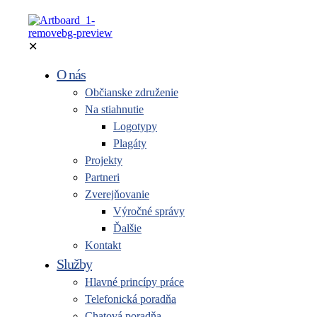
✕
O nás
Občianske združenie
Na stiahnutie
Logotypy
Plagáty
Projekty
Partneri
Zverejňovanie
Výročné správy
Ďalšie
Kontakt
Služby
Hlavné princípy práce
Telefonická poradňa
Chatová poradňa