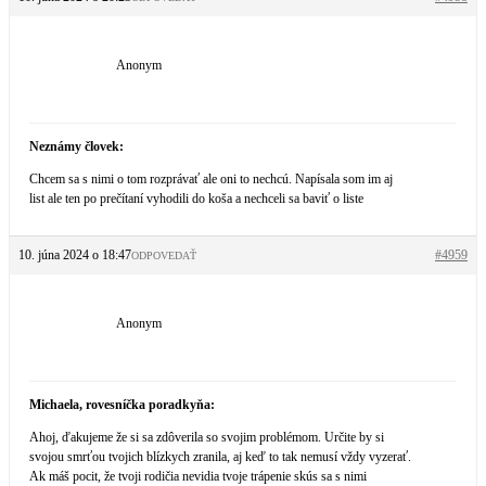
Anonym
Neznámy človek:
Chcem sa s nimi o tom rozprávať ale oni to nechcú. Napísala som im aj
list ale ten po prečítaní vyhodili do koša a nechceli sa baviť o liste
10. júna 2024 o 18:47
#4959
ODPOVEDAŤ
Anonym
Michaela, rovesníčka poradkyňa:
Ahoj, ďakujeme že si sa zdôverila so svojim problémom. Určite by si
svojou smrťou tvojich blízkych zranila, aj keď to tak nemusí vždy vyzerať.
Ak máš pocit, že tvoji rodičia nevidia tvoje trápenie skús sa s nimi