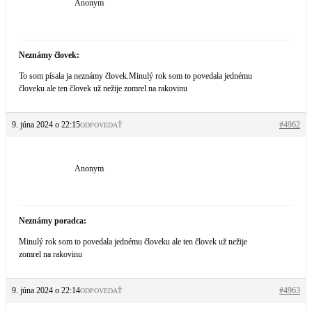
Anonym
Neznámy človek:
To som písala ja neznámy človek.Minulý rok som to povedala jednému
človeku ale ten človek už nežije zomrel na rakovinu
9. júna 2024 o 22:15
#4962
ODPOVEDAŤ
Anonym
Neznámy poradca:
Minulý rok som to povedala jednému človeku ale ten človek už nežije
zomrel na rakovinu
9. júna 2024 o 22:14
#4963
ODPOVEDAŤ