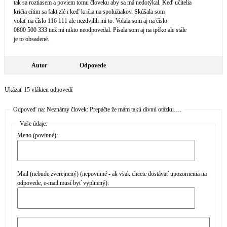
tak sa roztiasem a poviem tomu človeku aby sa má nedotýkal. Keď učitelia
kričia cítim sa fakt zlé i keď kričia na spolužiakov. Skúšala som
volať na číslo 116 111 ale nezdvihli mi to. Volala som aj na číslo
0800 500 333 tiež mi nikto neodpovedal. Písala som aj na ipčko ale stále
je to obsadené.
Autor
Odpovede
Ukázať 15 vlákien odpovedí
Odpoveď na: Neznámy človek: Prepáčte že mám takú divnú otázku….
Vaše údaje:
Meno (povinné):
Mail (nebude zverejnený) (nepovinné - ak však chcete dostávať upozornenia na
odpovede, e-mail musí byť vyplnený):