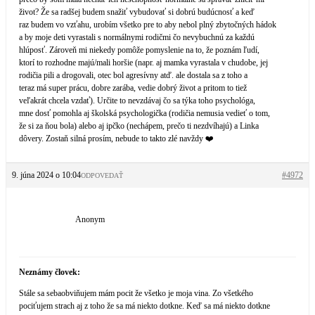
život? Že sa radšej budem snažiť vybudovať si dobrú budúcnosť a keď
raz budem vo vzťahu, urobím všetko pre to aby nebol plný zbytočných hádok
a by moje deti vyrastali s normálnymi rodičmi čo nevybuchnú za každú
hlúposť. Zároveň mi niekedy pomôže pomyslenie na to, že poznám ľudí,
ktorí to rozhodne majú/mali horšie (napr. aj mamka vyrastala v chudobe, jej
rodičia pili a drogovali, otec bol agresívny atď. ale dostala sa z toho a
teraz má super prácu, dobre zarába, vedie dobrý život a pritom to tiež
veľakrát chcela vzdať). Určite to nevzdávaj čo sa týka toho psychológa,
mne dosť pomohla aj školská psychologička (rodičia nemusia vedieť o tom,
že si za ňou bola) alebo aj ipčko (nechápem, prečo ti nezdvíhajú) a Linka
dôvery. Zostaň silná prosím, nebude to takto zlé navždy ❤️
9. júna 2024 o 10:04
#4972
ODPOVEDAŤ
Anonym
Neznámy človek:
Stále sa sebaobviňujem mám pocit že všetko je moja vina. Zo všetkého
pociťujem strach aj z toho že sa má niekto dotkne. Keď sa má niekto dotkne