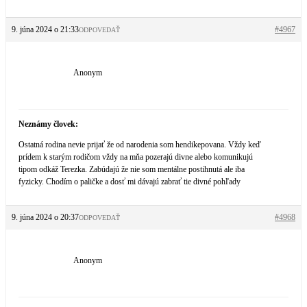
9. júna 2024 o 21:33
#4967
ODPOVEDAŤ
Anonym
Neznámy človek:
Ostatná rodina nevie prijať že od narodenia som hendikepovana. Vždy keď
prídem k starým rodičom vždy na mňa pozerajú divne alebo komunikujú
tipom odkáž Terezka. Zabúdajú že nie som mentálne postihnutá ale iba
fyzicky. Chodím o paličke a dosť mi dávajú zabrať tie divné pohľady
9. júna 2024 o 20:37
#4968
ODPOVEDAŤ
Anonym