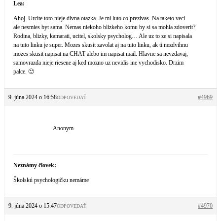
Lea:
Ahoj. Urcite toto nieje divna otazka. Je mi luto co prezivas. Na taketo veci
ale nesmies byt sama. Nemas niekoho blizkeho komu by si sa mohla zdoverit?
Rodina, blizky, kamarati, ucitel, skolsky psycholog… Ale uz to ze si napisala
na tuto linku je super. Mozes skusit zavolat aj na tuto linku, ak ti nezdvihnu
mozes skusit napisat na CHAT alebo im napisat mail. Hlavne sa nevzdavaj,
samovrazda nieje riesene aj ked mozno uz nevidis ine vychodisko. Drzim
palce. 🙂
9. júna 2024 o 16:58
#4969
ODPOVEDAŤ
Anonym
Neznámy človek:
Školskú psychologičku nemáme
9. júna 2024 o 15:47
#4970
ODPOVEDAŤ