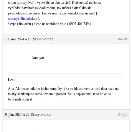
o tom porozprávať a vysvetliť im ako sa cítiš. Keď nemáš možnosť
vyhľadať psychológa kvôli rodine, tak môžeš skúsiť školskú
psychologičku ak máte. Taktiež nás môžeš kontaktovať na mail (
odkazy@
linkadeti.sk
),
skype ( linkadeti ) alebo na telefónne číslo ( 0907 401 749 ).
10. júna 2024 o 15:20
#4960
ODPOVEDAŤ
Anonym
Lea:
Aha. Ak nemas nikoho ineho komu by si sa mohla zdoverit a niesi dost stara na
to aby si zila uplne sama neviem ti poradit. Skus napisat mail tejto linke, to
by ti mali odpisat.
9. júna 2024 o 22:15
#4961
ODPOVEDAŤ