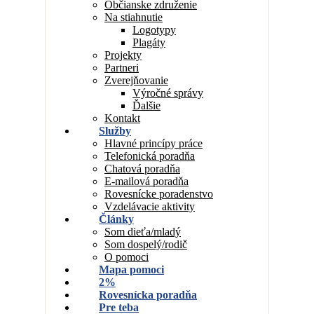
Občianske združenie
Na stiahnutie
Logotypy
Plagáty
Projekty
Partneri
Zverejňovanie
Výročné správy
Ďalšie
Kontakt
Služby
Hlavné princípy práce
Telefonická poradňa
Chatová poradňa
E-mailová poradňa
Rovesnícke poradenstvo
Vzdelávacie aktivity
Články
Som dieťa/mladý
Som dospelý/rodič
O pomoci
Mapa pomoci
2%
Rovesnícka poradňa
Pre teba