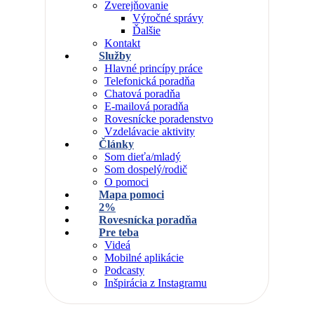
Zverejňovanie
Výročné správy
Ďalšie
Kontakt
Služby
Hlavné princípy práce
Telefonická poradňa
Chatová poradňa
E-mailová poradňa
Rovesnícke poradenstvo
Vzdelávacie aktivity
Články
Som dieťa/mladý
Som dospelý/rodič
O pomoci
Mapa pomoci
2%
Rovesnícka poradňa
Pre teba
Videá
Mobilné aplikácie
Podcasty
Inšpirácia z Instagramu