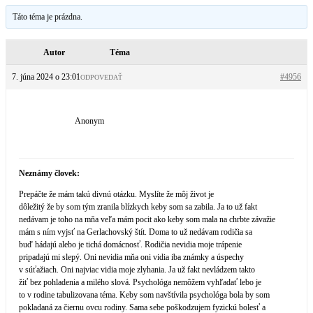
Táto téma je prázdna.
Autor
Téma
7. júna 2024 o 23:01
#4956
ODPOVEDAŤ
Anonym
Neznámy človek:
Prepáčte že mám takú divnú otázku. Myslíte že môj život je
dôležitý že by som tým zranila blízkych keby som sa zabila. Ja to už fakt
nedávam je toho na mňa veľa mám pocit ako keby som mala na chrbte závažie
mám s ním vyjsť na Gerlachovský štít. Doma to už nedávam rodičia sa
buď hádajú alebo je tichá domácnosť. Rodičia nevidia moje trápenie
pripadajú mi slepý. Oni nevidia mňa oni vidia iba známky a úspechy
v súťažiach. Oni najviac vidia moje zlyhania. Ja už fakt nevládzem takto
žiť bez pohladenia a milého slová. Psychológa nemôžem vyhľadať lebo je
to v rodine tabulizovana téma. Keby som navštívila psychológa bola by som
pokladaná za čiernu ovcu rodiny. Sama sebe poškodzujem fyzickú bolesť a