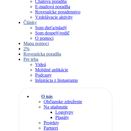
Chatová poradňa
E-mailová poradňa
Rovesnícke poradenstvo
Vzdelávacie aktivity
Články
Som dieťa/mladý
Som dospelý/rodič
O pomoci
Mapa pomoci
2%
Rovesnícka poradňa
Pre teba
Videá
Mobilné aplikácie
Podcasty
Inšpirácia z Instagramu
O nás
Občianske združenie
Na stiahnutie
Logotypy
Plagáty
Projekty
Partneri