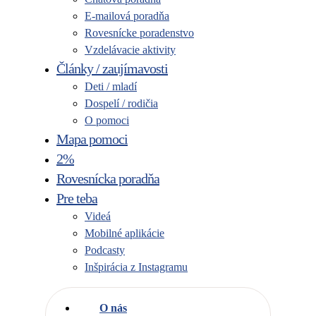
E-mailová poradňa
Rovesnícke poradenstvo
Vzdelávacie aktivity
Články / zaujímavosti
Deti / mladí
Dospelí / rodičia
O pomoci
Mapa pomoci
2%
Rovesnícka poradňa
Pre teba
Videá
Mobilné aplikácie
Podcasty
Inšpirácia z Instagramu
O nás