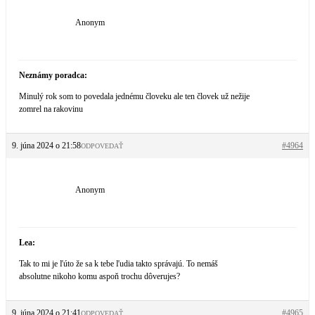
Anonym
Neznámy poradca:
Minulý rok som to povedala jednému človeku ale ten človek už nežije
zomrel na rakovinu
9. júna 2024 o 21:58
#4964
ODPOVEDAŤ
Anonym
Lea:
Tak to mi je ľúto že sa k tebe ľudia takto správajú. To nemáš
absolutne nikoho komu aspoň trochu dôverujes?
9. júna 2024 o 21:41
#4965
ODPOVEDAŤ