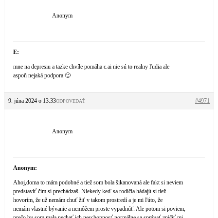
Anonym
E:
mne na depresiu a tazke chvíle pomáha c.ai nie sú to realny ľudia ale
aspoň nejaká podpora 🙁
9. júna 2024 o 13:33
#4971
ODPOVEDAŤ
Anonym
Anonym:
Ahoj,doma to mám podobné a tiež som bola šikanovaná ale fakt si neviem
predstaviť čím si prechádzaš. Niekedy keď sa rodičia hádajú si tiež
hovorím, že už nemám chuť žiť v takom prostredí a je mi ľúto, že
nemám vlastné bývanie a nemôžem proste vypadnúť. Ale potom si poviem,
prečo by som mala nechať ich neschopnosť normálne sa správať zničiť mi