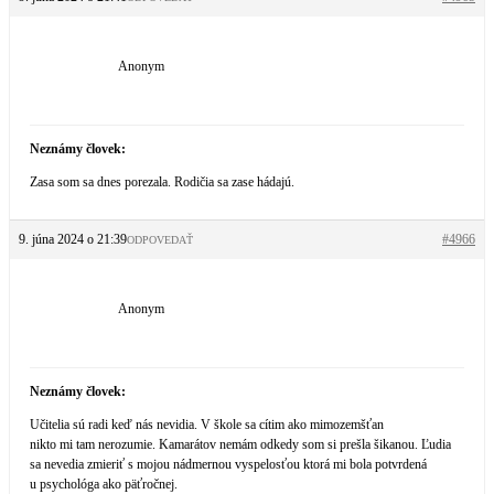
Anonym
Neznámy človek:
Zasa som sa dnes porezala. Rodičia sa zase hádajú.
9. júna 2024 o 21:39
#4966
ODPOVEDAŤ
Anonym
Neznámy človek:
Učitelia sú radi keď nás nevidia. V škole sa cítim ako mimozemšťan
nikto mi tam nerozumie. Kamarátov nemám odkedy som si prešla šikanou. Ľudia
sa nevedia zmieriť s mojou nádmernou vyspelosťou ktorá mi bola potvrdená
u psychológa ako päťročnej.