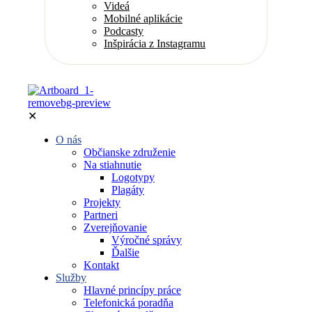
Videá
Mobilné aplikácie
Podcasty
Inšpirácia z Instagramu
✕
O nás
Občianske združenie
Na stiahnutie
Logotypy
Plagáty
Projekty
Partneri
Zverejňovanie
Výročné správy
Ďalšie
Kontakt
Služby
Hlavné princípy práce
Telefonická poradňa