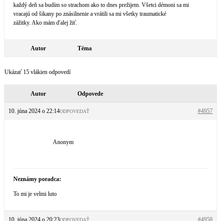
každý deň sa budím so strachom ako to dnes prežijem. Všetci démoni sa mi
vracajú od šikany po znásilnenie a vrátili sa mi všetky traumatické
zážitky. Ako mám ďalej žiť.
Autor
Téma
Ukázať 15 vlákien odpovedí
Autor
Odpovede
10. júna 2024 o 22:14
#4957
ODPOVEDAŤ
Anonym
Neznámy poradca:
To mi je velmi luto
10. júna 2024 o 20:23
#4958
ODPOVEDAŤ