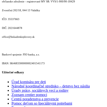
občianske združenie - registrované MV SR: VVS/1-900/90-18429
Zvoničná 202/18, 044 13 Valaliky
IČO: 35537663
DIČ: 2021644878
office@linkadetskejdovery.sk
Bankové spojenie: FIO banka, a.s.
IBAN: SK46833000000­02401541173
Užitočné odkazy
Úrad komisára pre deti
Národné koordinačné stredisko – detstvo bez násilia
Úrady práce, sociálnych vecí a rodiny
Zoznam centier pomoci
Centrá poradenstva a prevencie
Pomoc deťom so špeciálnymi potrebami