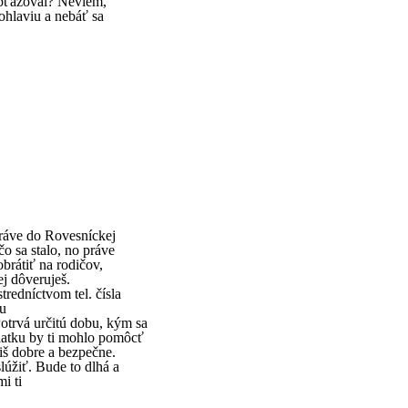
obťažoval? Neviem,
ohlaviu a nebáť sa
práve do Rovesníckej
o sa stalo, no práve
rátiť na rodičov,
ej dôveruješ.
redníctvom tel. čísla
pu
Potrvá určitú dobu, kým sa
iatku by ti mohlo pomôcť
tiš dobre a bezpečne.
lúžiť. Bude to dlhá a
mi ti