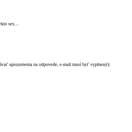
iekto sex…
távať upozornenia na odpovede, e-mail musí byť vyplnený):