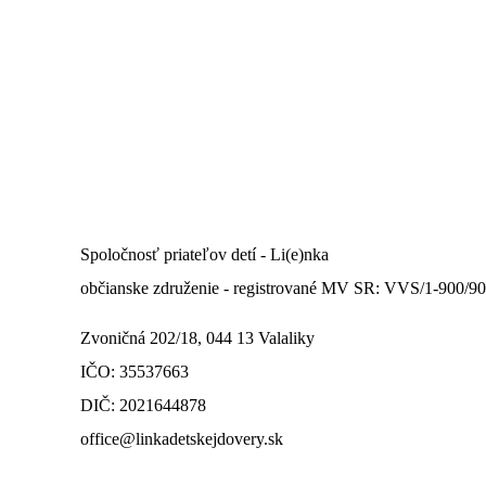
Spoločnosť priateľov detí - Li(e)nka
občianske združenie - registrované MV SR: VVS/1-900/9
Zvoničná 202/18, 044 13 Valaliky
IČO: 35537663
DIČ: 2021644878
office@linkadetskejdovery.sk