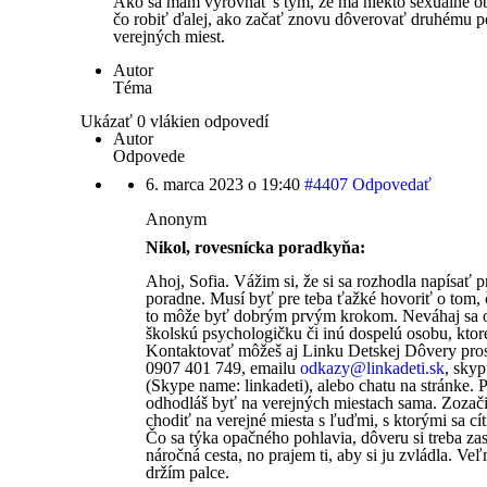
Ako sa mám vyrovnať s tým, že ma niekto sexuálne 
čo robiť ďalej, ako začať znovu dôverovať druhému p
verejných miest.
Autor
Téma
Ukázať 0 vlákien odpovedí
Autor
Odpovede
6. marca 2023 o 19:40
#4407
Odpovedať
Anonym
Nikol, rovesnícka poradkyňa:
Ahoj, Sofia. Vážim si, že si sa rozhodla napísať 
poradne. Musí byť pre teba ťažké hovoriť o tom, č
to môže byť dobrým prvým krokom. Neváhaj sa ob
školskú psychologičku či inú dospelú osobu, ktor
Kontaktovať môžeš aj Linku Detskej Dôvery prost
0907 401 749, emailu
odkazy@
linkadeti.sk
, sky
(Skype name: linkadeti), alebo chatu na stránke. 
odhodláš byť na verejných miestach sama. Zozač
chodiť na verejné miesta s ľuďmi, s ktorými sa cí
Čo sa týka opačného pohlavia, dôveru si treba zas
náročná cesta, no prajem ti, aby si ju zvládla. Veľ
držím palce.