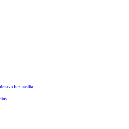
etstvo bez násilia
odiny