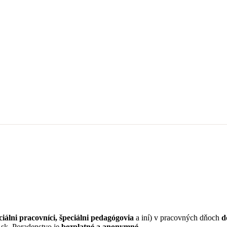
ciálni pracovníci, špeciálni pedagógovia
a iní) v pracovných dňoch
d
.sk. Poradenstvo je
bezplatné a anonymné.