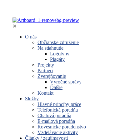
✕
O nás
Občianske združenie
Na stiahnutie
Logotypy
Plagáty
Projekty
Partneri
Zverejňovanie
Výročné správy
Ďalšie
Kontakt
Služby
Hlavné princípy práce
Telefonická poradňa
Chatová poradňa
E-mailová poradňa
Rovesnícke poradenstvo
Vzdelávacie aktivity
Články / zaujímavosti