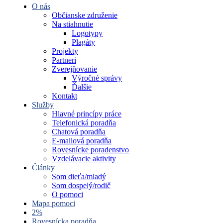
O nás
Občianske združenie
Na stiahnutie
Logotypy
Plagáty
Projekty
Partneri
Zverejňovanie
Výročné správy
Ďalšie
Kontakt
Služby
Hlavné princípy práce
Telefonická poradňa
Chatová poradňa
E-mailová poradňa
Rovesnícke poradenstvo
Vzdelávacie aktivity
Články
Som dieťa/mladý
Som dospelý/rodič
O pomoci
Mapa pomoci
2%
Rovesnícka poradňa