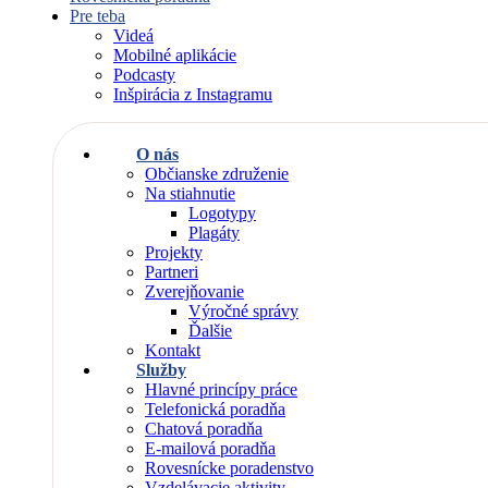
Pre teba
Videá
Mobilné aplikácie
Podcasty
Inšpirácia z Instagramu
O nás
Občianske združenie
Na stiahnutie
Logotypy
Plagáty
Projekty
Partneri
Zverejňovanie
Výročné správy
Ďalšie
Kontakt
Služby
Hlavné princípy práce
Telefonická poradňa
Chatová poradňa
E-mailová poradňa
Rovesnícke poradenstvo
Vzdelávacie aktivity