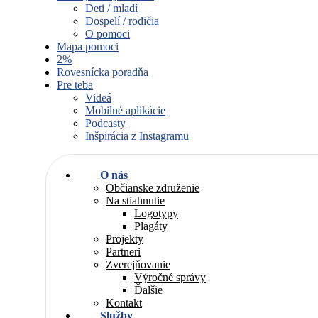
Deti / mladí
Dospelí / rodičia
O pomoci
Mapa pomoci
2%
Rovesnícka poradňa
Pre teba
Videá
Mobilné aplikácie
Podcasty
Inšpirácia z Instagramu
O nás
Občianske združenie
Na stiahnutie
Logotypy
Plagáty
Projekty
Partneri
Zverejňovanie
Výročné správy
Ďalšie
Kontakt
Služby