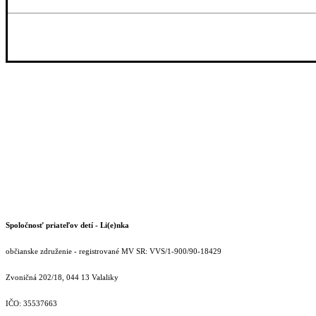
Spoločnosť priateľov detí - Li(e)nka
občianske združenie - registrované MV SR: VVS/1-900/90-18429
Zvoničná 202/18, 044 13 Valaliky
IČO: 35537663