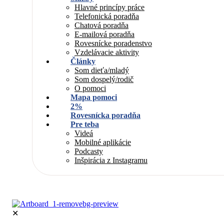
Hlavné princípy práce
Telefonická poradňa
Chatová poradňa
E-mailová poradňa
Rovesnícke poradenstvo
Vzdelávacie aktivity
Články
Som dieťa/mladý
Som dospelý/rodič
O pomoci
Mapa pomoci
2%
Rovesnícka poradňa
Pre teba
Videá
Mobilné aplikácie
Podcasty
Inšpirácia z Instagramu
✕