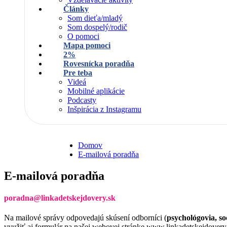
Články
Som dieťa/mladý
Som dospelý/rodič
O pomoci
Mapa pomoci
2%
Rovesnícka poradňa
Pre teba
Videá
Mobilné aplikácie
Podcasty
Inšpirácia z Instagramu
Domov
E-mailová poradňa
E-mailová poradňa
poradna@linkadetskejdovery.sk
Na mailové správy odpovedajú skúsení odborníci (
psychológovia, so
využiť aj formulár na našej webovej stránke www.linkadetskejdovery