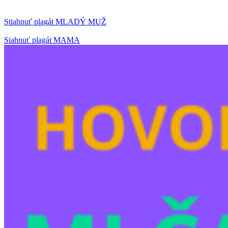
Stiahnuť plagát MLADÝ MUŽ
Siahnuť plagát MAMA