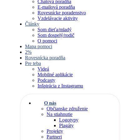
Chatová poradňa
E-mailová poradňa
Rovesnícke poradenstvo
Vzdelávacie aktivity
Články
Som dieťa/mladý
Som dospelý/rodič
O pomoci
Mapa pomoci
2%
Rovesnícka poradňa
Pre teba
Videá
Mobilné aplikácie
Podcasty
Inšpirácia z Instagramu
O nás
Občianske združenie
Na stiahnutie
Logotypy
Plagáty
Projekty
Partneri