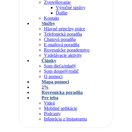
Zverejňovanie
Výročné správy
Ďalšie
Kontakt
Služby
Hlavné princípy práce
Telefonická poradňa
Chatová poradňa
E-mailová poradňa
Rovesnícke poradenstvo
Vzdelávacie aktivity
Články
Som dieťa/mladý
Som dospelý/rodič
O pomoci
Mapa pomoci
2%
Rovesnícka poradňa
Pre teba
Videá
Mobilné aplikácie
Podcasty
Inšpirácia z Instagramu