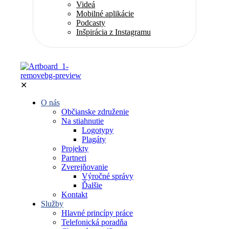
Videá
Mobilné aplikácie
Podcasty
Inšpirácia z Instagramu
✕
O nás
Občianske združenie
Na stiahnutie
Logotypy
Plagáty
Projekty
Partneri
Zverejňovanie
Výročné správy
Ďalšie
Kontakt
Služby
Hlavné princípy práce
Telefonická poradňa