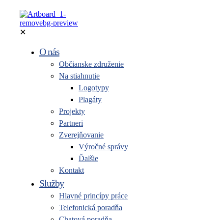
✕
O nás
Občianske združenie
Na stiahnutie
Logotypy
Plagáty
Projekty
Partneri
Zverejňovanie
Výročné správy
Ďalšie
Kontakt
Služby
Hlavné princípy práce
Telefonická poradňa
Chatová poradňa