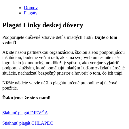
Domov
Plagáty
Plagát Linky deskej dôvery
Podporujete duševné zdravie detí a mladých ľudí?
Dajte o tom
vedieť!
Ak ste našou partnerskou organizáciou, školou alebo podporujúcou
inštitúciou, budeme veľmi radi, ak si na svoj web umiestnite naše
logo. Je to jednoduchý, no dôležitý spôsob, ako verejne vyjadriť
podporu službám, ktoré pomáhajú mladým ľuďom zvládať náročné
situácie, nachádzať bezpečný priestor a hovoriť o tom, čo ich trápi.
Nižšie nájdete verzie nášho plagátu určené pre online aj tlačové
použitie.
Ďakujeme, že ste s nami!
Siahnuť plagát DIEVČA
Stiahnuť plagát CHLAPEC