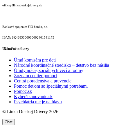
office@linkadetskejdovery.sk
Bankové spojenie: FIO banka, a.s.
IBAN: SK46833000000­02401541173
Užitočné odkazy
Úrad komisára pre deti
Národné koordinačné stredisko – detstvo bez násilia
Úrady práce, sociálnych vecí a rodiny
Zoznam centier pomoci
Centrá poradenstva a prevencie
Pomoc deťom so špeciálnymi potrebami
Pomoc.sk
Kyberšikanovanie.sk
Psychiatria nie je na hlavu
© Linka Detskej Dôvery 2026