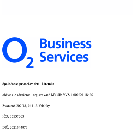
Spoločnosť priateľov detí - Li(e)nka
občianske združenie - registrované MV SR: VVS/1-900/90-18429
Zvoničná 202/18, 044 13 Valaliky
IČO: 35537663
DIČ: 2021644878