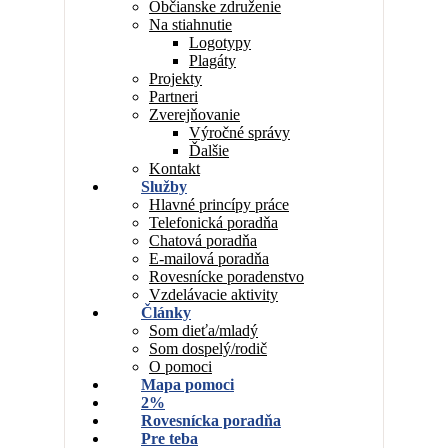
Občianske združenie
Na stiahnutie
Logotypy
Plagáty
Projekty
Partneri
Zverejňovanie
Výročné správy
Ďalšie
Kontakt
Služby
Hlavné princípy práce
Telefonická poradňa
Chatová poradňa
E-mailová poradňa
Rovesnícke poradenstvo
Vzdelávacie aktivity
Články
Som dieťa/mladý
Som dospelý/rodič
O pomoci
Mapa pomoci
2%
Rovesnícka poradňa
Pre teba