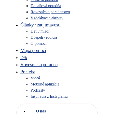
E-mailová poradňa
Rovesnícke poradenstvo
Vzdelávacie aktivity
Články / zaujímavosti
Deti / mladí
Dospelí / rodičia
O pomoci
Mapa pomoci
2%
Rovesnícka poradňa
Pre teba
Videá
Mobilné aplikácie
Podcasty
Inšpirácia z Instagramu
O nás