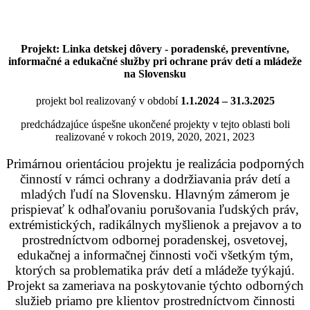
Projekt: Linka detskej dôvery - poradenské, preventívne,
informačné a edukačné služby pri ochrane práv detí a mládeže
na Slovensku
projekt bol realizovaný v období
1.1.2024 – 31.3.2025
predchádzajúce úspešne ukončené projekty v tejto oblasti boli
realizované v rokoch 2019, 2020, 2021, 2023
Primárnou orientáciou projektu je realizácia podporných
činností v rámci ochrany a dodržiavania práv detí a
mladých ľudí na Slovensku. Hlavným zámerom je
prispievať k odhaľovaniu porušovania ľudských práv,
extrémistických, radikálnych myšlienok a prejavov a to
prostredníctvom odbornej poradenskej, osvetovej,
edukačnej a informačnej činnosti voči všetkým tým,
ktorých sa problematika práv detí a mládeže tyýkajú.
Projekt sa zameriava na poskytovanie týchto odborných
služieb priamo pre klientov prostredníctvom činnosti