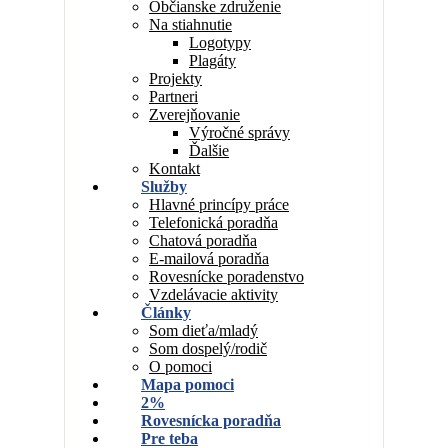
Občianske združenie
Na stiahnutie
Logotypy
Plagáty
Projekty
Partneri
Zverejňovanie
Výročné správy
Ďalšie
Kontakt
Služby
Hlavné princípy práce
Telefonická poradňa
Chatová poradňa
E-mailová poradňa
Rovesnícke poradenstvo
Vzdelávacie aktivity
Články
Som dieťa/mladý
Som dospelý/rodič
O pomoci
Mapa pomoci
2%
Rovesnícka poradňa
Pre teba