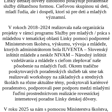
Linky detskej dôvery dlhodobo poskytuje poradenské
služby dištančnou formou. Cieľovou skupinou sú deti,
mladí ľudia, ale i dospelí, ktorí sú pre deti a mladých
významní.
V rokoch 2018–2024 realizovala naša organizácia
projekty v rámci programu Služby pre mladých / práca s
mládežou v tematickej oblasti Linky pomoci podporené
Ministerstvom školstva, výskumu, vývoja a mládeže,
ktorých administrátorom bola IUVENTA – Slovenský
inštitút mládeže a neskôr NIVAM – Národný inštitút
vzdelávania a mládeže s cieľom zlepšovať naše
pôsobenie na mladých ľudí. Okrem tradične
poskytovaných poradenských služieb tak sme tak
realizovali workshopy na základných a stredných
školách na rôzne aktuálne témy, poskytovali kariérové
poradenstvo, podporovali peer podporu medzi mladými
ľuďmi prostredníctvom realizácie rovesníckej
internetovej poradne Linky detskej dôvery.
V roku 2025 sa nám s pomocou Ministerstva školstva,