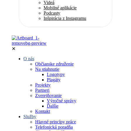
Videá
Mobilné aplikácie
Podcasty
Inšpirácia z Instagramu
✕
O nás
Občianske združenie
Na stiahnutie
Logotypy
Plagáty
Projekty
Partneri
Zverejňovanie
Výročné správy
Ďalšie
Kontakt
Služby
Hlavné princípy práce
Telefonická poradňa