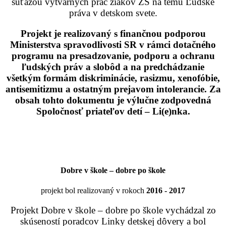
súťažou výtvarných prác žiakov ZŠ na tému Ľudské
práva v detskom svete.
Projekt je realizovaný s finančnou podporou
Ministerstva spravodlivosti SR v rámci dotačného
programu na presadzovanie, podporu a ochranu
ľudských práv a slobôd a na predchádzanie
všetkým formám diskriminácie, rasizmu, xenofóbie,
antisemitizmu a ostatným prejavom intolerancie. Za
obsah tohto dokumentu je výlučne zodpovedná
Spoločnosť priateľov detí – Li(e)nka.
Dobre v škole – dobre po škole
projekt bol realizovaný v rokoch
2016 - 2017
Projekt Dobre v škole – dobre po škole vychádzal zo
skúseností poradcov Linky detskej dôvery a bol