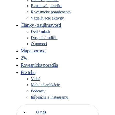
E-mailová poradňa
Rovesnícke poradenstvo
Vzdelávacie aktivity
Články / zaujímavosti
Deti / mladí
Dospelí / rodičia
O pomoci
Mapa pomoci
2%
Rovesnícka poradňa
Pre teba
Videá
Mobilné aplikácie
Podcasty
Inšpirácia z Instagramu
O nás