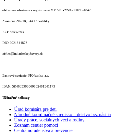
občianske združenie - registrované MV SR: VVS/1-900/90-18429
Zvoničná 202/18, 044 13 Valaliky
IČO: 35537663
DIČ: 2021644878
office@linkadetskejdovery.sk
Bankové spojenie: FIO banka, a.s.
IBAN: SK46833000000­02401541173
Užitočné odkazy
Úrad komisára pre deti
Národné koordinačné stredisko – detstvo bez násilia
Úrady práce, sociálnych vecí a rodiny
Zoznam centier pomoci
Centrá poradenstva a prevencie