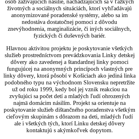
osôb zažívajúcich násilie, nachádzajúcich sa v ťažkých
životných a sociálnych situáciách, ktorí vyhľadávajú
anonymizované poradenské systémy, alebo sa im
nedostáva dostatočnej pomoci z dôvodu
znevýhodnenia, marginalizácie, či iných sociálnych,
fyzických či duševných bariér.
Hlavnou aktivitou projektu je poskytovanie všetkých
služieb prostredníctvom prevádzkovania Linky detskej
dôvery ako zavedenej a štandardnej linky pomoci
fungujúcej na anonymných princípoch vlastných pre
linky dôvery, ktorá pôsobí v Košiciach ako jediná linka
podobného typu na východnom Slovensku nepretržite
už od roku 1999, kedy bol jej vznik reakciou na
zvyšujúci sa počet detí a mladých ľudí ohrozených
najmä domácim násilím. Projekt sa orientuje na
poskytovanie služieb dištančného poradenstva všetkým
cieľovým skupinám s dôrazom na deti, mladých ľudí
ale i všetkých tých, ktorí Linku detskej dôvery
kontaktujú s akýmkoľvek dopytom.