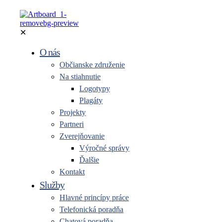
✕
O nás
Občianske združenie
Na stiahnutie
Logotypy
Plagáty
Projekty
Partneri
Zverejňovanie
Výročné správy
Ďalšie
Kontakt
Služby
Hlavné princípy práce
Telefonická poradňa
Chatová poradňa