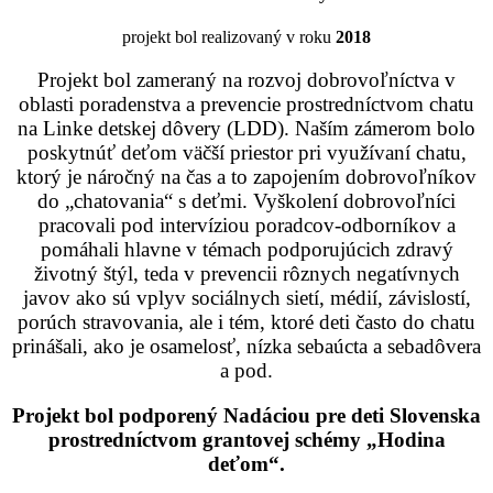
projekt bol realizovaný v roku
2018
Projekt bol zameraný na rozvoj dobrovoľníctva v
oblasti poradenstva a prevencie prostredníctvom chatu
na Linke detskej dôvery (LDD). Naším zámerom bolo
poskytnúť deťom väčší priestor pri využívaní chatu,
ktorý je náročný na čas a to zapojením dobrovoľníkov
do „chatovania“ s deťmi. Vyškolení dobrovoľníci
pracovali pod intervíziou poradcov-odborníkov a
pomáhali hlavne v témach podporujúcich zdravý
životný štýl, teda v prevencii rôznych negatívnych
javov ako sú vplyv sociálnych sietí, médií, závislostí,
porúch stravovania, ale i tém, ktoré deti často do chatu
prinášali, ako je osamelosť, nízka sebaúcta a sebadôvera
a pod.
Projekt bol podporený Nadáciou pre deti Slovenska
prostredníctvom grantovej schémy „Hodina
deťom“.