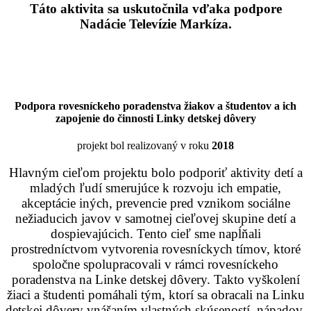
Táto aktivita sa uskutočnila vďaka podpore
Nadácie Televízie Markíza.
Podpora rovesníckeho poradenstva žiakov a študentov a ich
zapojenie do činnosti Linky detskej dôvery
projekt bol realizovaný v roku
2018
Hlavným cieľom projektu bolo podporiť aktivity detí a
mladých ľudí smerujúce k rozvoju ich empatie,
akceptácie iných, prevencie pred vznikom sociálne
nežiaducich javov v samotnej cieľovej skupine detí a
dospievajúcich. Tento cieľ sme napĺňali
prostredníctvom vytvorenia rovesníckych tímov, ktoré
spoločne spolupracovali v rámci rovesníckeho
poradenstva na Linke detskej dôvery. Takto vyškolení
žiaci a študenti pomáhali tým, ktorí sa obracali na Linku
detskej dôvery vnášaním vlastných skúseností, nápadov,