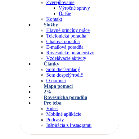
Zverejňovanie
Výročné správy
Ďalšie
Kontakt
Služby
Hlavné princípy práce
Telefonická poradňa
Chatová poradňa
E-mailová poradňa
Rovesnícke poradenstvo
Vzdelávacie aktivity
Články
Som dieťa/mladý
Som dospelý/rodič
O pomoci
Mapa pomoci
2%
Rovesnícka poradňa
Pre teba
Videá
Mobilné aplikácie
Podcasty
Inšpirácia z Instagramu