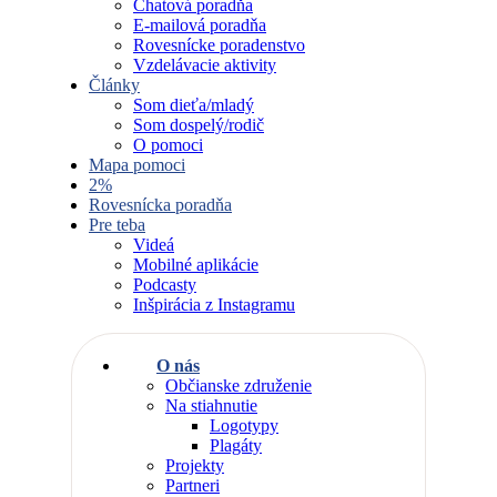
Chatová poradňa
E-mailová poradňa
Rovesnícke poradenstvo
Vzdelávacie aktivity
Články
Som dieťa/mladý
Som dospelý/rodič
O pomoci
Mapa pomoci
2%
Rovesnícka poradňa
Pre teba
Videá
Mobilné aplikácie
Podcasty
Inšpirácia z Instagramu
O nás
Občianske združenie
Na stiahnutie
Logotypy
Plagáty
Projekty
Partneri