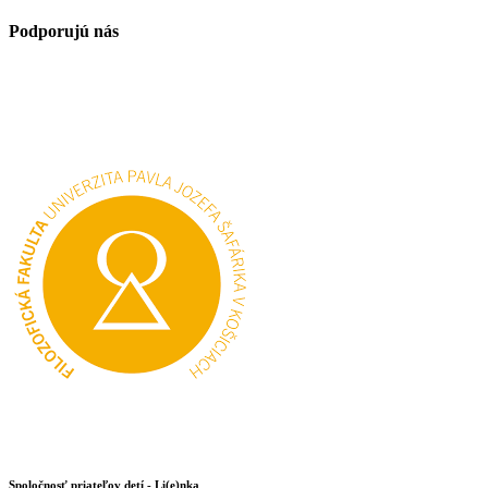
Podporujú nás
Spoločnosť priateľov detí - Li(e)nka