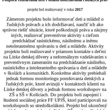
projekt bol realizovaný v roku
2017
Zámerom projektu bolo informovať deti a mládež o
ľudských právach a ich dodržiavaní, naučiť ich ako
správne riešiť situácie, ktoré poškodzujú práva a záujmy
iných, realizovať preventívne aktivity s cieľom
predchádzať rasistickému, násilnému a inému
netolerantnému správaniu u detí a mládeže. Aktivity
projektu boli realizované v priamom kontakte s deťmi
na Linke detskej dôvery a neformálnym vzdelávaním s
preventívnym zameraním na predchádzanie násilného,
rasistického a intolerantného správania u detí a mládeže
v školách a komunitách. Konkrétne aktivity prebiehali
jednak formou monitoringu porušovania detských a
ľudských práv, ktoré avizujú v kontaktoch klienti na
Linke detskej dôvery a jednak formou workshopov na
ZŠ a SŠ v Košiciach. Do projektu boli zapojení i
študenti sociálnej práce FF UPJŠ, ktorí participovali na
workshopoch so stredoškolákmi. Projekt bol ukončený