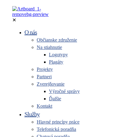
✕
O nás
Občianske združenie
Na stiahnutie
Logotypy
Plagáty
Projekty
Partneri
Zverejňovanie
Výročné správy
Ďalšie
Kontakt
Služby
Hlavné princípy práce
Telefonická poradňa
Chatová poradňa