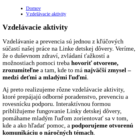
Domov
Vzdelávacie aktivity
Vzdelávacie aktivity
Vzdelávanie a prevencia sú jednou z kľúčových
súčastí našej práce na Linke detskej dôvery. Veríme,
že o duševnom zdraví, zvládaní ťažkostí a
možnostiach pomoci treba
hovoriť otvorene,
zrozumiteľne
a tam, kde to má
najväčší zmysel –
medzi deťmi a mladými ľuďmi
.
Aj preto realizujeme rôzne vzdelávacie aktivity,
ktoré prepájajú odborné poradenstvo, prevenciu a
rovesnícku podporu. Interaktívnou formou
približujeme fungovanie Linky detskej dôvery,
pomáhame mladým ľuďom zorientovať sa v tom,
kde a ako hľadať pomoc, a
podporujeme otvorenú
komunikáciu o náročných témach
.