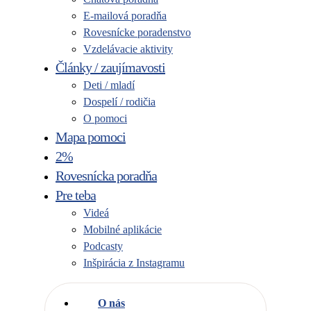
E-mailová poradňa
Rovesnícke poradenstvo
Vzdelávacie aktivity
Články / zaujímavosti
Deti / mladí
Dospelí / rodičia
O pomoci
Mapa pomoci
2%
Rovesnícka poradňa
Pre teba
Videá
Mobilné aplikácie
Podcasty
Inšpirácia z Instagramu
O nás