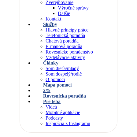
Zverejňovanie
Výročné správy
Ďalšie
Kontakt
Služby
Hlavné princípy práce
Telefonická poradňa
Chatová poradňa
E-mailová poradňa
Rovesnícke poradenstvo
Vzdelávacie aktivity
Články
Som dieťa/mladý
Som dospelý/rodič
O pomoci
Mapa pomoci
2%
Rovesnícka poradňa
Pre teba
Videá
Mobilné aplikácie
Podcasty
Inšpirácia z Instagramu