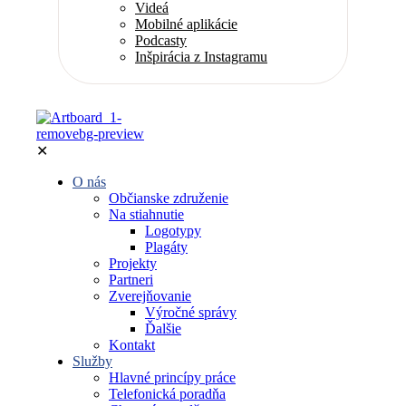
Videá
Mobilné aplikácie
Podcasty
Inšpirácia z Instagramu
✕
O nás
Občianske združenie
Na stiahnutie
Logotypy
Plagáty
Projekty
Partneri
Zverejňovanie
Výročné správy
Ďalšie
Kontakt
Služby
Hlavné princípy práce
Telefonická poradňa