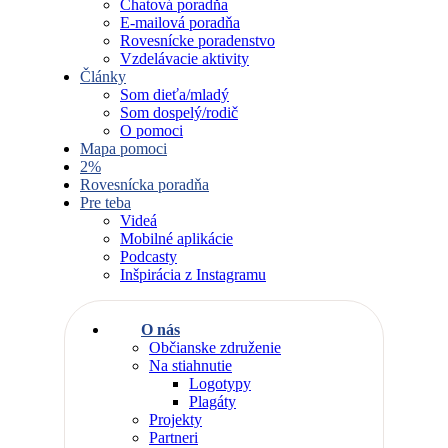
Chatová poradňa
E-mailová poradňa
Rovesnícke poradenstvo
Vzdelávacie aktivity
Články
Som dieťa/mladý
Som dospelý/rodič
O pomoci
Mapa pomoci
2%
Rovesnícka poradňa
Pre teba
Videá
Mobilné aplikácie
Podcasty
Inšpirácia z Instagramu
O nás
Občianske združenie
Na stiahnutie
Logotypy
Plagáty
Projekty
Partneri