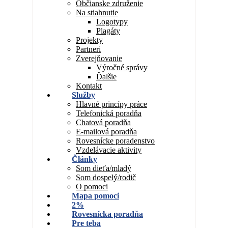
Občianske združenie
Na stiahnutie
Logotypy
Plagáty
Projekty
Partneri
Zverejňovanie
Výročné správy
Ďalšie
Kontakt
Služby
Hlavné princípy práce
Telefonická poradňa
Chatová poradňa
E-mailová poradňa
Rovesnícke poradenstvo
Vzdelávacie aktivity
Články
Som dieťa/mladý
Som dospelý/rodič
O pomoci
Mapa pomoci
2%
Rovesnícka poradňa
Pre teba