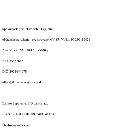
Spoločnosť priateľov detí - Li(e)nka
občianske združenie - registrované MV SR: VVS/1-900/90-18429
Zvoničná 202/18, 044 13 Valaliky
IČO: 35537663
DIČ: 2021644878
office@linkadetskejdovery.sk
Bankové spojenie: FIO banka, a.s.
IBAN: SK46833000000­02401541173
Užitočné odkazy