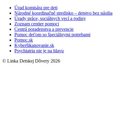
Úrad komisára pre deti
Národné koordinačné stredisko – detstvo bez násilia
Úrady práce, sociálnych vecí a rodiny
Zoznam centier pomoci
Centrá poradenstva a prevencie
Pomoc deťom so špeciálnymi potrebami
Pomoc.sk
Kyberšikanovanie.sk
Psychiatria nie je na hlavu
© Linka Detskej Dôvery 2026