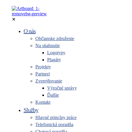
✕
O nás
Občianske združenie
Na stiahnutie
Logotypy
Plagáty
Projekty
Partneri
Zverejňovanie
Výročné správy
Ďalšie
Kontakt
Služby
Hlavné princípy práce
Telefonická poradňa
Chatová poradňa