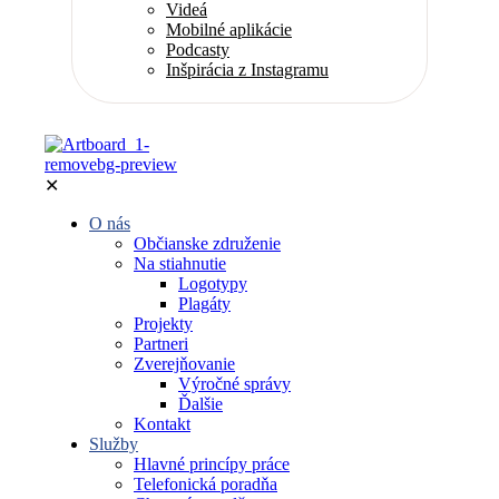
Videá
Mobilné aplikácie
Podcasty
Inšpirácia z Instagramu
✕
O nás
Občianske združenie
Na stiahnutie
Logotypy
Plagáty
Projekty
Partneri
Zverejňovanie
Výročné správy
Ďalšie
Kontakt
Služby
Hlavné princípy práce
Telefonická poradňa