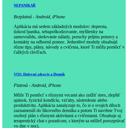
NEPANIKAŘ
Bezplatná - Android, iPhone
Aplikácia má sedem základných modulov: depresia,
úzkosť/panika, sebapoškodzovanie, myšlienky na
samovraždu, sledovanie nálady, poruchy príjmu potravy a
kontakty na odbornú pomoc. Jednotlivé moduly obsahujú
rôzne tipy, plány, návody a cvičenia, ktoré Ti môžu pomôcť v
ťažkých chvíľach.
VOS: Duševné zdravie a Denník
Platená - Android, iPhone
Môže Ti pomôcť s rôznymi vecami ako znížiť stres, zlepšiť
spánok, fyzickú kondíciu, vzťahy, sústredenie alebo
produktivitu. Aplikácia zanalyzuje to, čo si o svojich dňoch
zaznamenáš do šikovného denníka a potom Ti navrhne Tvoj
osobný plán s rôznymi aktivitami a cvičeniami. Obsahuje aj
terapeutický chat s poradcom, s ktorým sa môžeš porozprávať
vo dne v noci.