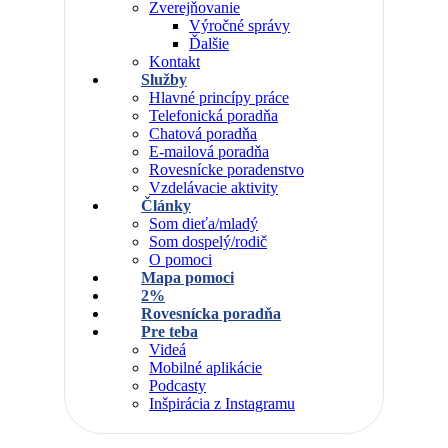
Zverejňovanie
Výročné správy
Ďalšie
Kontakt
Služby
Hlavné princípy práce
Telefonická poradňa
Chatová poradňa
E-mailová poradňa
Rovesnícke poradenstvo
Vzdelávacie aktivity
Články
Som dieťa/mladý
Som dospelý/rodič
O pomoci
Mapa pomoci
2%
Rovesnícka poradňa
Pre teba
Videá
Mobilné aplikácie
Podcasty
Inšpirácia z Instagramu