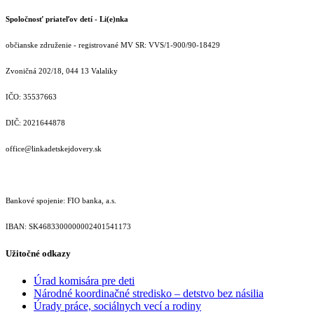
Spoločnosť priateľov detí - Li(e)nka
občianske združenie - registrované MV SR: VVS/1-900/90-18429
Zvoničná 202/18, 044 13 Valaliky
IČO: 35537663
DIČ: 2021644878
office@linkadetskejdovery.sk
Bankové spojenie: FIO banka, a.s.
IBAN: SK46833000000­02401541173
Užitočné odkazy
Úrad komisára pre deti
Národné koordinačné stredisko – detstvo bez násilia
Úrady práce, sociálnych vecí a rodiny