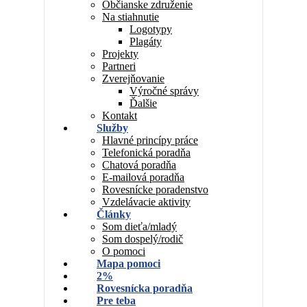
Občianske združenie
Na stiahnutie
Logotypy
Plagáty
Projekty
Partneri
Zverejňovanie
Výročné správy
Ďalšie
Kontakt
Služby
Hlavné princípy práce
Telefonická poradňa
Chatová poradňa
E-mailová poradňa
Rovesnícke poradenstvo
Vzdelávacie aktivity
Články
Som dieťa/mladý
Som dospelý/rodič
O pomoci
Mapa pomoci
2%
Rovesnícka poradňa
Pre teba