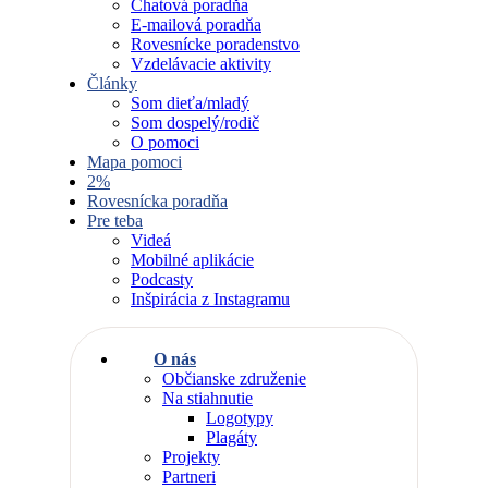
Chatová poradňa
E-mailová poradňa
Rovesnícke poradenstvo
Vzdelávacie aktivity
Články
Som dieťa/mladý
Som dospelý/rodič
O pomoci
Mapa pomoci
2%
Rovesnícka poradňa
Pre teba
Videá
Mobilné aplikácie
Podcasty
Inšpirácia z Instagramu
O nás
Občianske združenie
Na stiahnutie
Logotypy
Plagáty
Projekty
Partneri