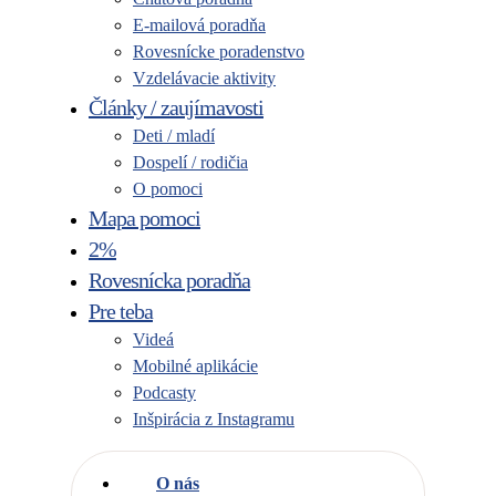
E-mailová poradňa
Rovesnícke poradenstvo
Vzdelávacie aktivity
Články / zaujímavosti
Deti / mladí
Dospelí / rodičia
O pomoci
Mapa pomoci
2%
Rovesnícka poradňa
Pre teba
Videá
Mobilné aplikácie
Podcasty
Inšpirácia z Instagramu
O nás