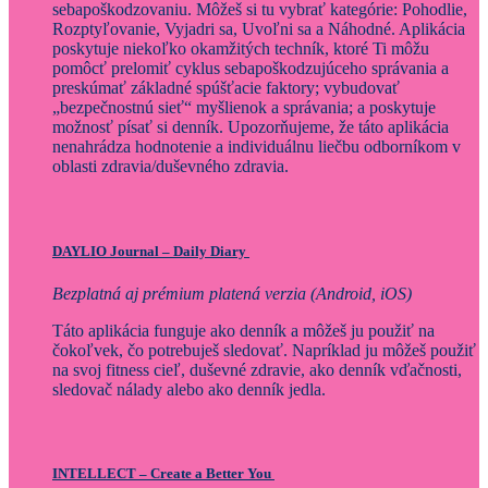
sebapoškodzovaniu. Môžeš si tu vybrať kategórie: Pohodlie,
Rozptyľovanie, Vyjadri sa, Uvoľni sa a Náhodné. Aplikácia
poskytuje niekoľko okamžitých techník, ktoré Ti môžu
pomôcť prelomiť cyklus sebapoškodzujúceho správania a
preskúmať základné spúšťacie faktory; vybudovať
„bezpečnostnú sieť“ myšlienok a správania; a poskytuje
možnosť písať si denník. Upozorňujeme, že táto aplikácia
nenahrádza hodnotenie a individuálnu liečbu odborníkom v
oblasti zdravia/duševného zdravia.
DAYLIO
Journal – Daily Diary
Bezplatná aj prémium platená verzia (Android, iOS)
Táto aplikácia funguje ako denník a môžeš ju použiť na
čokoľvek, čo potrebuješ sledovať. Napríklad ju môžeš použiť
na svoj fitness cieľ, duševné zdravie, ako denník vďačnosti,
sledovač nálady alebo ako denník jedla.
INTELLECT – Create a Better You