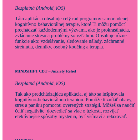
Bezplatná
(
Android, iOS)
Táto aplikácia obsahuje celý rad programov samoriadenej
kognitívno-behaviorálnej terapie, ktoré Ti môžu pomôcť
prechádzať každodennými výzvami, ako je prokrastinácia,
zvládanie stresu a problémy so vzťahmi. Obsahuje rôzne
funkcie ako: vzdelávanie, sledovanie nálady, záchranné
stretnutia, denníky, osobný koučing a terapia.
MINDSHIFT
CBT – Anxiety Relief
Bezplatná (Android, iOS)
Tak ako predchádzajúca aplikácia, aj táto sa inšpirovala
kognitívno-behaviorálnou terapiou. Pomôže ti znížiť obavy,
stres a paniku pomocou overených stratégií. Môžeš sa naučiť
čeliť negativite, dozvedieť sa viac o úzkosti, rozvíjať
efektívnejšie spôsoby myslenia, byť všímaví a relaxovať.