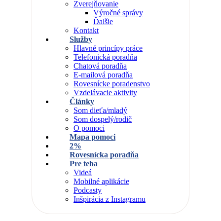
Zverejňovanie
Výročné správy
Ďalšie
Kontakt
Služby
Hlavné princípy práce
Telefonická poradňa
Chatová poradňa
E-mailová poradňa
Rovesnícke poradenstvo
Vzdelávacie aktivity
Články
Som dieťa/mladý
Som dospelý/rodič
O pomoci
Mapa pomoci
2%
Rovesnícka poradňa
Pre teba
Videá
Mobilné aplikácie
Podcasty
Inšpirácia z Instagramu