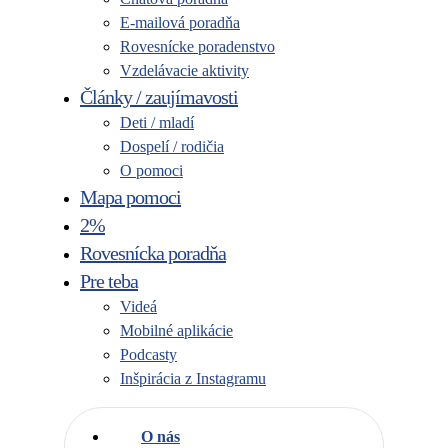
E-mailová poradňa
Rovesnícke poradenstvo
Vzdelávacie aktivity
Články / zaujímavosti
Deti / mladí
Dospelí / rodičia
O pomoci
Mapa pomoci
2%
Rovesnícka poradňa
Pre teba
Videá
Mobilné aplikácie
Podcasty
Inšpirácia z Instagramu
O nás