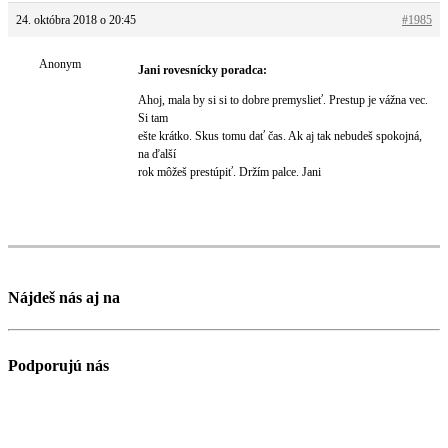
24. októbra 2018 o 20:45
#1985
Anonym
Jani rovesnícky poradca:
Ahoj, mala by si si to dobre premyslieť. Prestup je vážna vec.
Si tam
ešte krátko. Skus tomu dať čas. Ak aj tak nebudeš spokojná,
na ďalší
rok môžeš prestúpiť. Držím palce. Jani
Nájdeš nás aj na
Podporujú nás