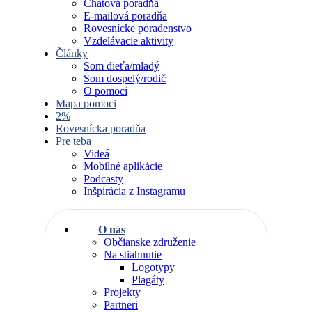
Chatová poradňa
E-mailová poradňa
Rovesnícke poradenstvo
Vzdelávacie aktivity
Články
Som dieťa/mladý
Som dospelý/rodič
O pomoci
Mapa pomoci
2%
Rovesnícka poradňa
Pre teba
Videá
Mobilné aplikácie
Podcasty
Inšpirácia z Instagramu
O nás
Občianske združenie
Na stiahnutie
Logotypy
Plagáty
Projekty
Partneri