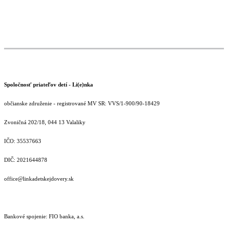
Spoločnosť priateľov detí - Li(e)nka
občianske združenie - registrované MV SR: VVS/1-900/90-18429
Zvoničná 202/18, 044 13 Valaliky
IČO: 35537663
DIČ: 2021644878
office@linkadetskejdovery.sk
Bankové spojenie: FIO banka, a.s.