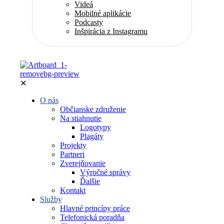
Videá
Mobilné aplikácie
Podcasty
Inšpirácia z Instagramu
✕
O nás
Občianske združenie
Na stiahnutie
Logotypy
Plagáty
Projekty
Partneri
Zverejňovanie
Výročné správy
Ďalšie
Kontakt
Služby
Hlavné princípy práce
Telefonická poradňa