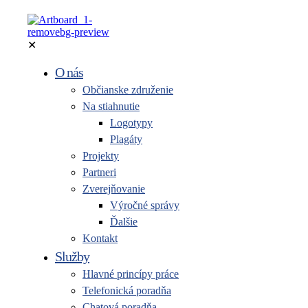
✕
O nás
Občianske združenie
Na stiahnutie
Logotypy
Plagáty
Projekty
Partneri
Zverejňovanie
Výročné správy
Ďalšie
Kontakt
Služby
Hlavné princípy práce
Telefonická poradňa
Chatová poradňa