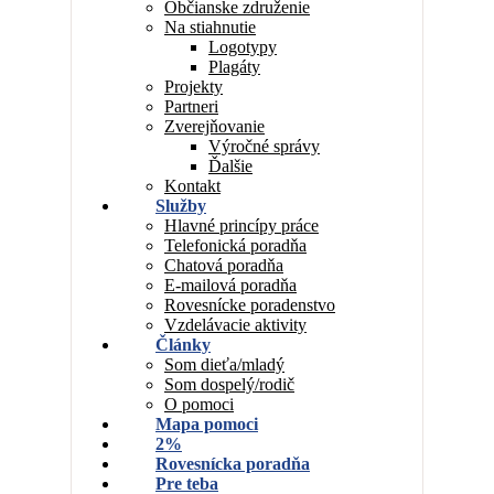
Občianske združenie
Na stiahnutie
Logotypy
Plagáty
Projekty
Partneri
Zverejňovanie
Výročné správy
Ďalšie
Kontakt
Služby
Hlavné princípy práce
Telefonická poradňa
Chatová poradňa
E-mailová poradňa
Rovesnícke poradenstvo
Vzdelávacie aktivity
Články
Som dieťa/mladý
Som dospelý/rodič
O pomoci
Mapa pomoci
2%
Rovesnícka poradňa
Pre teba