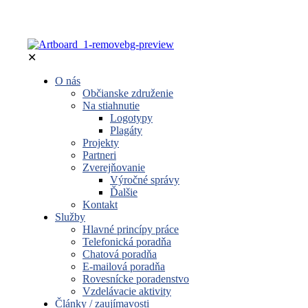
✕
O nás
Občianske združenie
Na stiahnutie
Logotypy
Plagáty
Projekty
Partneri
Zverejňovanie
Výročné správy
Ďalšie
Kontakt
Služby
Hlavné princípy práce
Telefonická poradňa
Chatová poradňa
E-mailová poradňa
Rovesnícke poradenstvo
Vzdelávacie aktivity
Články / zaujímavosti