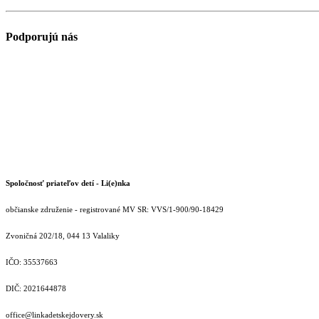
Podporujú nás
Spoločnosť priateľov detí - Li(e)nka
občianske združenie - registrované MV SR: VVS/1-900/90-18429
Zvoničná 202/18, 044 13 Valaliky
IČO: 35537663
DIČ: 2021644878
office@linkadetskejdovery.sk