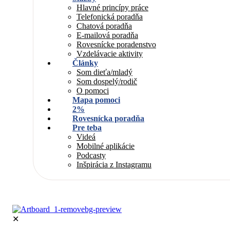
Hlavné princípy práce
Telefonická poradňa
Chatová poradňa
E-mailová poradňa
Rovesnícke poradenstvo
Vzdelávacie aktivity
Články
Som dieťa/mladý
Som dospelý/rodič
O pomoci
Mapa pomoci
2%
Rovesnícka poradňa
Pre teba
Videá
Mobilné aplikácie
Podcasty
Inšpirácia z Instagramu
✕