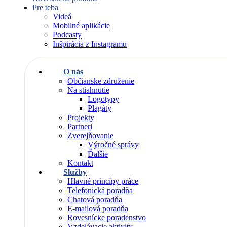
Pre teba
Videá
Mobilné aplikácie
Podcasty
Inšpirácia z Instagramu
O nás
Občianske združenie
Na stiahnutie
Logotypy
Plagáty
Projekty
Partneri
Zverejňovanie
Výročné správy
Ďalšie
Kontakt
Služby
Hlavné princípy práce
Telefonická poradňa
Chatová poradňa
E-mailová poradňa
Rovesnícke poradenstvo
Vzdelávacie aktivity