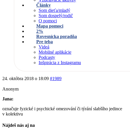
Články
Som dieťa/mladý
Som dospelý/rodič
O pomoci
Mapa pomoci
2%
Rovesnícka poradňa
Pre teba
Videá
Mobilné aplikácie
Podcasty
Inšpirácia z Instagramu
24. októbra 2018 o 18:09
#1989
Anonym
Jana:
označuje fyzické i psychické omezování či týrání slabšího jedince
v kolektivu
Nájdeš nás aj na