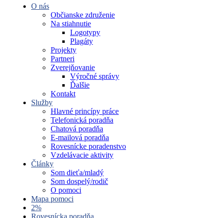
O nás
Občianske združenie
Na stiahnutie
Logotypy
Plagáty
Projekty
Partneri
Zverejňovanie
Výročné správy
Ďalšie
Kontakt
Služby
Hlavné princípy práce
Telefonická poradňa
Chatová poradňa
E-mailová poradňa
Rovesnícke poradenstvo
Vzdelávacie aktivity
Články
Som dieťa/mladý
Som dospelý/rodič
O pomoci
Mapa pomoci
2%
Rovesnícka poradňa