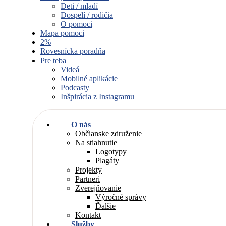
Deti / mladí
Dospelí / rodičia
O pomoci
Mapa pomoci
2%
Rovesnícka poradňa
Pre teba
Videá
Mobilné aplikácie
Podcasty
Inšpirácia z Instagramu
O nás
Občianske združenie
Na stiahnutie
Logotypy
Plagáty
Projekty
Partneri
Zverejňovanie
Výročné správy
Ďalšie
Kontakt
Služby