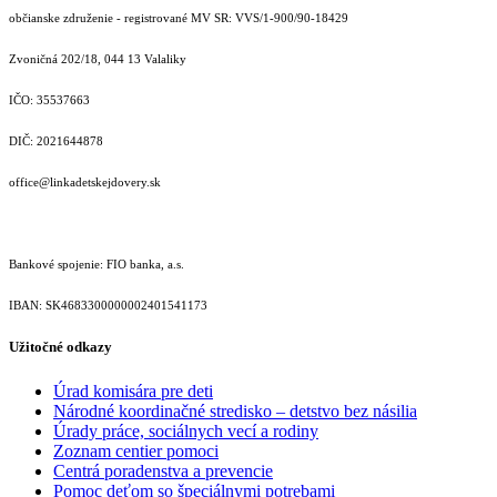
občianske združenie - registrované MV SR: VVS/1-900/90-18429
Zvoničná 202/18, 044 13 Valaliky
IČO: 35537663
DIČ: 2021644878
office@linkadetskejdovery.sk
Bankové spojenie: FIO banka, a.s.
IBAN: SK46833000000­02401541173
Užitočné odkazy
Úrad komisára pre deti
Národné koordinačné stredisko – detstvo bez násilia
Úrady práce, sociálnych vecí a rodiny
Zoznam centier pomoci
Centrá poradenstva a prevencie
Pomoc deťom so špeciálnymi potrebami