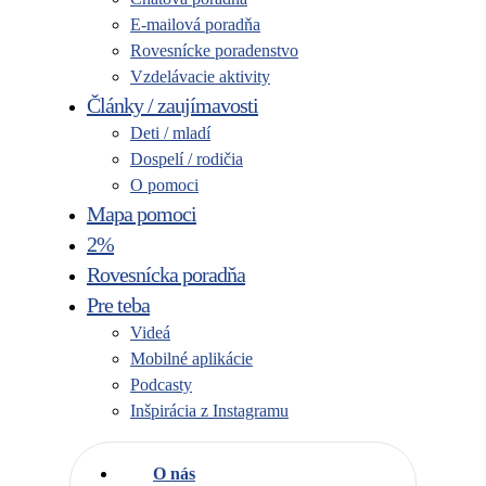
E-mailová poradňa
Rovesnícke poradenstvo
Vzdelávacie aktivity
Články / zaujímavosti
Deti / mladí
Dospelí / rodičia
O pomoci
Mapa pomoci
2%
Rovesnícka poradňa
Pre teba
Videá
Mobilné aplikácie
Podcasty
Inšpirácia z Instagramu
O nás