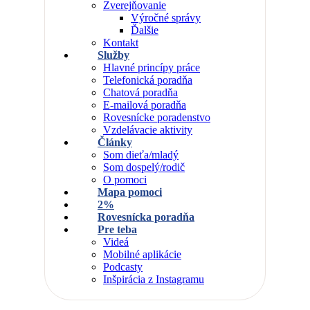
Zverejňovanie
Výročné správy
Ďalšie
Kontakt
Služby
Hlavné princípy práce
Telefonická poradňa
Chatová poradňa
E-mailová poradňa
Rovesnícke poradenstvo
Vzdelávacie aktivity
Články
Som dieťa/mladý
Som dospelý/rodič
O pomoci
Mapa pomoci
2%
Rovesnícka poradňa
Pre teba
Videá
Mobilné aplikácie
Podcasty
Inšpirácia z Instagramu