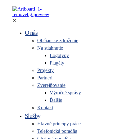
✕
O nás
Občianske združenie
Na stiahnutie
Logotypy
Plagáty
Projekty
Partneri
Zverejňovanie
Výročné správy
Ďalšie
Kontakt
Služby
Hlavné princípy práce
Telefonická poradňa
Chatová poradňa