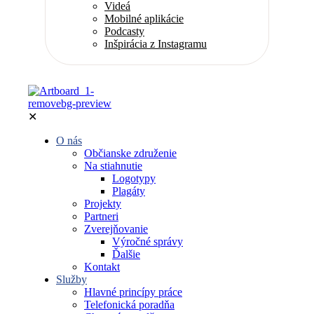
Videá
Mobilné aplikácie
Podcasty
Inšpirácia z Instagramu
✕
O nás
Občianske združenie
Na stiahnutie
Logotypy
Plagáty
Projekty
Partneri
Zverejňovanie
Výročné správy
Ďalšie
Kontakt
Služby
Hlavné princípy práce
Telefonická poradňa