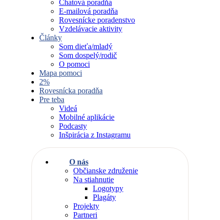
Chatová poradňa
E-mailová poradňa
Rovesnícke poradenstvo
Vzdelávacie aktivity
Články
Som dieťa/mladý
Som dospelý/rodič
O pomoci
Mapa pomoci
2%
Rovesnícka poradňa
Pre teba
Videá
Mobilné aplikácie
Podcasty
Inšpirácia z Instagramu
O nás
Občianske združenie
Na stiahnutie
Logotypy
Plagáty
Projekty
Partneri