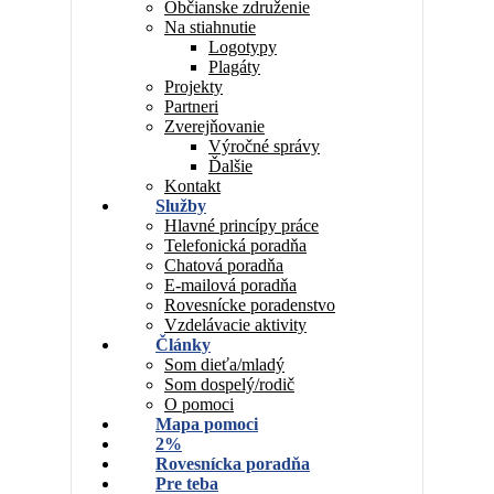
Občianske združenie
Na stiahnutie
Logotypy
Plagáty
Projekty
Partneri
Zverejňovanie
Výročné správy
Ďalšie
Kontakt
Služby
Hlavné princípy práce
Telefonická poradňa
Chatová poradňa
E-mailová poradňa
Rovesnícke poradenstvo
Vzdelávacie aktivity
Články
Som dieťa/mladý
Som dospelý/rodič
O pomoci
Mapa pomoci
2%
Rovesnícka poradňa
Pre teba