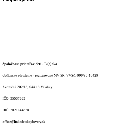
Spoločnosť priateľov detí - Li(e)nka
občianske združenie - registrované MV SR: VVS/1-900/90-18429
Zvoničná 202/18, 044 13 Valaliky
IČO: 35537663
DIČ: 2021644878
office@linkadetskejdovery.sk