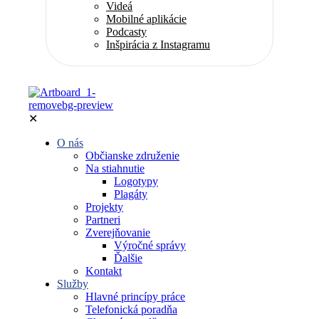
Videá
Mobilné aplikácie
Podcasty
Inšpirácia z Instagramu
✕
O nás
Občianske združenie
Na stiahnutie
Logotypy
Plagáty
Projekty
Partneri
Zverejňovanie
Výročné správy
Ďalšie
Kontakt
Služby
Hlavné princípy práce
Telefonická poradňa