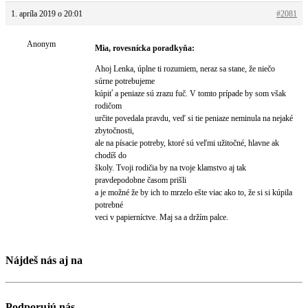
1. apríla 2019 o 20:01
#2081
Anonym
Mia, rovesnícka poradkyňa:
Ahoj Lenka, úplne ti rozumiem, neraz sa stane, že niečo
súrne potrebujeme
kúpiť a peniaze sú zrazu fuč. V tomto prípade by som však
rodičom
určite povedala pravdu, veď si tie peniaze neminula na nejaké
zbytočnosti,
ale na písacie potreby, ktoré sú veľmi užitočné, hlavne ak
chodíš do
školy. Tvoji rodičia by na tvoje klamstvo aj tak
pravdepodobne časom prišli
a je možné že by ich to mrzelo ešte viac ako to, že si si kúpila
potrebné
veci v papierníctve. Maj sa a držím palce.
Nájdeš nás aj na
Podporujú nás