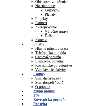
Občianske združenie
Na stiahnutie
Logotypy
Plagáty
Projekty
Partneri
Zverejňovanie
Výročné správy
Ďalšie
Kontakt
Služby
Hlavné princípy práce
Telefonická poradňa
Chatová poradňa
E-mailová poradňa
Rovesnícke poradenstvo
Vzdelávacie aktivity
Články
Som dieťa/mladý
Som dospelý/rodič
O pomoci
Mapa pomoci
2%
Rovesnícka poradňa
Pre teba