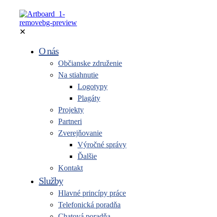
✕
O nás
Občianske združenie
Na stiahnutie
Logotypy
Plagáty
Projekty
Partneri
Zverejňovanie
Výročné správy
Ďalšie
Kontakt
Služby
Hlavné princípy práce
Telefonická poradňa
Chatová poradňa