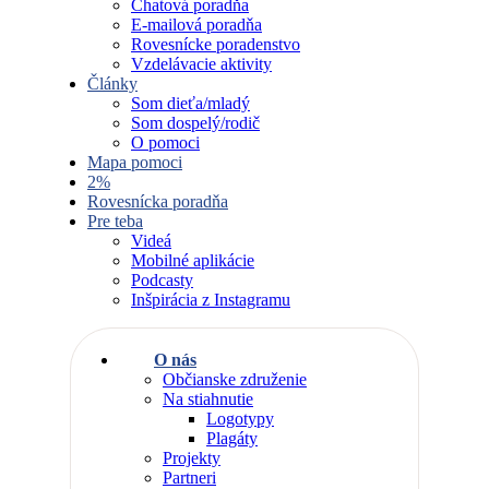
Chatová poradňa
E-mailová poradňa
Rovesnícke poradenstvo
Vzdelávacie aktivity
Články
Som dieťa/mladý
Som dospelý/rodič
O pomoci
Mapa pomoci
2%
Rovesnícka poradňa
Pre teba
Videá
Mobilné aplikácie
Podcasty
Inšpirácia z Instagramu
O nás
Občianske združenie
Na stiahnutie
Logotypy
Plagáty
Projekty
Partneri