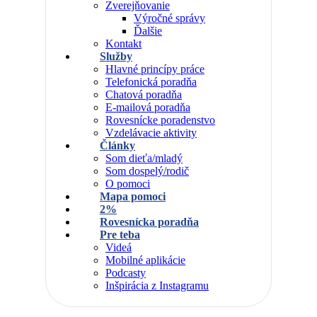
Zverejňovanie
Výročné správy
Ďalšie
Kontakt
Služby
Hlavné princípy práce
Telefonická poradňa
Chatová poradňa
E-mailová poradňa
Rovesnícke poradenstvo
Vzdelávacie aktivity
Články
Som dieťa/mladý
Som dospelý/rodič
O pomoci
Mapa pomoci
2%
Rovesnícka poradňa
Pre teba
Videá
Mobilné aplikácie
Podcasty
Inšpirácia z Instagramu