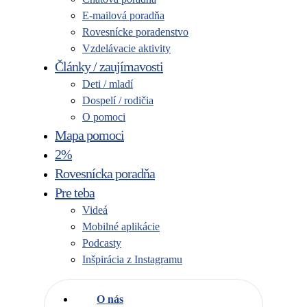
E-mailová poradňa
Rovesnícke poradenstvo
Vzdelávacie aktivity
Články / zaujímavosti
Deti / mladí
Dospelí / rodičia
O pomoci
Mapa pomoci
2%
Rovesnícka poradňa
Pre teba
Videá
Mobilné aplikácie
Podcasty
Inšpirácia z Instagramu
O nás