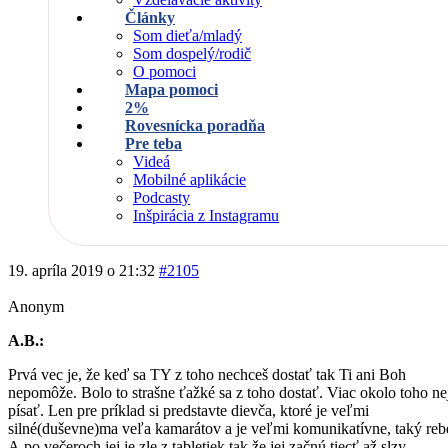
Články
Som dieťa/mladý
Som dospelý/rodič
O pomoci
Mapa pomoci
2%
Rovesnícka poradňa
Pre teba
Videá
Mobilné aplikácie
Podcasty
Inšpirácia z Instagramu
19. apríla 2019 o 21:32
#2105
Anonym
A.B.:
Prvá vec je, že keď sa TY z toho nechceš dostať tak Ti ani Boh
nepomôže. Bolo to strašne ťažké sa z toho dostať. Viac okolo toho n
písať. Len pre príklad si predstavte dievča, ktoré je veľmi
silné(duševne)ma veľa kamarátov a je veľmi komunikatívne, taký rebe
A po večeroch jej je zle z tabletiek tak že jej začnú tiecť až slzy,