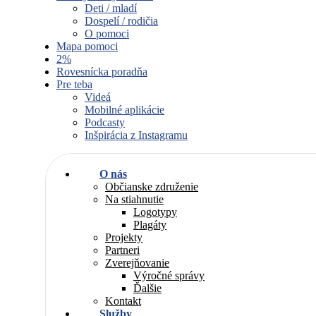
Deti / mladí
Dospelí / rodičia
O pomoci
Mapa pomoci
2%
Rovesnícka poradňa
Pre teba
Videá
Mobilné aplikácie
Podcasty
Inšpirácia z Instagramu
O nás
Občianske združenie
Na stiahnutie
Logotypy
Plagáty
Projekty
Partneri
Zverejňovanie
Výročné správy
Ďalšie
Kontakt
Služby