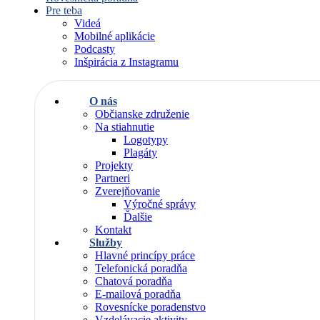
Pre teba
Videá
Mobilné aplikácie
Podcasty
Inšpirácia z Instagramu
O nás
Občianske združenie
Na stiahnutie
Logotypy
Plagáty
Projekty
Partneri
Zverejňovanie
Výročné správy
Ďalšie
Kontakt
Služby
Hlavné princípy práce
Telefonická poradňa
Chatová poradňa
E-mailová poradňa
Rovesnícke poradenstvo
Vzdelávacie aktivity