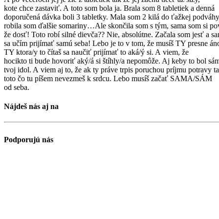
kote chce zastaviť. A toto som bola ja. Brala som 8 tabletiek a denná
doporučená dávka boli 3 tabletky. Mala som 2 kilá do ťažkej podváhy
robila som ďalšie somariny…Ale skončila som s tým, sama som si po
že dosť! Toto robí silné dievča?? Nie, absolútne. Začala som jesť a s
sa učím prijímať samú seba! Lebo je to v tom, že musíš TY presne án
TY ktora/y to čítaš sa naučiť prijímať to aká/ý si. A viem, že
hocikto ti bude hovoriť aký/á si štíhly/a nepomôže. Aj keby to bol sá
tvoj idol. A viem aj to, že ak ty práve trpis poruchou príjmu potravy ta
toto čo tu píšem nevezmeš k srdcu. Lebo musíš začať SAMA/SÁM
od seba.
Nájdeš nás aj na
Podporujú nás