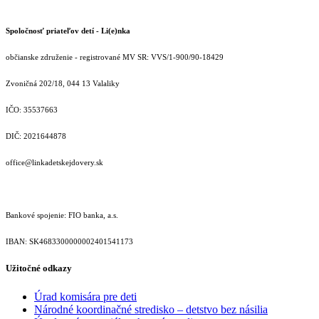
Spoločnosť priateľov detí - Li(e)nka
občianske združenie - registrované MV SR: VVS/1-900/90-18429
Zvoničná 202/18, 044 13 Valaliky
IČO: 35537663
DIČ: 2021644878
office@linkadetskejdovery.sk
Bankové spojenie: FIO banka, a.s.
IBAN: SK46833000000­02401541173
Užitočné odkazy
Úrad komisára pre deti
Národné koordinačné stredisko – detstvo bez násilia