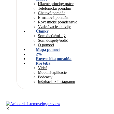
Hlavné princípy práce
Telefonická poradňa
Chatová poradňa
E-mailová poradňa
Rovesnícke poradenstvo
Vzdelávacie aktivity
Články
Som dieťa/mladý
Som dospelý/rodič
O pomoci
Mapa pomoci
2%
Rovesnícka poradňa
Pre teba
Videá
Mobilné aplikácie
Podcasty
Inšpirácia z Instagramu
✕