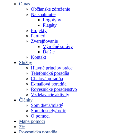
O nás
Občianske združenie
Na stiahnutie
Logotypy
Plagáty
Projekty
Partneri
Zverejňovanie
Výročné správy
Ďalšie
Kontakt
Služby
Hlavné princípy práce
Telefonická poradňa
Chatová poradňa
E-mailová poradňa
Rovesnícke poradenstvo
Vzdelávacie aktivity
Články
Som dieťa/mladý
Som dospelý/rodič
O pomoci
Mapa pomoci
2%
Rovesnícka poradňa