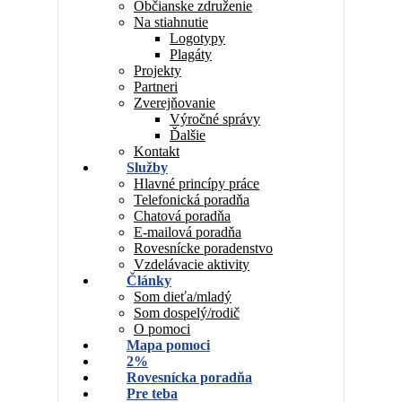
Občianske združenie
Na stiahnutie
Logotypy
Plagáty
Projekty
Partneri
Zverejňovanie
Výročné správy
Ďalšie
Kontakt
Služby
Hlavné princípy práce
Telefonická poradňa
Chatová poradňa
E-mailová poradňa
Rovesnícke poradenstvo
Vzdelávacie aktivity
Články
Som dieťa/mladý
Som dospelý/rodič
O pomoci
Mapa pomoci
2%
Rovesnícka poradňa
Pre teba