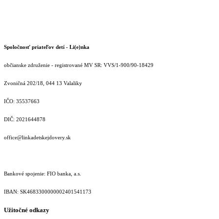
Spoločnosť priateľov detí - Li(e)nka
občianske združenie - registrované MV SR: VVS/1-900/90-18429
Zvoničná 202/18, 044 13 Valaliky
IČO: 35537663
DIČ: 2021644878
office@linkadetskejdovery.sk
Bankové spojenie: FIO banka, a.s.
IBAN: SK46833000000­02401541173
Užitočné odkazy