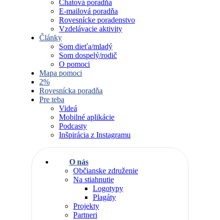
Chatová poradňa
E-mailová poradňa
Rovesnícke poradenstvo
Vzdelávacie aktivity
Články
Som dieťa/mladý
Som dospelý/rodič
O pomoci
Mapa pomoci
2%
Rovesnícka poradňa
Pre teba
Videá
Mobilné aplikácie
Podcasty
Inšpirácia z Instagramu
O nás
Občianske združenie
Na stiahnutie
Logotypy
Plagáty
Projekty
Partneri