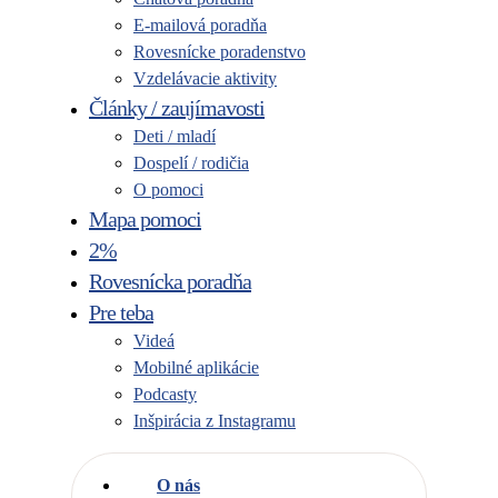
E-mailová poradňa
Rovesnícke poradenstvo
Vzdelávacie aktivity
Články / zaujímavosti
Deti / mladí
Dospelí / rodičia
O pomoci
Mapa pomoci
2%
Rovesnícka poradňa
Pre teba
Videá
Mobilné aplikácie
Podcasty
Inšpirácia z Instagramu
O nás