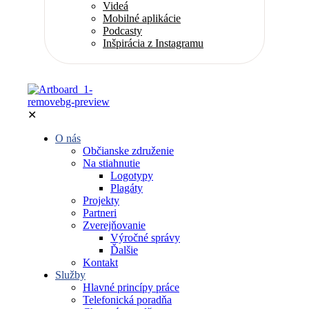
Videá
Mobilné aplikácie
Podcasty
Inšpirácia z Instagramu
✕
O nás
Občianske združenie
Na stiahnutie
Logotypy
Plagáty
Projekty
Partneri
Zverejňovanie
Výročné správy
Ďalšie
Kontakt
Služby
Hlavné princípy práce
Telefonická poradňa