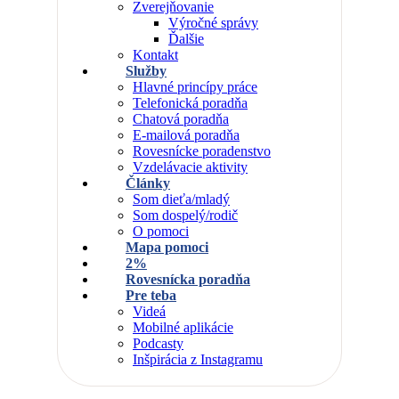
Zverejňovanie
Výročné správy
Ďalšie
Kontakt
Služby
Hlavné princípy práce
Telefonická poradňa
Chatová poradňa
E-mailová poradňa
Rovesnícke poradenstvo
Vzdelávacie aktivity
Články
Som dieťa/mladý
Som dospelý/rodič
O pomoci
Mapa pomoci
2%
Rovesnícka poradňa
Pre teba
Videá
Mobilné aplikácie
Podcasty
Inšpirácia z Instagramu