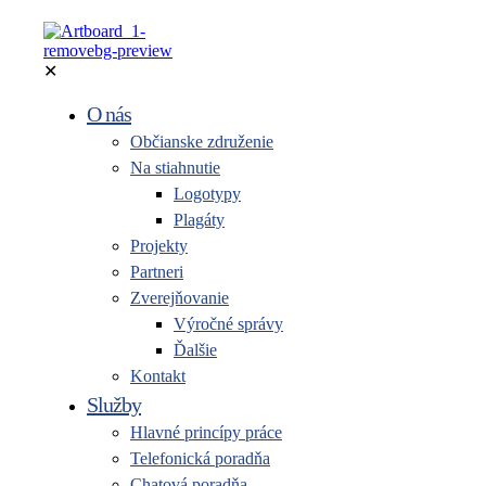
✕
O nás
Občianske združenie
Na stiahnutie
Logotypy
Plagáty
Projekty
Partneri
Zverejňovanie
Výročné správy
Ďalšie
Kontakt
Služby
Hlavné princípy práce
Telefonická poradňa
Chatová poradňa