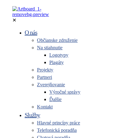
✕
O nás
Občianske združenie
Na stiahnutie
Logotypy
Plagáty
Projekty
Partneri
Zverejňovanie
Výročné správy
Ďalšie
Kontakt
Služby
Hlavné princípy práce
Telefonická poradňa
Chatová poradňa