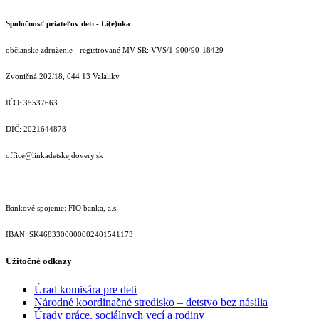
Spoločnosť priateľov detí - Li(e)nka
občianske združenie - registrované MV SR: VVS/1-900/90-18429
Zvoničná 202/18, 044 13 Valaliky
IČO: 35537663
DIČ: 2021644878
office@linkadetskejdovery.sk
Bankové spojenie: FIO banka, a.s.
IBAN: SK46833000000­02401541173
Užitočné odkazy
Úrad komisára pre deti
Národné koordinačné stredisko – detstvo bez násilia
Úrady práce, sociálnych vecí a rodiny