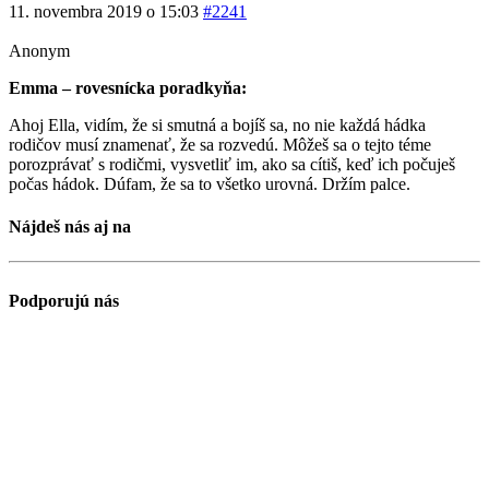
11. novembra 2019 o 15:03
#2241
Anonym
Emma – rovesnícka poradkyňa:
Ahoj Ella, vidím, že si smutná a bojíš sa, no nie každá hádka
rodičov musí znamenať, že sa rozvedú. Môžeš sa o tejto téme
porozprávať s rodičmi, vysvetliť im, ako sa cítiš, keď ich počuješ
počas hádok. Dúfam, že sa to všetko urovná. Držím palce.
Nájdeš nás aj na
Podporujú nás