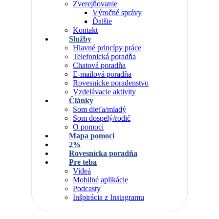
Zverejňovanie
Výročné správy
Ďalšie
Kontakt
Služby
Hlavné princípy práce
Telefonická poradňa
Chatová poradňa
E-mailová poradňa
Rovesnícke poradenstvo
Vzdelávacie aktivity
Články
Som dieťa/mladý
Som dospelý/rodič
O pomoci
Mapa pomoci
2%
Rovesnícka poradňa
Pre teba
Videá
Mobilné aplikácie
Podcasty
Inšpirácia z Instagramu