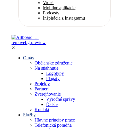
Videá
Mobilné aplikácie
Podcasty
Inšpirácia z Instagramu
✕
O nás
Občianske združenie
Na stiahnutie
Logotypy
Plagáty
Projekty
Partneri
Zverejňovanie
Výročné správy
Ďalšie
Kontakt
Služby
Hlavné princípy práce
Telefonická poradňa