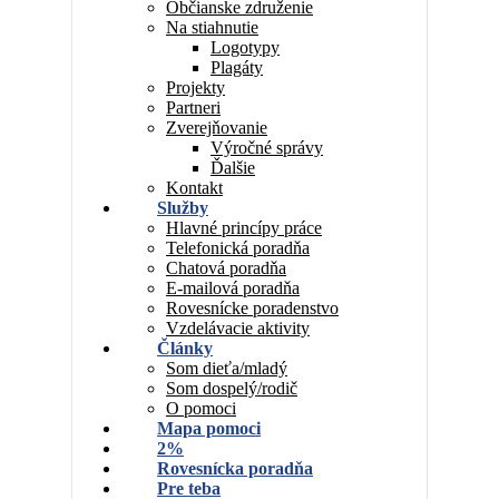
Občianske združenie
Na stiahnutie
Logotypy
Plagáty
Projekty
Partneri
Zverejňovanie
Výročné správy
Ďalšie
Kontakt
Služby
Hlavné princípy práce
Telefonická poradňa
Chatová poradňa
E-mailová poradňa
Rovesnícke poradenstvo
Vzdelávacie aktivity
Články
Som dieťa/mladý
Som dospelý/rodič
O pomoci
Mapa pomoci
2%
Rovesnícka poradňa
Pre teba