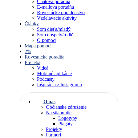
Chatová poradňa
E-mailová poradňa
Rovesnícke poradenstvo
Vzdelávacie aktivity
Články
Som dieťa/mladý
Som dospelý/rodič
O pomoci
Mapa pomoci
2%
Rovesnícka poradňa
Pre teba
Videá
Mobilné aplikácie
Podcasty
Inšpirácia z Instagramu
O nás
Občianske združenie
Na stiahnutie
Logotypy
Plagáty
Projekty
Partneri