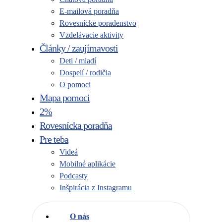
E-mailová poradňa
Rovesnícke poradenstvo
Vzdelávacie aktivity
Články / zaujímavosti
Deti / mladí
Dospelí / rodičia
O pomoci
Mapa pomoci
2%
Rovesnícka poradňa
Pre teba
Videá
Mobilné aplikácie
Podcasty
Inšpirácia z Instagramu
O nás