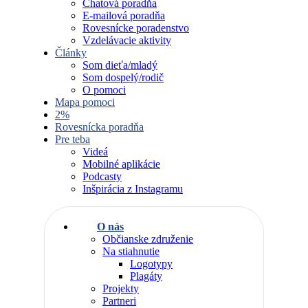
Chatová poradňa
E-mailová poradňa
Rovesnícke poradenstvo
Vzdelávacie aktivity
Články
Som dieťa/mladý
Som dospelý/rodič
O pomoci
Mapa pomoci
2%
Rovesnícka poradňa
Pre teba
Videá
Mobilné aplikácie
Podcasty
Inšpirácia z Instagramu
O nás
Občianske združenie
Na stiahnutie
Logotypy
Plagáty
Projekty
Partneri