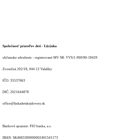
Spoločnosť priateľov detí - Li(e)nka
občianske združenie - registrované MV SR: VVS/1-900/90-18429
Zvoničná 202/18, 044 13 Valaliky
IČO: 35537663
DIČ: 2021644878
office@linkadetskejdovery.sk
Bankové spojenie: FIO banka, a.s.
IBAN: SK46833000000­02401541173