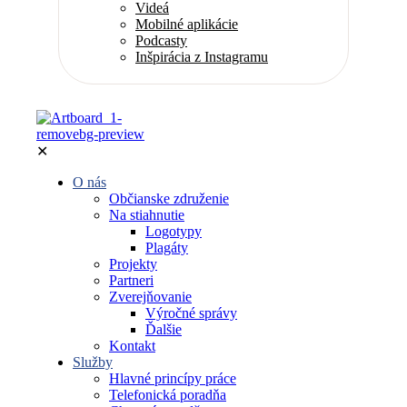
Videá
Mobilné aplikácie
Podcasty
Inšpirácia z Instagramu
✕
O nás
Občianske združenie
Na stiahnutie
Logotypy
Plagáty
Projekty
Partneri
Zverejňovanie
Výročné správy
Ďalšie
Kontakt
Služby
Hlavné princípy práce
Telefonická poradňa