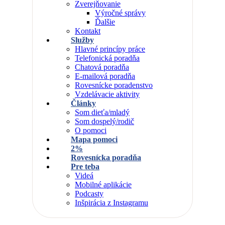
Zverejňovanie
Výročné správy
Ďalšie
Kontakt
Služby
Hlavné princípy práce
Telefonická poradňa
Chatová poradňa
E-mailová poradňa
Rovesnícke poradenstvo
Vzdelávacie aktivity
Články
Som dieťa/mladý
Som dospelý/rodič
O pomoci
Mapa pomoci
2%
Rovesnícka poradňa
Pre teba
Videá
Mobilné aplikácie
Podcasty
Inšpirácia z Instagramu