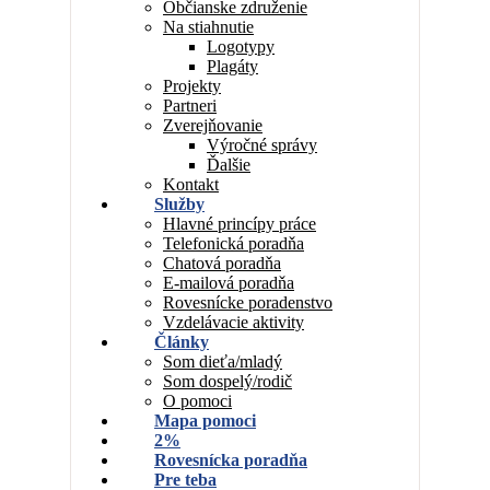
Občianske združenie
Na stiahnutie
Logotypy
Plagáty
Projekty
Partneri
Zverejňovanie
Výročné správy
Ďalšie
Kontakt
Služby
Hlavné princípy práce
Telefonická poradňa
Chatová poradňa
E-mailová poradňa
Rovesnícke poradenstvo
Vzdelávacie aktivity
Články
Som dieťa/mladý
Som dospelý/rodič
O pomoci
Mapa pomoci
2%
Rovesnícka poradňa
Pre teba