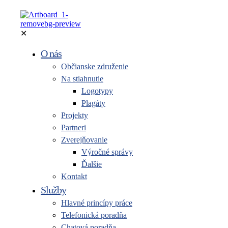
✕
O nás
Občianske združenie
Na stiahnutie
Logotypy
Plagáty
Projekty
Partneri
Zverejňovanie
Výročné správy
Ďalšie
Kontakt
Služby
Hlavné princípy práce
Telefonická poradňa
Chatová poradňa