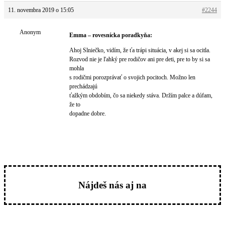
11. novembra 2019 o 15:05
#2244
Anonym
Emma – rovesnícka poradkyňa:
Ahoj Slniečko, vidím, že ťa trápi situácia, v akej si sa ocitla.
Rozvod nie je ľahký pre rodičov ani pre deti, pre to by si sa
mohla
s rodičmi porozprávať o svojich pocitoch. Možno len
prechádzajú
ťažkým obdobím, čo sa niekedy stáva. Držím palce a dúfam,
že to
dopadne dobre.
Nájdeš nás aj na