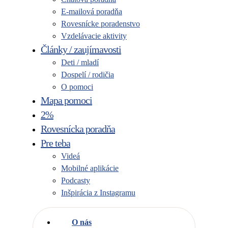
E-mailová poradňa
Rovesnícke poradenstvo
Vzdelávacie aktivity
Články / zaujímavosti
Deti / mladí
Dospelí / rodičia
O pomoci
Mapa pomoci
2%
Rovesnícka poradňa
Pre teba
Videá
Mobilné aplikácie
Podcasty
Inšpirácia z Instagramu
O nás