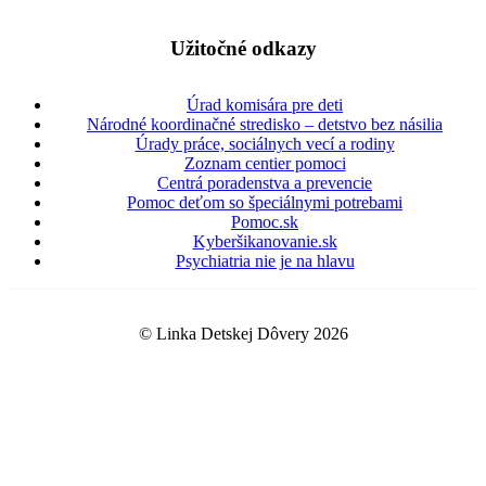
Užitočné odkazy
Úrad komisára pre deti
Národné koordinačné stredisko – detstvo bez násilia
Úrady práce, sociálnych vecí a rodiny
Zoznam centier pomoci
Centrá poradenstva a prevencie
Pomoc deťom so špeciálnymi potrebami
Pomoc.sk
Kyberšikanovanie.sk
Psychiatria nie je na hlavu
© Linka Detskej Dôvery 2026