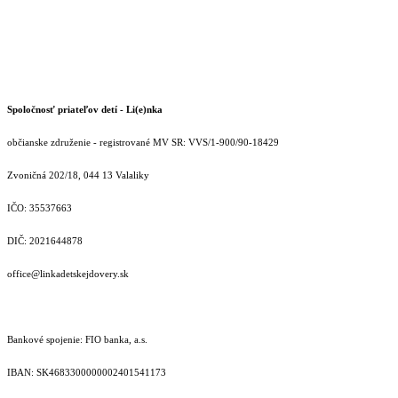
Spoločnosť priateľov detí - Li(e)nka
občianske združenie - registrované MV SR: VVS/1-900/90-18429
Zvoničná 202/18, 044 13 Valaliky
IČO: 35537663
DIČ: 2021644878
office@linkadetskejdovery.sk
Bankové spojenie: FIO banka, a.s.
IBAN: SK46833000000­02401541173