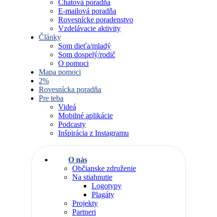
Chatová poradňa
E-mailová poradňa
Rovesnícke poradenstvo
Vzdelávacie aktivity
Články
Som dieťa/mladý
Som dospelý/rodič
O pomoci
Mapa pomoci
2%
Rovesnícka poradňa
Pre teba
Videá
Mobilné aplikácie
Podcasty
Inšpirácia z Instagramu
O nás
Občianske združenie
Na stiahnutie
Logotypy
Plagáty
Projekty
Partneri