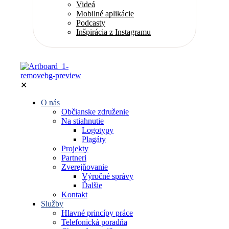
Videá
Mobilné aplikácie
Podcasty
Inšpirácia z Instagramu
✕
O nás
Občianske združenie
Na stiahnutie
Logotypy
Plagáty
Projekty
Partneri
Zverejňovanie
Výročné správy
Ďalšie
Kontakt
Služby
Hlavné princípy práce
Telefonická poradňa