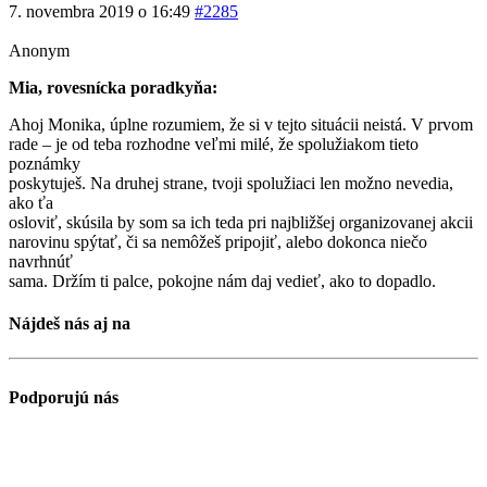
7. novembra 2019 o 16:49
#2285
Anonym
Mia, rovesnícka poradkyňa:
Ahoj Monika, úplne rozumiem, že si v tejto situácii neistá. V prvom
rade – je od teba rozhodne veľmi milé, že spolužiakom tieto
poznámky
poskytuješ. Na druhej strane, tvoji spolužiaci len možno nevedia,
ako ťa
osloviť, skúsila by som sa ich teda pri najbližšej organizovanej akcii
narovinu spýtať, či sa nemôžeš pripojiť, alebo dokonca niečo
navrhnúť
sama. Držím ti palce, pokojne nám daj vedieť, ako to dopadlo.
Nájdeš nás aj na
Podporujú nás