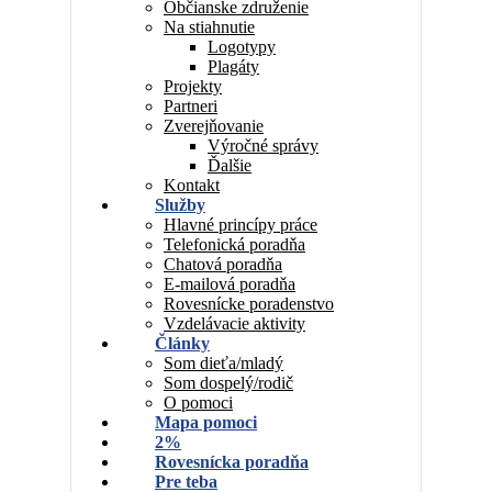
Občianske združenie
Na stiahnutie
Logotypy
Plagáty
Projekty
Partneri
Zverejňovanie
Výročné správy
Ďalšie
Kontakt
Služby
Hlavné princípy práce
Telefonická poradňa
Chatová poradňa
E-mailová poradňa
Rovesnícke poradenstvo
Vzdelávacie aktivity
Články
Som dieťa/mladý
Som dospelý/rodič
O pomoci
Mapa pomoci
2%
Rovesnícka poradňa
Pre teba