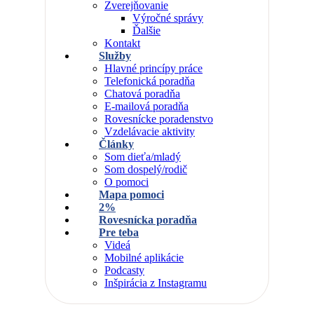
Zverejňovanie
Výročné správy
Ďalšie
Kontakt
Služby
Hlavné princípy práce
Telefonická poradňa
Chatová poradňa
E-mailová poradňa
Rovesnícke poradenstvo
Vzdelávacie aktivity
Články
Som dieťa/mladý
Som dospelý/rodič
O pomoci
Mapa pomoci
2%
Rovesnícka poradňa
Pre teba
Videá
Mobilné aplikácie
Podcasty
Inšpirácia z Instagramu