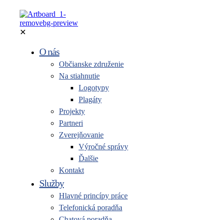
✕
O nás
Občianske združenie
Na stiahnutie
Logotypy
Plagáty
Projekty
Partneri
Zverejňovanie
Výročné správy
Ďalšie
Kontakt
Služby
Hlavné princípy práce
Telefonická poradňa
Chatová poradňa