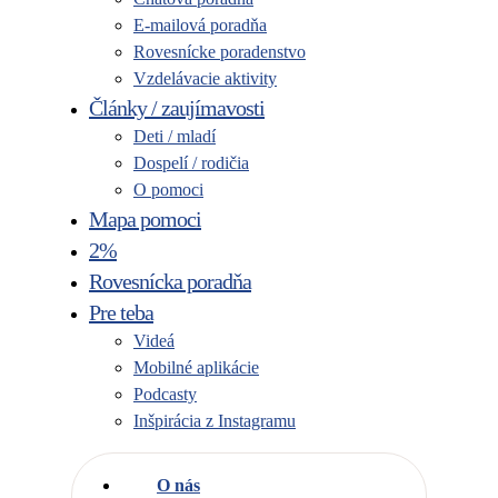
E-mailová poradňa
Rovesnícke poradenstvo
Vzdelávacie aktivity
Články / zaujímavosti
Deti / mladí
Dospelí / rodičia
O pomoci
Mapa pomoci
2%
Rovesnícka poradňa
Pre teba
Videá
Mobilné aplikácie
Podcasty
Inšpirácia z Instagramu
O nás