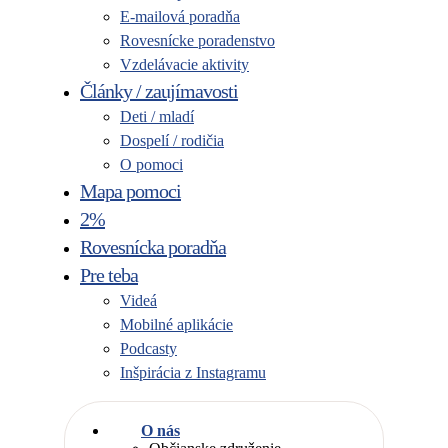
E-mailová poradňa
Rovesnícke poradenstvo
Vzdelávacie aktivity
Články / zaujímavosti
Deti / mladí
Dospelí / rodičia
O pomoci
Mapa pomoci
2%
Rovesnícka poradňa
Pre teba
Videá
Mobilné aplikácie
Podcasty
Inšpirácia z Instagramu
O nás