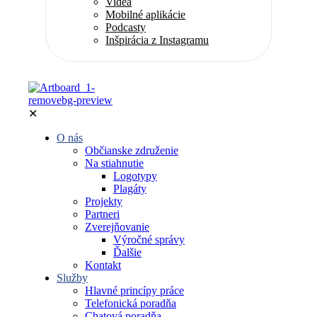
Videá
Mobilné aplikácie
Podcasty
Inšpirácia z Instagramu
✕
O nás
Občianske združenie
Na stiahnutie
Logotypy
Plagáty
Projekty
Partneri
Zverejňovanie
Výročné správy
Ďalšie
Kontakt
Služby
Hlavné princípy práce
Telefonická poradňa
Chatová poradňa