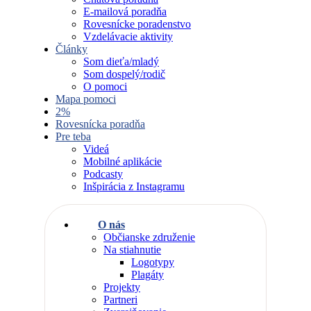
E-mailová poradňa
Rovesnícke poradenstvo
Vzdelávacie aktivity
Články
Som dieťa/mladý
Som dospelý/rodič
O pomoci
Mapa pomoci
2%
Rovesnícka poradňa
Pre teba
Videá
Mobilné aplikácie
Podcasty
Inšpirácia z Instagramu
O nás
Občianske združenie
Na stiahnutie
Logotypy
Plagáty
Projekty
Partneri