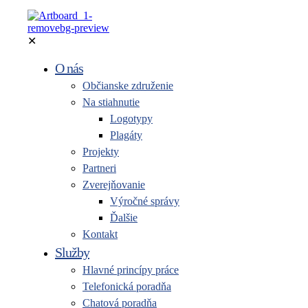
✕
O nás
Občianske združenie
Na stiahnutie
Logotypy
Plagáty
Projekty
Partneri
Zverejňovanie
Výročné správy
Ďalšie
Kontakt
Služby
Hlavné princípy práce
Telefonická poradňa
Chatová poradňa