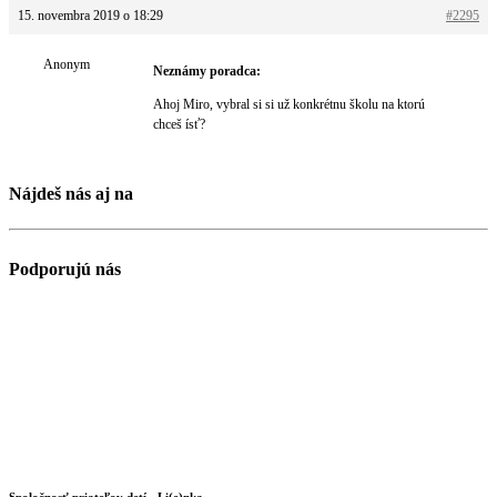
15. novembra 2019 o 18:29
#2295
Anonym
Neznámy poradca:
Ahoj Miro, vybral si si už konkrétnu školu na ktorú
chceš ísť?
Nájdeš nás aj na
Podporujú nás
Spoločnosť priateľov detí - Li(e)nka