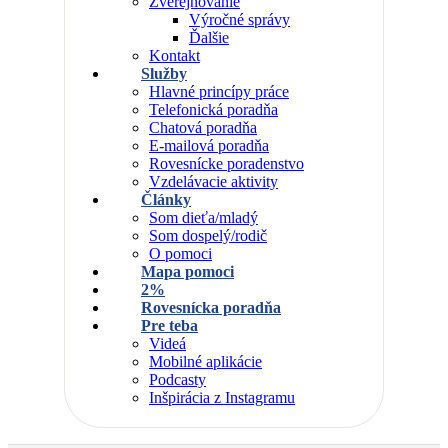
Zverejňovanie
Výročné správy
Ďalšie
Kontakt
Služby
Hlavné princípy práce
Telefonická poradňa
Chatová poradňa
E-mailová poradňa
Rovesnícke poradenstvo
Vzdelávacie aktivity
Články
Som dieťa/mladý
Som dospelý/rodič
O pomoci
Mapa pomoci
2%
Rovesnícka poradňa
Pre teba
Videá
Mobilné aplikácie
Podcasty
Inšpirácia z Instagramu