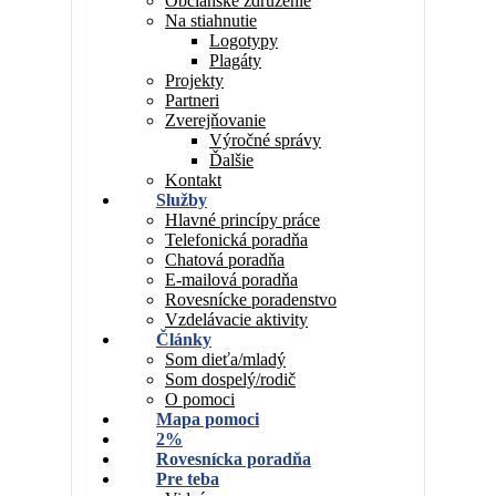
Občianske združenie
Na stiahnutie
Logotypy
Plagáty
Projekty
Partneri
Zverejňovanie
Výročné správy
Ďalšie
Kontakt
Služby
Hlavné princípy práce
Telefonická poradňa
Chatová poradňa
E-mailová poradňa
Rovesnícke poradenstvo
Vzdelávacie aktivity
Články
Som dieťa/mladý
Som dospelý/rodič
O pomoci
Mapa pomoci
2%
Rovesnícka poradňa
Pre teba