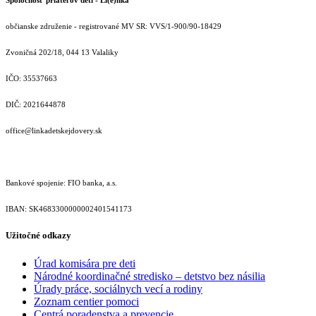
občianske združenie - registrované MV SR: VVS/1-900/90-18429
Zvoničná 202/18, 044 13 Valaliky
IČO: 35537663
DIČ: 2021644878
office@linkadetskejdovery.sk
Bankové spojenie: FIO banka, a.s.
IBAN: SK46833000000­02401541173
Užitočné odkazy
Úrad komisára pre deti
Národné koordinačné stredisko – detstvo bez násilia
Úrady práce, sociálnych vecí a rodiny
Zoznam centier pomoci
Centrá poradenstva a prevencie