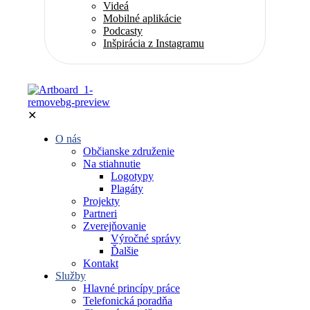
Videá
Mobilné aplikácie
Podcasty
Inšpirácia z Instagramu
✕
O nás
Občianske združenie
Na stiahnutie
Logotypy
Plagáty
Projekty
Partneri
Zverejňovanie
Výročné správy
Ďalšie
Kontakt
Služby
Hlavné princípy práce
Telefonická poradňa