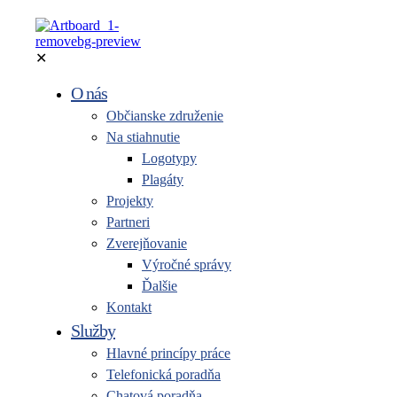
✕
O nás
Občianske združenie
Na stiahnutie
Logotypy
Plagáty
Projekty
Partneri
Zverejňovanie
Výročné správy
Ďalšie
Kontakt
Služby
Hlavné princípy práce
Telefonická poradňa
Chatová poradňa