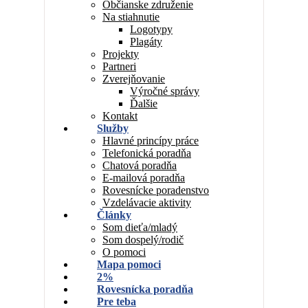
Občianske združenie
Na stiahnutie
Logotypy
Plagáty
Projekty
Partneri
Zverejňovanie
Výročné správy
Ďalšie
Kontakt
Služby
Hlavné princípy práce
Telefonická poradňa
Chatová poradňa
E-mailová poradňa
Rovesnícke poradenstvo
Vzdelávacie aktivity
Články
Som dieťa/mladý
Som dospelý/rodič
O pomoci
Mapa pomoci
2%
Rovesnícka poradňa
Pre teba