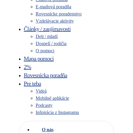
E-mailová poradňa
Rovesnícke poradenstvo
Vzdelávacie aktivity
Články / zaujímavosti
Deti / mladí
Dospelí / rodičia
O pomoci
Mapa pomoci
2%
Rovesnícka poradňa
Pre teba
Videá
Mobilné aplikácie
Podcasty
Inšpirácia z Instagramu
O nás