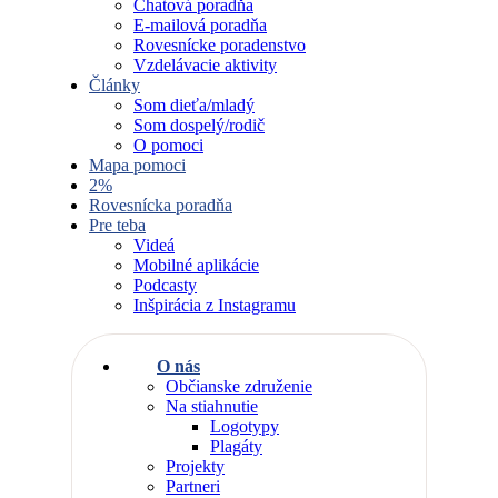
Chatová poradňa
E-mailová poradňa
Rovesnícke poradenstvo
Vzdelávacie aktivity
Články
Som dieťa/mladý
Som dospelý/rodič
O pomoci
Mapa pomoci
2%
Rovesnícka poradňa
Pre teba
Videá
Mobilné aplikácie
Podcasty
Inšpirácia z Instagramu
O nás
Občianske združenie
Na stiahnutie
Logotypy
Plagáty
Projekty
Partneri