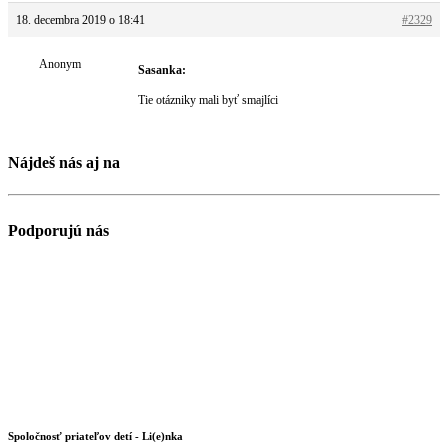
18. decembra 2019 o 18:41
#2329
Anonym
Sasanka:
Tie otázniky mali byť smajlíci
Nájdeš nás aj na
Podporujú nás
Spoločnosť priateľov detí - Li(e)nka