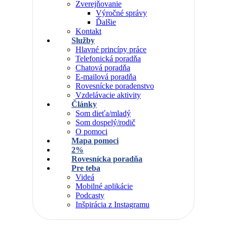
Zverejňovanie
Výročné správy
Ďalšie
Kontakt
Služby
Hlavné princípy práce
Telefonická poradňa
Chatová poradňa
E-mailová poradňa
Rovesnícke poradenstvo
Vzdelávacie aktivity
Články
Som dieťa/mladý
Som dospelý/rodič
O pomoci
Mapa pomoci
2%
Rovesnícka poradňa
Pre teba
Videá
Mobilné aplikácie
Podcasty
Inšpirácia z Instagramu