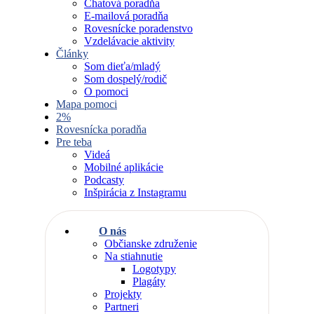
Chatová poradňa
E-mailová poradňa
Rovesnícke poradenstvo
Vzdelávacie aktivity
Články
Som dieťa/mladý
Som dospelý/rodič
O pomoci
Mapa pomoci
2%
Rovesnícka poradňa
Pre teba
Videá
Mobilné aplikácie
Podcasty
Inšpirácia z Instagramu
O nás
Občianske združenie
Na stiahnutie
Logotypy
Plagáty
Projekty
Partneri