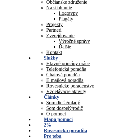
Občianske združenie
Na stiahnutie
Logotypy
Plagáty
Projekty
Partneri
Zverejňovanie
Výročné správy
Ďalšie
Kontakt
Služby
Hlavné princípy práce
Telefonická poradňa
Chatová poradňa
E-mailová poradňa
Rovesnícke poradenstvo
Vzdelávacie aktivity
Články
Som dieťa/mladý
Som dospelý/rodič
O pomoci
Mapa pomoci
2%
Rovesnícka poradňa
Pre teba