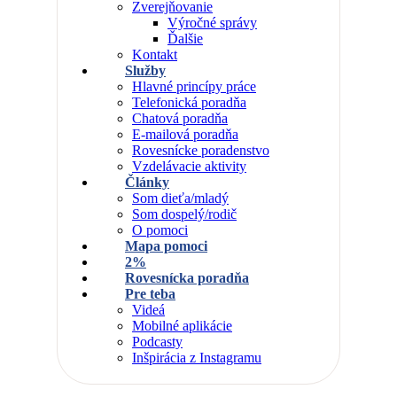
Zverejňovanie
Výročné správy
Ďalšie
Kontakt
Služby
Hlavné princípy práce
Telefonická poradňa
Chatová poradňa
E-mailová poradňa
Rovesnícke poradenstvo
Vzdelávacie aktivity
Články
Som dieťa/mladý
Som dospelý/rodič
O pomoci
Mapa pomoci
2%
Rovesnícka poradňa
Pre teba
Videá
Mobilné aplikácie
Podcasty
Inšpirácia z Instagramu