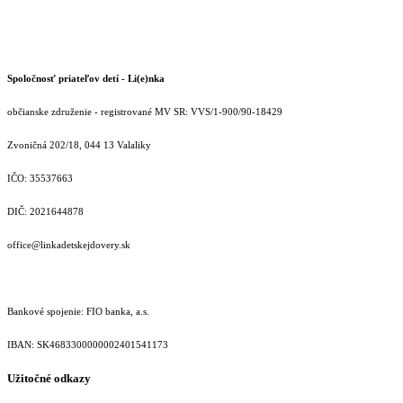
Spoločnosť priateľov detí - Li(e)nka
občianske združenie - registrované MV SR: VVS/1-900/90-18429
Zvoničná 202/18, 044 13 Valaliky
IČO: 35537663
DIČ: 2021644878
office@linkadetskejdovery.sk
Bankové spojenie: FIO banka, a.s.
IBAN: SK46833000000­02401541173
Užitočné odkazy