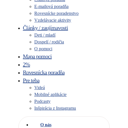
E-mailová poradňa
Rovesnícke poradenstvo
Vzdelávacie aktivity
Články / zaujímavosti
Deti / mladí
Dospelí / rodičia
O pomoci
Mapa pomoci
2%
Rovesnícka poradňa
Pre teba
Videá
Mobilné aplikácie
Podcasty
Inšpirácia z Instagramu
O nás