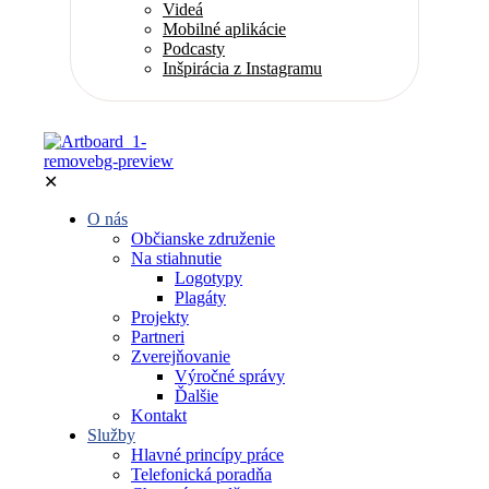
Videá
Mobilné aplikácie
Podcasty
Inšpirácia z Instagramu
✕
O nás
Občianske združenie
Na stiahnutie
Logotypy
Plagáty
Projekty
Partneri
Zverejňovanie
Výročné správy
Ďalšie
Kontakt
Služby
Hlavné princípy práce
Telefonická poradňa