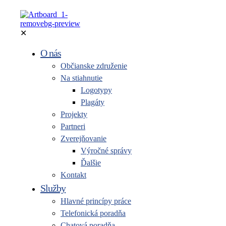
✕
O nás
Občianske združenie
Na stiahnutie
Logotypy
Plagáty
Projekty
Partneri
Zverejňovanie
Výročné správy
Ďalšie
Kontakt
Služby
Hlavné princípy práce
Telefonická poradňa
Chatová poradňa