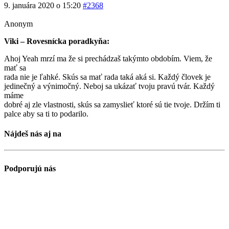
9. januára 2020 o 15:20
#2368
Anonym
Viki – Rovesnícka poradkyňa:
Ahoj Yeah mrzí ma že si prechádzaš takýmto obdobím. Viem, že
mať sa
rada nie je ľahké. Skús sa mať rada taká aká si. Každý človek je
jedinečný a výnimočný. Neboj sa ukázať tvoju pravú tvár. Každý
máme
dobré aj zle vlastnosti, skús sa zamyslieť ktoré sú tie tvoje. Držím ti
palce aby sa ti to podarilo.
Nájdeš nás aj na
Podporujú nás