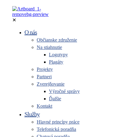
✕
O nás
Občianske združenie
Na stiahnutie
Logotypy
Plagáty
Projekty
Partneri
Zverejňovanie
Výročné správy
Ďalšie
Kontakt
Služby
Hlavné princípy práce
Telefonická poradňa
Chatová poradňa