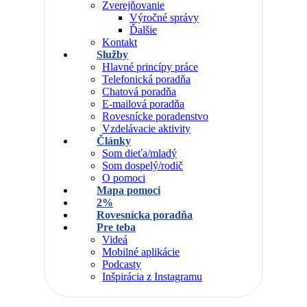
Zverejňovanie
Výročné správy
Ďalšie
Kontakt
Služby
Hlavné princípy práce
Telefonická poradňa
Chatová poradňa
E-mailová poradňa
Rovesnícke poradenstvo
Vzdelávacie aktivity
Články
Som dieťa/mladý
Som dospelý/rodič
O pomoci
Mapa pomoci
2%
Rovesnícka poradňa
Pre teba
Videá
Mobilné aplikácie
Podcasty
Inšpirácia z Instagramu