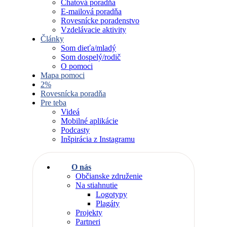
Chatová poradňa
E-mailová poradňa
Rovesnícke poradenstvo
Vzdelávacie aktivity
Články
Som dieťa/mladý
Som dospelý/rodič
O pomoci
Mapa pomoci
2%
Rovesnícka poradňa
Pre teba
Videá
Mobilné aplikácie
Podcasty
Inšpirácia z Instagramu
O nás
Občianske združenie
Na stiahnutie
Logotypy
Plagáty
Projekty
Partneri