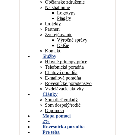
Občianske združenie
Na stiahnutie
Logotypy
Plagáty
Projekty
Partneri
Zverejňovanie
Výročné správy
Ďalšie
Kontakt
Služby
Hlavné princípy práce
Telefonická poradňa
Chatová poradňa
E-mailová poradňa
Rovesnícke poradenstvo
Vzdelávacie aktivity
Články
Som dieťa/mladý
Som dospelý/rodič
O pomoci
Mapa pomoci
2%
Rovesnícka poradňa
Pre teba