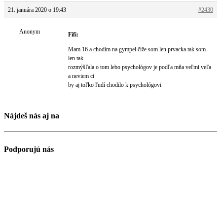
21. januára 2020 o 19:43
#2430
Anonym
Fifi:
Mam 16 a chodím na gympel čiže som len prvacka tak som
len tak
rozmýšľala o tom lebo psychológov je podľa mňa veľmi veľa
a neviem ci
by aj toľko ľudí chodilo k psychológovi
Nájdeš nás aj na
Podporujú nás