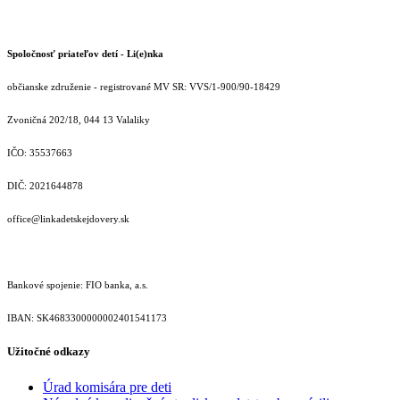
Spoločnosť priateľov detí - Li(e)nka
občianske združenie - registrované MV SR: VVS/1-900/90-18429
Zvoničná 202/18, 044 13 Valaliky
IČO: 35537663
DIČ: 2021644878
office@linkadetskejdovery.sk
Bankové spojenie: FIO banka, a.s.
IBAN: SK46833000000­02401541173
Užitočné odkazy
Úrad komisára pre deti