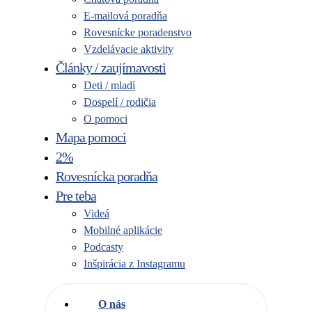
E-mailová poradňa
Rovesnícke poradenstvo
Vzdelávacie aktivity
Články / zaujímavosti
Deti / mladí
Dospelí / rodičia
O pomoci
Mapa pomoci
2%
Rovesnícka poradňa
Pre teba
Videá
Mobilné aplikácie
Podcasty
Inšpirácia z Instagramu
O nás