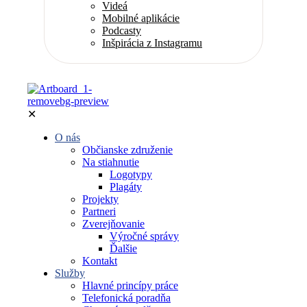
Videá
Mobilné aplikácie
Podcasty
Inšpirácia z Instagramu
✕
O nás
Občianske združenie
Na stiahnutie
Logotypy
Plagáty
Projekty
Partneri
Zverejňovanie
Výročné správy
Ďalšie
Kontakt
Služby
Hlavné princípy práce
Telefonická poradňa