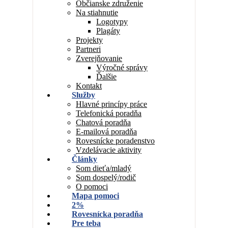
Občianske združenie
Na stiahnutie
Logotypy
Plagáty
Projekty
Partneri
Zverejňovanie
Výročné správy
Ďalšie
Kontakt
Služby
Hlavné princípy práce
Telefonická poradňa
Chatová poradňa
E-mailová poradňa
Rovesnícke poradenstvo
Vzdelávacie aktivity
Články
Som dieťa/mladý
Som dospelý/rodič
O pomoci
Mapa pomoci
2%
Rovesnícka poradňa
Pre teba