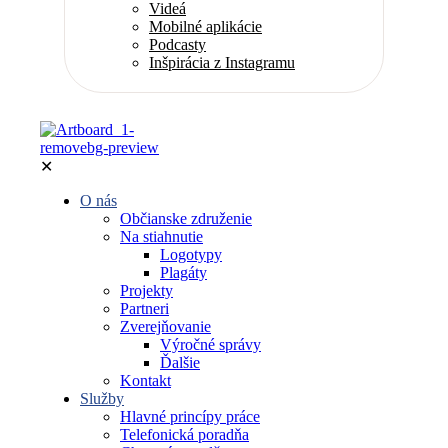
Videá
Mobilné aplikácie
Podcasty
Inšpirácia z Instagramu
✕
O nás
Občianske združenie
Na stiahnutie
Logotypy
Plagáty
Projekty
Partneri
Zverejňovanie
Výročné správy
Ďalšie
Kontakt
Služby
Hlavné princípy práce
Telefonická poradňa