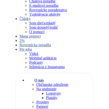
Chatová poradňa
E-mailová poradňa
Rovesnícke poradenstvo
Vzdelávacie aktivity
Články
Som dieťa/mladý
Som dospelý/rodič
O pomoci
Mapa pomoci
2%
Rovesnícka poradňa
Pre teba
Videá
Mobilné aplikácie
Podcasty
Inšpirácia z Instagramu
O nás
Občianske združenie
Na stiahnutie
Logotypy
Plagáty
Projekty
Partneri