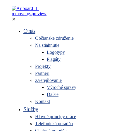
✕
O nás
Občianske združenie
Na stiahnutie
Logotypy
Plagáty
Projekty
Partneri
Zverejňovanie
Výročné správy
Ďalšie
Kontakt
Služby
Hlavné princípy práce
Telefonická poradňa
Chatová poradňa