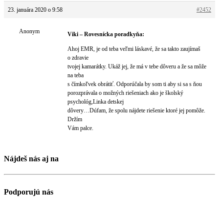
23. januára 2020 o 9:58
#2452
Anonym
Viki – Rovesnícka poradkyňa:
Ahoj EMR, je od teba veľmi láskavé, že sa takto zaujímaš
o zdravie
tvojej kamarátky. Ukáž jej, že má v tebe dôveru a že sa môže
na teba
s čímkoľvek obrátiť. Odporúčala by som ti aby si sa s ňou
porozprávala o možných riešeniach ako je školský
psychológ,Linka detskej
dôvery…Dúfam, že spolu nájdete riešenie ktoré jej pomôže.
Držím
Vám palce.
Nájdeš nás aj na
Podporujú nás