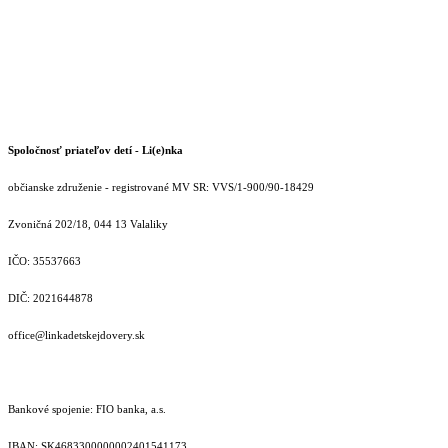
Spoločnosť priateľov detí - Li(e)nka
občianske združenie - registrované MV SR: VVS/1-900/90-18429
Zvoničná 202/18, 044 13 Valaliky
IČO: 35537663
DIČ: 2021644878
office@linkadetskejdovery.sk
Bankové spojenie: FIO banka, a.s.
IBAN: SK46833000000­02401541173