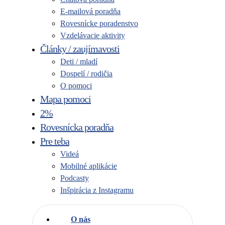
E-mailová poradňa
Rovesnícke poradenstvo
Vzdelávacie aktivity
Články / zaujímavosti
Deti / mladí
Dospelí / rodičia
O pomoci
Mapa pomoci
2%
Rovesnícka poradňa
Pre teba
Videá
Mobilné aplikácie
Podcasty
Inšpirácia z Instagramu
O nás