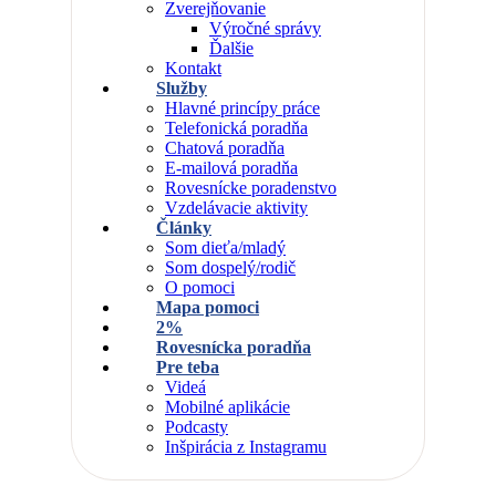
Zverejňovanie
Výročné správy
Ďalšie
Kontakt
Služby
Hlavné princípy práce
Telefonická poradňa
Chatová poradňa
E-mailová poradňa
Rovesnícke poradenstvo
Vzdelávacie aktivity
Články
Som dieťa/mladý
Som dospelý/rodič
O pomoci
Mapa pomoci
2%
Rovesnícka poradňa
Pre teba
Videá
Mobilné aplikácie
Podcasty
Inšpirácia z Instagramu