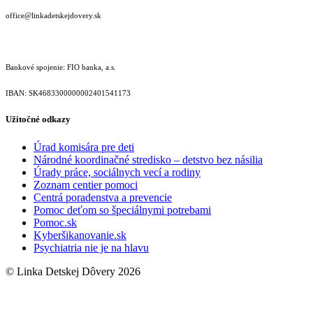
office@linkadetskejdovery.sk
Bankové spojenie: FIO banka, a.s.
IBAN: SK46833000000­02401541173
Užitočné odkazy
Úrad komisára pre deti
Národné koordinačné stredisko – detstvo bez násilia
Úrady práce, sociálnych vecí a rodiny
Zoznam centier pomoci
Centrá poradenstva a prevencie
Pomoc deťom so špeciálnymi potrebami
Pomoc.sk
Kyberšikanovanie.sk
Psychiatria nie je na hlavu
© Linka Detskej Dôvery 2026