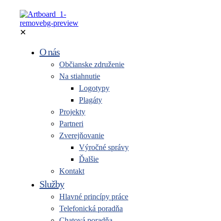
✕
O nás
Občianske združenie
Na stiahnutie
Logotypy
Plagáty
Projekty
Partneri
Zverejňovanie
Výročné správy
Ďalšie
Kontakt
Služby
Hlavné princípy práce
Telefonická poradňa
Chatová poradňa