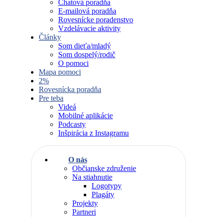
Chatová poradňa
E-mailová poradňa
Rovesnícke poradenstvo
Vzdelávacie aktivity
Články
Som dieťa/mladý
Som dospelý/rodič
O pomoci
Mapa pomoci
2%
Rovesnícka poradňa
Pre teba
Videá
Mobilné aplikácie
Podcasty
Inšpirácia z Instagramu
O nás
Občianske združenie
Na stiahnutie
Logotypy
Plagáty
Projekty
Partneri