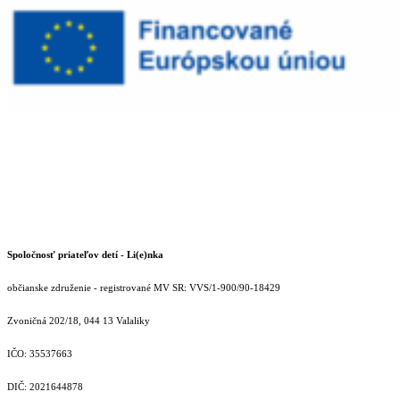
Spoločnosť priateľov detí - Li(e)nka
občianske združenie - registrované MV SR: VVS/1-900/90-18429
Zvoničná 202/18, 044 13 Valaliky
IČO: 35537663
DIČ: 2021644878