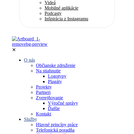
Videá
Mobilné aplikácie
Podcasty
Inšpirácia z Instagramu
✕
O nás
Občianske združenie
Na stiahnutie
Logotypy
Plagáty
Projekty
Partneri
Zverejňovanie
Výročné správy
Ďalšie
Kontakt
Služby
Hlavné princípy práce
Telefonická poradňa