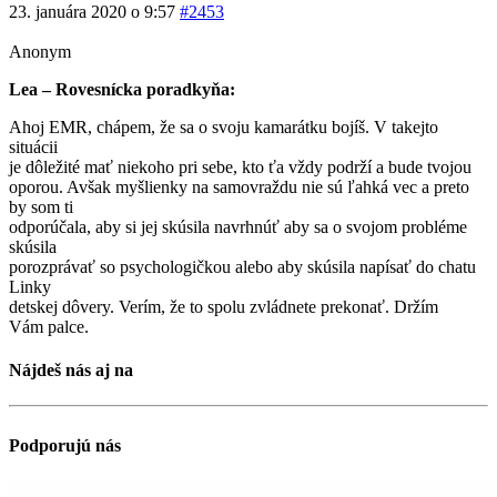
23. januára 2020 o 9:57
#2453
Anonym
Lea – Rovesnícka poradkyňa:
Ahoj EMR, chápem, že sa o svoju kamarátku bojíš. V takejto
situácii
je dôležité mať niekoho pri sebe, kto ťa vždy podrží a bude tvojou
oporou. Avšak myšlienky na samovraždu nie sú ľahká vec a preto
by som ti
odporúčala, aby si jej skúsila navrhnúť aby sa o svojom probléme
skúsila
porozprávať so psychologičkou alebo aby skúsila napísať do chatu
Linky
detskej dôvery. Verím, že to spolu zvládnete prekonať. Držím
Vám palce.
Nájdeš nás aj na
Podporujú nás