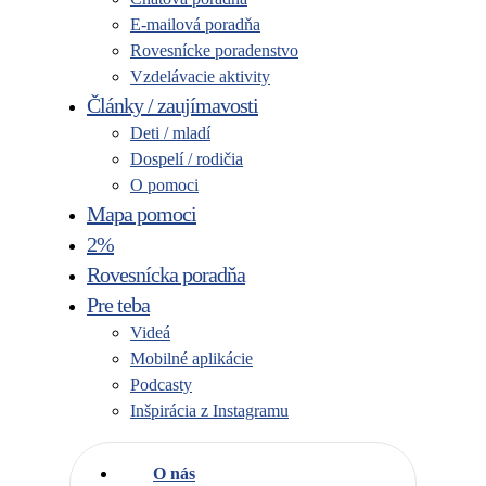
E-mailová poradňa
Rovesnícke poradenstvo
Vzdelávacie aktivity
Články / zaujímavosti
Deti / mladí
Dospelí / rodičia
O pomoci
Mapa pomoci
2%
Rovesnícka poradňa
Pre teba
Videá
Mobilné aplikácie
Podcasty
Inšpirácia z Instagramu
O nás