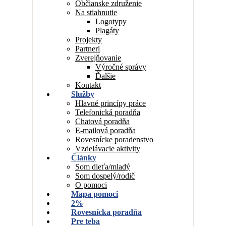
Občianske združenie
Na stiahnutie
Logotypy
Plagáty
Projekty
Partneri
Zverejňovanie
Výročné správy
Ďalšie
Kontakt
Služby
Hlavné princípy práce
Telefonická poradňa
Chatová poradňa
E-mailová poradňa
Rovesnícke poradenstvo
Vzdelávacie aktivity
Články
Som dieťa/mladý
Som dospelý/rodič
O pomoci
Mapa pomoci
2%
Rovesnícka poradňa
Pre teba