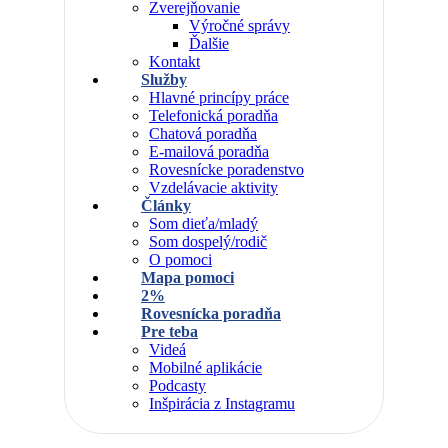
Zverejňovanie
Výročné správy
Ďalšie
Kontakt
Služby
Hlavné princípy práce
Telefonická poradňa
Chatová poradňa
E-mailová poradňa
Rovesnícke poradenstvo
Vzdelávacie aktivity
Články
Som dieťa/mladý
Som dospelý/rodič
O pomoci
Mapa pomoci
2%
Rovesnícka poradňa
Pre teba
Videá
Mobilné aplikácie
Podcasty
Inšpirácia z Instagramu