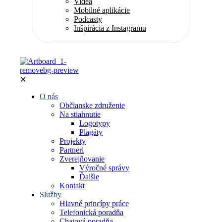
Videá
Mobilné aplikácie
Podcasty
Inšpirácia z Instagramu
✕
O nás
Občianske združenie
Na stiahnutie
Logotypy
Plagáty
Projekty
Partneri
Zverejňovanie
Výročné správy
Ďalšie
Kontakt
Služby
Hlavné princípy práce
Telefonická poradňa
Chatová poradňa