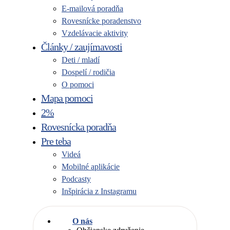
E-mailová poradňa
Rovesnícke poradenstvo
Vzdelávacie aktivity
Články / zaujímavosti
Deti / mladí
Dospelí / rodičia
O pomoci
Mapa pomoci
2%
Rovesnícka poradňa
Pre teba
Videá
Mobilné aplikácie
Podcasty
Inšpirácia z Instagramu
O nás