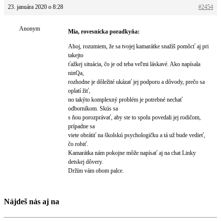
23. januára 2020 o 8:28
#2454
Anonym
Mia, rovesnícka poradkyňa:
Ahoj, rozumiem, že sa tvojej kamarátke snažíš pomôcť aj pri
takejto
ťažkej situácia, čo je od teba veľmi láskavé. Ako napísala
ninQa,
rozhodne je dôležité ukázať jej podporu a dôvody, prečo sa
oplatí žiť,
no takýto komplexný problém je potrebné nechať
odborníkom. Skús sa
s ňou porozprávať, aby ste to spolu povedali jej rodičom,
prípadne sa
viete obrátiť na školskú psychologičku a tá už bude vedieť,
čo robiť.
Kamarátka nám pokojne môže napísať aj na chat Linky
detskej dôvery.
Držím vám obom palce.
Nájdeš nás aj na