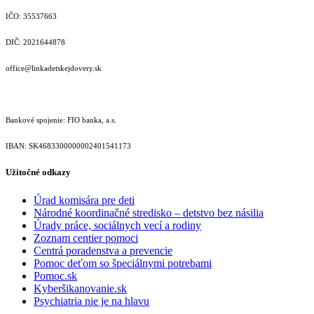
IČO: 35537663
DIČ: 2021644878
office@linkadetskejdovery.sk
Bankové spojenie: FIO banka, a.s.
IBAN: SK46833000000­02401541173
Užitočné odkazy
Úrad komisára pre deti
Národné koordinačné stredisko – detstvo bez násilia
Úrady práce, sociálnych vecí a rodiny
Zoznam centier pomoci
Centrá poradenstva a prevencie
Pomoc deťom so špeciálnymi potrebami
Pomoc.sk
Kyberšikanovanie.sk
Psychiatria nie je na hlavu