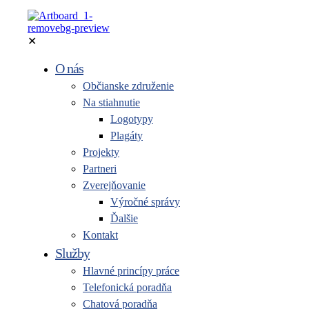
✕
O nás
Občianske združenie
Na stiahnutie
Logotypy
Plagáty
Projekty
Partneri
Zverejňovanie
Výročné správy
Ďalšie
Kontakt
Služby
Hlavné princípy práce
Telefonická poradňa
Chatová poradňa