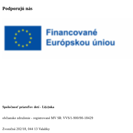
Podporujú nás
Spoločnosť priateľov detí - Li(e)nka
občianske združenie - registrované MV SR: VVS/1-900/90-18429
Zvoničná 202/18, 044 13 Valaliky