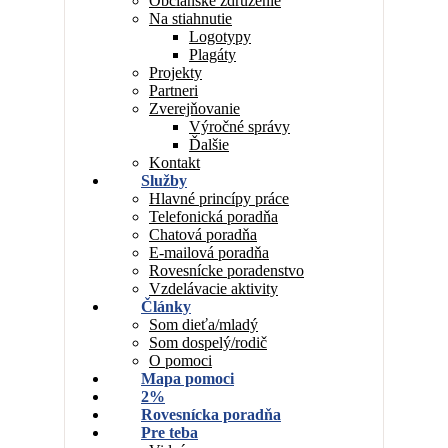
Občianske združenie
Na stiahnutie
Logotypy
Plagáty
Projekty
Partneri
Zverejňovanie
Výročné správy
Ďalšie
Kontakt
Služby
Hlavné princípy práce
Telefonická poradňa
Chatová poradňa
E-mailová poradňa
Rovesnícke poradenstvo
Vzdelávacie aktivity
Články
Som dieťa/mladý
Som dospelý/rodič
O pomoci
Mapa pomoci
2%
Rovesnícka poradňa
Pre teba