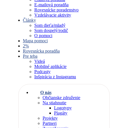
E-mailová poradňa
Rovesnícke poradenstvo
Vzdelávacie aktivity
Články
Som dieťa/mladý
Som dospelý/rodič
O pomoci
Mapa pomoci
2%
Rovesnícka poradňa
Pre teba
Videá
Mobilné aplikácie
Podcasty
Inšpirácia z Instagramu
O nás
Občianske združenie
Na stiahnutie
Logotypy
Plagáty
Projekty
Partneri