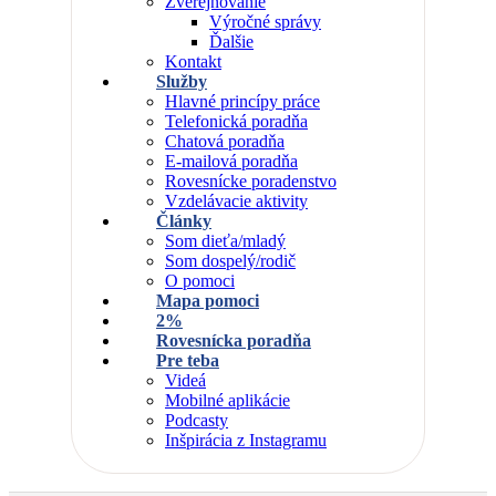
Zverejňovanie
Výročné správy
Ďalšie
Kontakt
Služby
Hlavné princípy práce
Telefonická poradňa
Chatová poradňa
E-mailová poradňa
Rovesnícke poradenstvo
Vzdelávacie aktivity
Články
Som dieťa/mladý
Som dospelý/rodič
O pomoci
Mapa pomoci
2%
Rovesnícka poradňa
Pre teba
Videá
Mobilné aplikácie
Podcasty
Inšpirácia z Instagramu