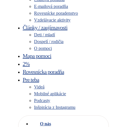
E-mailová poradňa
Rovesnícke poradenstvo
Vzdelávacie aktivity
Články / zaujímavosti
Deti / mladí
Dospelí / rodičia
O pomoci
Mapa pomoci
2%
Rovesnícka poradňa
Pre teba
Videá
Mobilné aplikácie
Podcasty
Inšpirácia z Instagramu
O nás