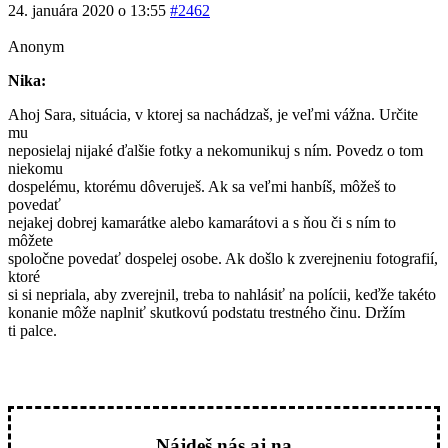
24. januára 2020 o 13:55
#2462
Anonym
Nika:
Ahoj Sara, situácia, v ktorej sa nachádzaš, je veľmi vážna. Určite
mu
neposielaj nijaké ďalšie fotky a nekomunikuj s ním. Povedz o tom
niekomu
dospelému, ktorému dôveruješ. Ak sa veľmi hanbíš, môžeš to
povedať
nejakej dobrej kamarátke alebo kamarátovi a s ňou či s ním to
môžete
spoločne povedať dospelej osobe. Ak došlo k zverejneniu fotografií,
ktoré
si si nepriala, aby zverejnil, treba to nahlásiť na polícii, keďže takéto
konanie môže naplniť skutkovú podstatu trestného činu. Držím
ti palce.
Nájdeš nás aj na