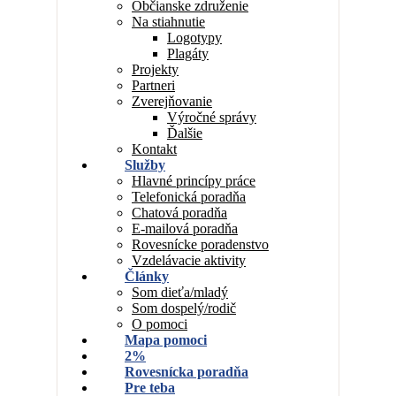
Občianske združenie
Na stiahnutie
Logotypy
Plagáty
Projekty
Partneri
Zverejňovanie
Výročné správy
Ďalšie
Kontakt
Služby
Hlavné princípy práce
Telefonická poradňa
Chatová poradňa
E-mailová poradňa
Rovesnícke poradenstvo
Vzdelávacie aktivity
Články
Som dieťa/mladý
Som dospelý/rodič
O pomoci
Mapa pomoci
2%
Rovesnícka poradňa
Pre teba