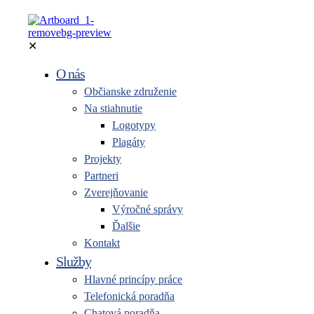
✕
O nás
Občianske združenie
Na stiahnutie
Logotypy
Plagáty
Projekty
Partneri
Zverejňovanie
Výročné správy
Ďalšie
Kontakt
Služby
Hlavné princípy práce
Telefonická poradňa
Chatová poradňa