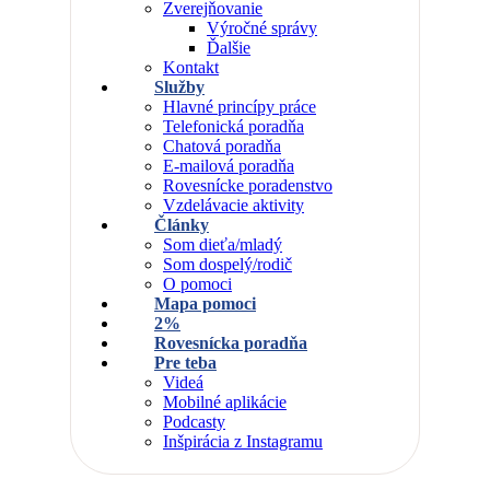
Zverejňovanie
Výročné správy
Ďalšie
Kontakt
Služby
Hlavné princípy práce
Telefonická poradňa
Chatová poradňa
E-mailová poradňa
Rovesnícke poradenstvo
Vzdelávacie aktivity
Články
Som dieťa/mladý
Som dospelý/rodič
O pomoci
Mapa pomoci
2%
Rovesnícka poradňa
Pre teba
Videá
Mobilné aplikácie
Podcasty
Inšpirácia z Instagramu