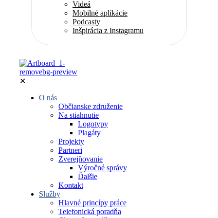
Videá
Mobilné aplikácie
Podcasty
Inšpirácia z Instagramu
✕
O nás
Občianske združenie
Na stiahnutie
Logotypy
Plagáty
Projekty
Partneri
Zverejňovanie
Výročné správy
Ďalšie
Kontakt
Služby
Hlavné princípy práce
Telefonická poradňa