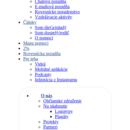
Chatová poradňa
E-mailová poradňa
Rovesnícke poradenstvo
Vzdelávacie aktivity
Články
Som dieťa/mladý
Som dospelý/rodič
O pomoci
Mapa pomoci
2%
Rovesnícka poradňa
Pre teba
Videá
Mobilné aplikácie
Podcasty
Inšpirácia z Instagramu
O nás
Občianske združenie
Na stiahnutie
Logotypy
Plagáty
Projekty
Partneri