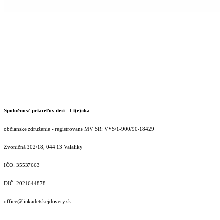
Spoločnosť priateľov detí - Li(e)nka
občianske združenie - registrované MV SR: VVS/1-900/90-18429
Zvoničná 202/18, 044 13 Valaliky
IČO: 35537663
DIČ: 2021644878
office@linkadetskejdovery.sk