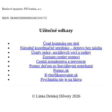
Bankové spojenie: FIO banka, a.s.
IBAN: SK46833000000­02401541173
Užitočné odkazy
Úrad komisára pre deti
Národné koordinačné stredisko – detstvo bez násilia
Úrady práce, sociálnych vecí a rodiny
Zoznam centier pomoci
Centrá poradenstva a prevencie
Pomoc deťom so špeciálnymi potrebami
Pomoc.sk
Kyberšikanovanie.sk
Psychiatria nie je na hlavu
© Linka Detskej Dôvery 2026