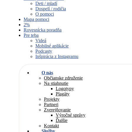
Deti / mladí
Dospelí / rodičia
O pomoci
Mapa pomoci
2%
Rovesnícka poradňa
Pre teba
Videá
Mobilné aplikácie
Podcasty
Inšpirácia z Instagramu
O nás
Občianske združenie
Na stiahnutie
Logotypy
Plagáty
Projekty
Partneri
Zverejňovanie
Výročné správy
Ďalšie
Kontakt
Služby