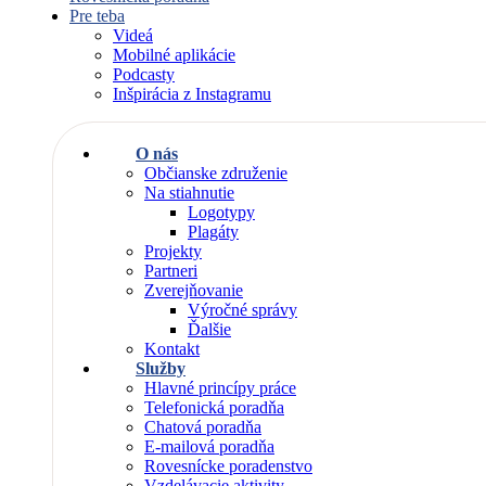
Pre teba
Videá
Mobilné aplikácie
Podcasty
Inšpirácia z Instagramu
O nás
Občianske združenie
Na stiahnutie
Logotypy
Plagáty
Projekty
Partneri
Zverejňovanie
Výročné správy
Ďalšie
Kontakt
Služby
Hlavné princípy práce
Telefonická poradňa
Chatová poradňa
E-mailová poradňa
Rovesnícke poradenstvo
Vzdelávacie aktivity