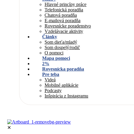
Hlavné princípy práce
Telefonická poradňa
Chatová poradňa
E-mailová poradňa
Rovesnícke poradenstvo
Vzdelávacie aktivity
Články
Som dieťa/mladý
Som dospelý/rodič
O pomoci
Mapa pomoci
2%
Rovesnícka poradňa
Pre teba
Videá
Mobilné aplikácie
Podcasty
Inšpirácia z Instagramu
✕