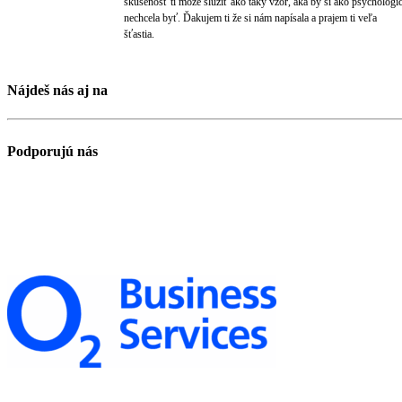
skúsenosť ti môže slúžiť ako taký vzor, aká by si ako psychologi
nechcela byť. Ďakujem ti že si nám napísala a prajem ti veľa
šťastia.
Nájdeš nás aj na
Podporujú nás