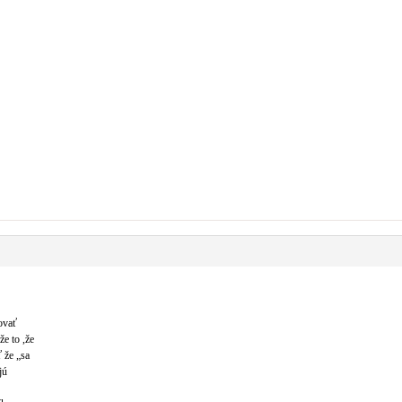
ovať
e to ,že
 že „sa
jú