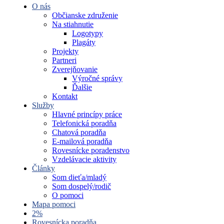
O nás
Občianske združenie
Na stiahnutie
Logotypy
Plagáty
Projekty
Partneri
Zverejňovanie
Výročné správy
Ďalšie
Kontakt
Služby
Hlavné princípy práce
Telefonická poradňa
Chatová poradňa
E-mailová poradňa
Rovesnícke poradenstvo
Vzdelávacie aktivity
Články
Som dieťa/mladý
Som dospelý/rodič
O pomoci
Mapa pomoci
2%
Rovesnícka poradňa