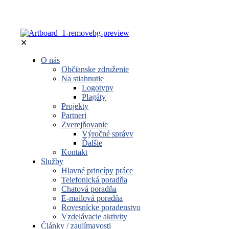
✕
O nás
Občianske združenie
Na stiahnutie
Logotypy
Plagáty
Projekty
Partneri
Zverejňovanie
Výročné správy
Ďalšie
Kontakt
Služby
Hlavné princípy práce
Telefonická poradňa
Chatová poradňa
E-mailová poradňa
Rovesnícke poradenstvo
Vzdelávacie aktivity
Články / zaujímavosti