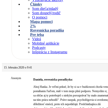
Články
Som dieťa/mladý
Som dospelý/rodič
O pomoci
Mapa pomoci
2%
Rovesnícka poradňa
Pre teba
Videá
Mobilné aplikácie
Podcasty
Inšpirácia z Instagramu
15. februára 2020 o 9:41
Anonym
Daniela, rovesnícka poradkyňa:
Ahoj Hanka. Je veľmi pekné, že by si sa v budúcnosti chcela ven
pomáhaniu ľuďom, máš v tom moju plnú podporu. Nemyslím si, ž
sa občas aj ty potrebuješ s niekým porozprávať by malo znamenať
na túto prácu nehodíš“. Práve naopak, psychológovia si uvedomu
dôležitosť emócií, preto ich nepotláčajú. Predchádzajúca zlá