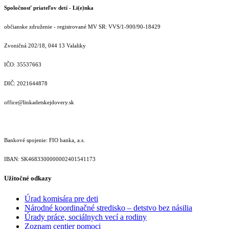
Spoločnosť priateľov detí - Li(e)nka
občianske združenie - registrované MV SR: VVS/1-900/90-18429
Zvoničná 202/18, 044 13 Valaliky
IČO: 35537663
DIČ: 2021644878
office@linkadetskejdovery.sk
Bankové spojenie: FIO banka, a.s.
IBAN: SK46833000000­02401541173
Užitočné odkazy
Úrad komisára pre deti
Národné koordinačné stredisko – detstvo bez násilia
Úrady práce, sociálnych vecí a rodiny
Zoznam centier pomoci