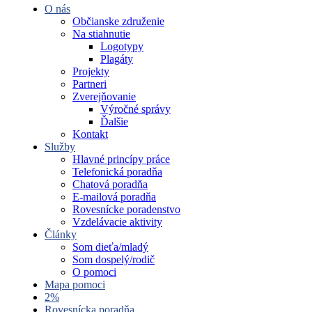
O nás
Občianske združenie
Na stiahnutie
Logotypy
Plagáty
Projekty
Partneri
Zverejňovanie
Výročné správy
Ďalšie
Kontakt
Služby
Hlavné princípy práce
Telefonická poradňa
Chatová poradňa
E-mailová poradňa
Rovesnícke poradenstvo
Vzdelávacie aktivity
Články
Som dieťa/mladý
Som dospelý/rodič
O pomoci
Mapa pomoci
2%
Rovesnícka poradňa