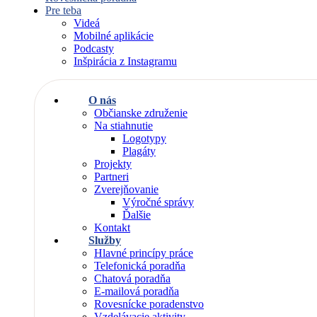
Pre teba
Videá
Mobilné aplikácie
Podcasty
Inšpirácia z Instagramu
O nás
Občianske združenie
Na stiahnutie
Logotypy
Plagáty
Projekty
Partneri
Zverejňovanie
Výročné správy
Ďalšie
Kontakt
Služby
Hlavné princípy práce
Telefonická poradňa
Chatová poradňa
E-mailová poradňa
Rovesnícke poradenstvo
Vzdelávacie aktivity