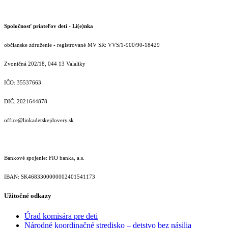
Spoločnosť priateľov detí - Li(e)nka
občianske združenie - registrované MV SR: VVS/1-900/90-18429
Zvoničná 202/18, 044 13 Valaliky
IČO: 35537663
DIČ: 2021644878
office@linkadetskejdovery.sk
Bankové spojenie: FIO banka, a.s.
IBAN: SK46833000000­02401541173
Užitočné odkazy
Úrad komisára pre deti
Národné koordinačné stredisko – detstvo bez násilia