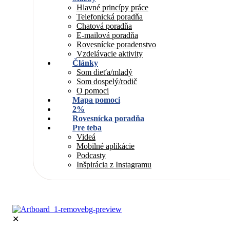
Hlavné princípy práce
Telefonická poradňa
Chatová poradňa
E-mailová poradňa
Rovesnícke poradenstvo
Vzdelávacie aktivity
Články
Som dieťa/mladý
Som dospelý/rodič
O pomoci
Mapa pomoci
2%
Rovesnícka poradňa
Pre teba
Videá
Mobilné aplikácie
Podcasty
Inšpirácia z Instagramu
✕