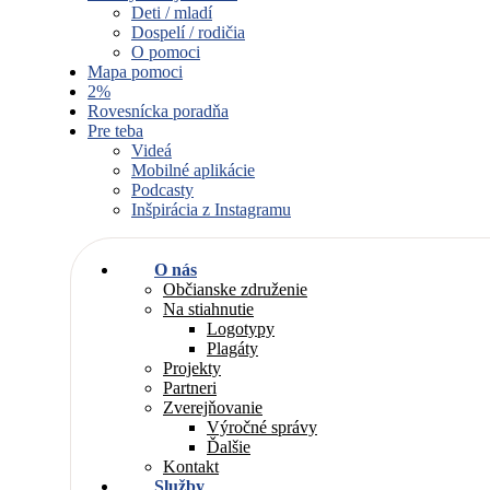
Deti / mladí
Dospelí / rodičia
O pomoci
Mapa pomoci
2%
Rovesnícka poradňa
Pre teba
Videá
Mobilné aplikácie
Podcasty
Inšpirácia z Instagramu
O nás
Občianske združenie
Na stiahnutie
Logotypy
Plagáty
Projekty
Partneri
Zverejňovanie
Výročné správy
Ďalšie
Kontakt
Služby