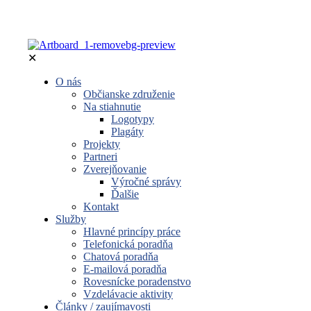
✕
O nás
Občianske združenie
Na stiahnutie
Logotypy
Plagáty
Projekty
Partneri
Zverejňovanie
Výročné správy
Ďalšie
Kontakt
Služby
Hlavné princípy práce
Telefonická poradňa
Chatová poradňa
E-mailová poradňa
Rovesnícke poradenstvo
Vzdelávacie aktivity
Články / zaujímavosti