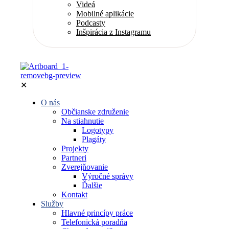
Videá
Mobilné aplikácie
Podcasty
Inšpirácia z Instagramu
✕
O nás
Občianske združenie
Na stiahnutie
Logotypy
Plagáty
Projekty
Partneri
Zverejňovanie
Výročné správy
Ďalšie
Kontakt
Služby
Hlavné princípy práce
Telefonická poradňa