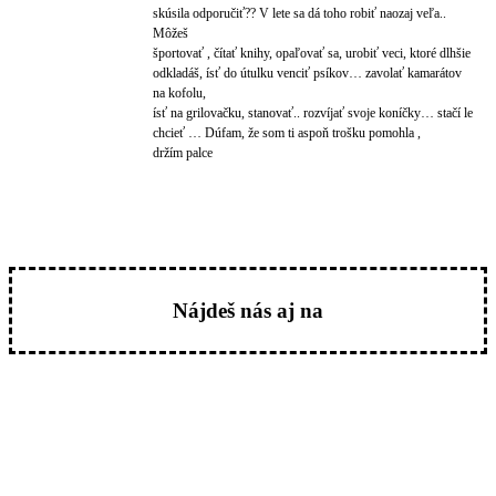
skúsila odporučiť?? V lete sa dá toho robiť naozaj veľa..
Môžeš
športovať , čítať knihy, opaľovať sa, urobiť veci, ktoré dlhšie
odkladáš, ísť do útulku venciť psíkov… zavolať kamarátov
na kofolu,
ísť na grilovačku, stanovať.. rozvíjať svoje koníčky… stačí le
chcieť … Dúfam, že som ti aspoň trošku pomohla ,
držím palce
Nájdeš nás aj na