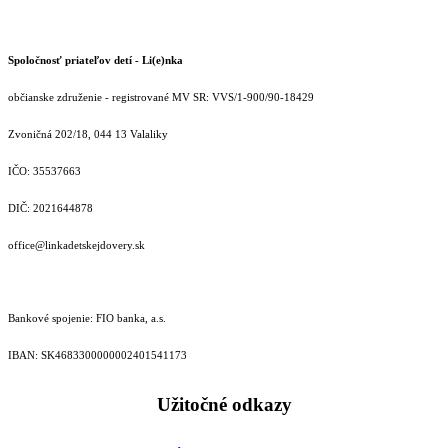
Spoločnosť priateľov detí - Li(e)nka
občianske združenie - registrované MV SR: VVS/1-900/90-18429
Zvoničná 202/18, 044 13 Valaliky
IČO: 35537663
DIČ: 2021644878
office@linkadetskejdovery.sk
Bankové spojenie: FIO banka, a.s.
IBAN: SK46833000000­02401541173
Užitočné odkazy