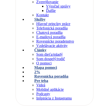
Zverejňovanie
Výročné správy
Ďalšie
Kontakt
Služby
Hlavné princípy práce
Telefonická poradňa
Chatová poradňa
E-mailová poradňa
Rovesnícke poradenstvo
Vzdelávacie aktivity
Články
Som dieťa/mladý
Som dospelý/rodič
O pomoci
Mapa pomoci
2%
Rovesnícka poradňa
Pre teba
Videá
Mobilné aplikácie
Podcasty
Inšpirácia z Instagramu