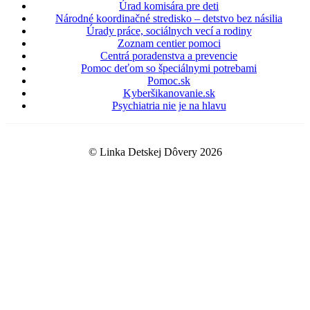
Úrad komisára pre deti
Národné koordinačné stredisko – detstvo bez násilia
Úrady práce, sociálnych vecí a rodiny
Zoznam centier pomoci
Centrá poradenstva a prevencie
Pomoc deťom so špeciálnymi potrebami
Pomoc.sk
Kyberšikanovanie.sk
Psychiatria nie je na hlavu
© Linka Detskej Dôvery 2026