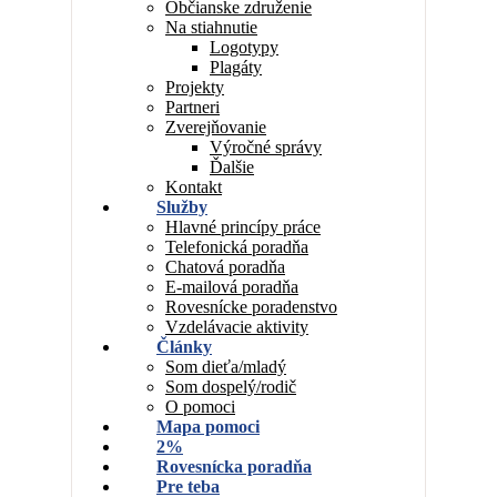
Občianske združenie
Na stiahnutie
Logotypy
Plagáty
Projekty
Partneri
Zverejňovanie
Výročné správy
Ďalšie
Kontakt
Služby
Hlavné princípy práce
Telefonická poradňa
Chatová poradňa
E-mailová poradňa
Rovesnícke poradenstvo
Vzdelávacie aktivity
Články
Som dieťa/mladý
Som dospelý/rodič
O pomoci
Mapa pomoci
2%
Rovesnícka poradňa
Pre teba