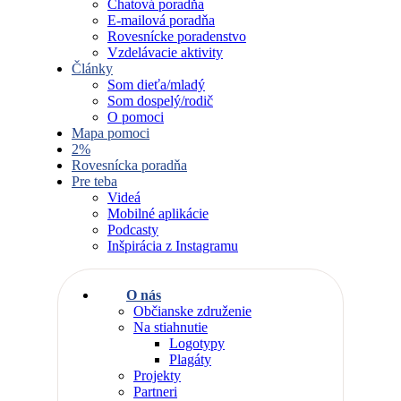
Chatová poradňa
E-mailová poradňa
Rovesnícke poradenstvo
Vzdelávacie aktivity
Články
Som dieťa/mladý
Som dospelý/rodič
O pomoci
Mapa pomoci
2%
Rovesnícka poradňa
Pre teba
Videá
Mobilné aplikácie
Podcasty
Inšpirácia z Instagramu
O nás
Občianske združenie
Na stiahnutie
Logotypy
Plagáty
Projekty
Partneri