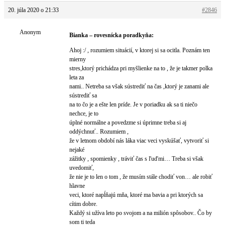
20. júla 2020 o 21:33
#2846
Anonym
Bianka – rovesnícka poradkyňa:
Ahoj :/ , rozumiem situácií, v ktorej si sa ocitla. Poznám ten
mierny
stres,ktorý prichádza pri myšlienke na to , že je takmer polka
leta za
nami.. Netreba sa však sústrediť na čas ,ktorý je zanami ale
sústrediť sa
na to čo je a ešte len príde. Je v poriadku ak sa ti niečo
nechce, je to
úplné normálne a povedzme si úprimne treba si aj
oddýchnuť.. Rozumiem ,
že v letnom období nás láka viac veci vyskúšať, vytvoriť si
nejaké
zážitky , spomienky , tráviť čas s ľuďmi… Treba si však
uvedomiť,
že nie je to len o tom , že musím stále chodiť von… ale robiť
hlavne
veci, ktoré napĺňajú mňa, ktoré ma bavia a pri ktorých sa
cítim dobre.
Každý si užíva leto po svojom a na milión spôsobov.. Čo by
som ti teda