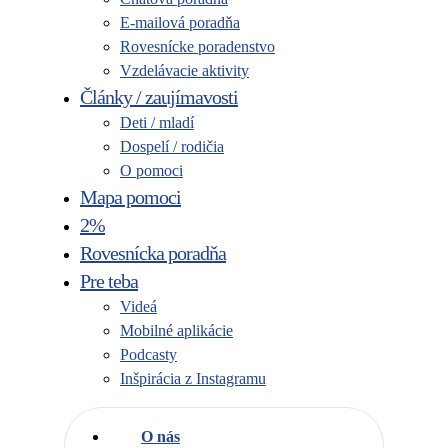
E-mailová poradňa
Rovesnícke poradenstvo
Vzdelávacie aktivity
Články / zaujímavosti
Deti / mladí
Dospelí / rodičia
O pomoci
Mapa pomoci
2%
Rovesnícka poradňa
Pre teba
Videá
Mobilné aplikácie
Podcasty
Inšpirácia z Instagramu
O nás