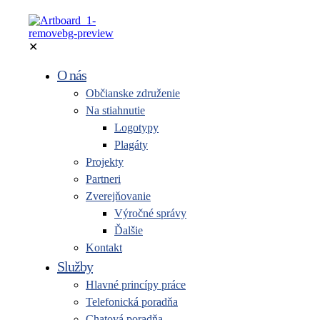
✕
O nás
Občianske združenie
Na stiahnutie
Logotypy
Plagáty
Projekty
Partneri
Zverejňovanie
Výročné správy
Ďalšie
Kontakt
Služby
Hlavné princípy práce
Telefonická poradňa
Chatová poradňa