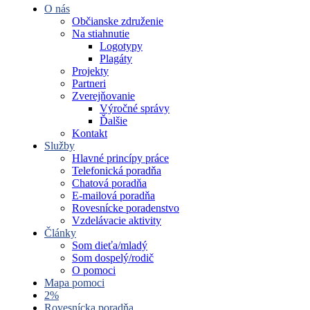
O nás
Občianske združenie
Na stiahnutie
Logotypy
Plagáty
Projekty
Partneri
Zverejňovanie
Výročné správy
Ďalšie
Kontakt
Služby
Hlavné princípy práce
Telefonická poradňa
Chatová poradňa
E-mailová poradňa
Rovesnícke poradenstvo
Vzdelávacie aktivity
Články
Som dieťa/mladý
Som dospelý/rodič
O pomoci
Mapa pomoci
2%
Rovesnícka poradňa