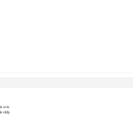
s si to
le vždy