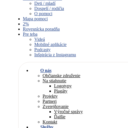
Deti / mladí
Dospelí / rodičia
O pomoci
Mapa pomoci
2%
Rovesnícka poradňa
Pre teba
Videá
Mobilné aplikácie
Podcasty
Inšpirácia z Instagramu
O nás
Občianske združenie
Na stiahnutie
Logotypy
Plagáty
Projekty
Partneri
Zverejňovanie
Výročné správy
Ďalšie
Kontakt
Služby