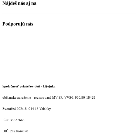
Nájdeš nás aj na
Podporujú nás
Spoločnosť priateľov detí - Li(e)nka
občianske združenie - registrované MV SR: VVS/1-900/90-18429
Zvoničná 202/18, 044 13 Valaliky
IČO: 35537663
DIČ: 2021644878