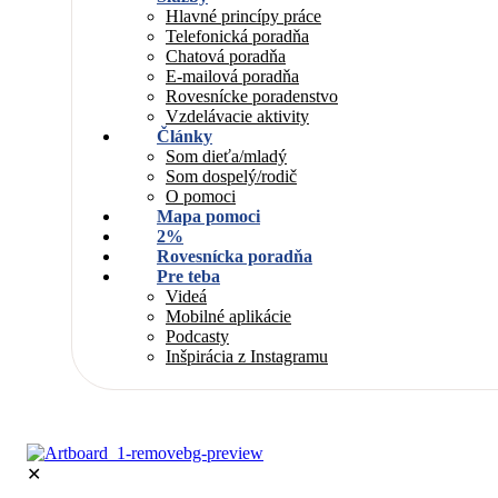
Hlavné princípy práce
Telefonická poradňa
Chatová poradňa
E-mailová poradňa
Rovesnícke poradenstvo
Vzdelávacie aktivity
Články
Som dieťa/mladý
Som dospelý/rodič
O pomoci
Mapa pomoci
2%
Rovesnícka poradňa
Pre teba
Videá
Mobilné aplikácie
Podcasty
Inšpirácia z Instagramu
✕