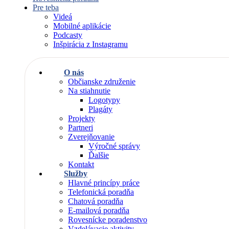
Pre teba
Videá
Mobilné aplikácie
Podcasty
Inšpirácia z Instagramu
O nás
Občianske združenie
Na stiahnutie
Logotypy
Plagáty
Projekty
Partneri
Zverejňovanie
Výročné správy
Ďalšie
Kontakt
Služby
Hlavné princípy práce
Telefonická poradňa
Chatová poradňa
E-mailová poradňa
Rovesnícke poradenstvo
Vzdelávacie aktivity