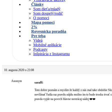
Články
Som dieťa/mladý
Som dospelý/rodič
O pomoci
Mapa pomoci
2%
Rovesnícka poradňa
Pre teba
Videá
Mobilné aplikácie
Podcasty
Inšpirácia z Instagramu
10. augusta 2020 o 23:08
Anonym
saraH:
Toto dobre poznám a myslím že každý z nás mal take obdobie Skú
nevšímať ľudia raz pravdu nájdu možno im to bude trosku trvať s
pravda vyjde na povrch hlavne nestrácaj nádej ❤️❤️