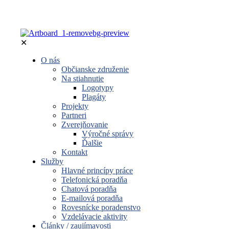
✕
O nás
Občianske združenie
Na stiahnutie
Logotypy
Plagáty
Projekty
Partneri
Zverejňovanie
Výročné správy
Ďalšie
Kontakt
Služby
Hlavné princípy práce
Telefonická poradňa
Chatová poradňa
E-mailová poradňa
Rovesnícke poradenstvo
Vzdelávacie aktivity
Články / zaujímavosti