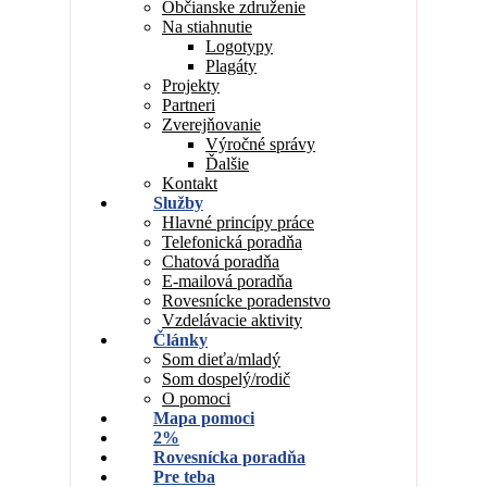
Občianske združenie
Na stiahnutie
Logotypy
Plagáty
Projekty
Partneri
Zverejňovanie
Výročné správy
Ďalšie
Kontakt
Služby
Hlavné princípy práce
Telefonická poradňa
Chatová poradňa
E-mailová poradňa
Rovesnícke poradenstvo
Vzdelávacie aktivity
Články
Som dieťa/mladý
Som dospelý/rodič
O pomoci
Mapa pomoci
2%
Rovesnícka poradňa
Pre teba