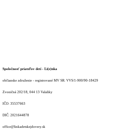
Spoločnosť priateľov detí - Li(e)nka
občianske združenie - registrované MV SR: VVS/1-900/90-18429
Zvoničná 202/18, 044 13 Valaliky
IČO: 35537663
DIČ: 2021644878
office@linkadetskejdovery.sk