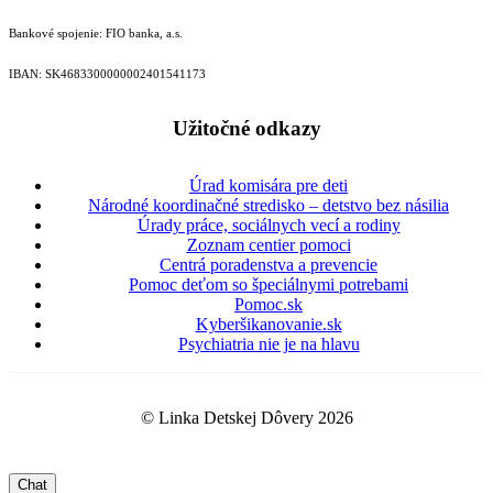
Bankové spojenie: FIO banka, a.s.
IBAN: SK46833000000­02401541173
Užitočné odkazy
Úrad komisára pre deti
Národné koordinačné stredisko – detstvo bez násilia
Úrady práce, sociálnych vecí a rodiny
Zoznam centier pomoci
Centrá poradenstva a prevencie
Pomoc deťom so špeciálnymi potrebami
Pomoc.sk
Kyberšikanovanie.sk
Psychiatria nie je na hlavu
© Linka Detskej Dôvery 2026