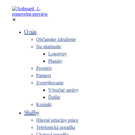
✕
O nás
Občianske združenie
Na stiahnutie
Logotypy
Plagáty
Projekty
Partneri
Zverejňovanie
Výročné správy
Ďalšie
Kontakt
Služby
Hlavné princípy práce
Telefonická poradňa
Chatová poradňa