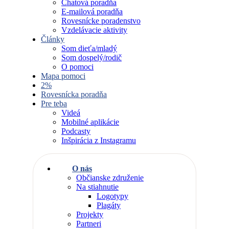
Chatová poradňa
E-mailová poradňa
Rovesnícke poradenstvo
Vzdelávacie aktivity
Články
Som dieťa/mladý
Som dospelý/rodič
O pomoci
Mapa pomoci
2%
Rovesnícka poradňa
Pre teba
Videá
Mobilné aplikácie
Podcasty
Inšpirácia z Instagramu
O nás
Občianske združenie
Na stiahnutie
Logotypy
Plagáty
Projekty
Partneri