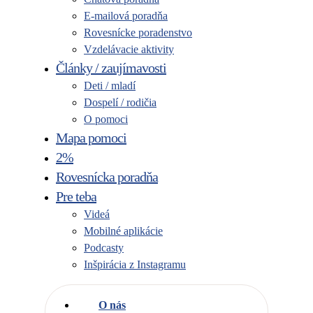
E-mailová poradňa
Rovesnícke poradenstvo
Vzdelávacie aktivity
Články / zaujímavosti
Deti / mladí
Dospelí / rodičia
O pomoci
Mapa pomoci
2%
Rovesnícka poradňa
Pre teba
Videá
Mobilné aplikácie
Podcasty
Inšpirácia z Instagramu
O nás