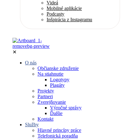
Videá
Mobilné aplikácie
Podcasty
Inšpirácia z Instagramu
✕
O nás
Občianske združenie
Na stiahnutie
Logotypy
Plagáty
Projekty
Partneri
Zverejňovanie
Výročné správy
Ďalšie
Kontakt
Služby
Hlavné princípy práce
Telefonická poradňa