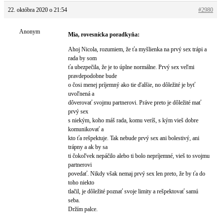
22. októbra 2020 o 21:54
#2980
Anonym
Mia, rovesnícka poradkyňa:
Ahoj Nicola, rozumiem, že ťa myšlienka na prvý sex trápi a
rada by som
ťa ubezpečila, že je to úplne normálne. Prvý sex veľmi
pravdepodobne bude
o čosi menej príjemný ako tie ďalšie, no dôležité je byť
uvoľnená a
dôverovať svojmu partnerovi. Práve preto je dôležité mať
prvý sex
s niekým, koho máš rada, komu veríš, s kým vieš dobre
komunikovať a
kto ťa rešpektuje. Tak nebude prvý sex ani bolestivý, ani
trápny a ak by sa
ti čokoľvek nepáčilo alebo ti bolo nepríjemné, vieš to svojmu
partnerovi
povedať. Nikdy však nemaj prvý sex len preto, že by ťa do
toho niekto
tlačil, je dôležité poznať svoje limity a rešpektovať samú
seba.
Držím palce.