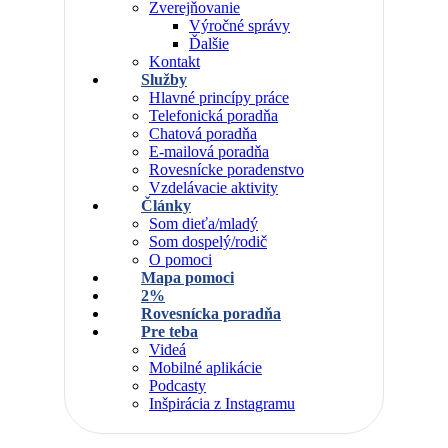
Zverejňovanie
Výročné správy
Ďalšie
Kontakt
Služby
Hlavné princípy práce
Telefonická poradňa
Chatová poradňa
E-mailová poradňa
Rovesnícke poradenstvo
Vzdelávacie aktivity
Články
Som dieťa/mladý
Som dospelý/rodič
O pomoci
Mapa pomoci
2%
Rovesnícka poradňa
Pre teba
Videá
Mobilné aplikácie
Podcasty
Inšpirácia z Instagramu