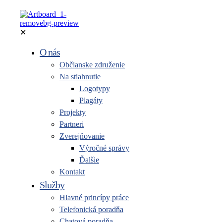
✕
O nás
Občianske združenie
Na stiahnutie
Logotypy
Plagáty
Projekty
Partneri
Zverejňovanie
Výročné správy
Ďalšie
Kontakt
Služby
Hlavné princípy práce
Telefonická poradňa
Chatová poradňa