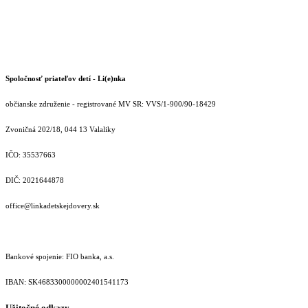
Spoločnosť priateľov detí - Li(e)nka
občianske združenie - registrované MV SR: VVS/1-900/90-18429
Zvoničná 202/18, 044 13 Valaliky
IČO: 35537663
DIČ: 2021644878
office@linkadetskejdovery.sk
Bankové spojenie: FIO banka, a.s.
IBAN: SK46833000000­02401541173
Užitočné odkazy