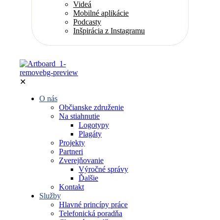
Videá
Mobilné aplikácie
Podcasty
Inšpirácia z Instagramu
✕
O nás
Občianske združenie
Na stiahnutie
Logotypy
Plagáty
Projekty
Partneri
Zverejňovanie
Výročné správy
Ďalšie
Kontakt
Služby
Hlavné princípy práce
Telefonická poradňa