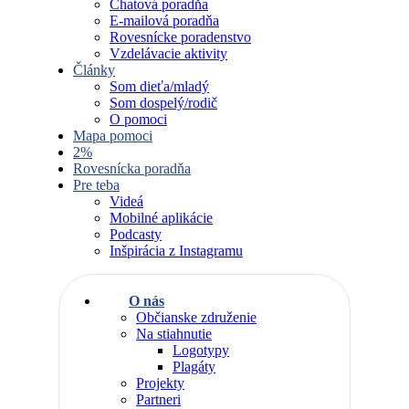
Chatová poradňa
E-mailová poradňa
Rovesnícke poradenstvo
Vzdelávacie aktivity
Články
Som dieťa/mladý
Som dospelý/rodič
O pomoci
Mapa pomoci
2%
Rovesnícka poradňa
Pre teba
Videá
Mobilné aplikácie
Podcasty
Inšpirácia z Instagramu
O nás
Občianske združenie
Na stiahnutie
Logotypy
Plagáty
Projekty
Partneri