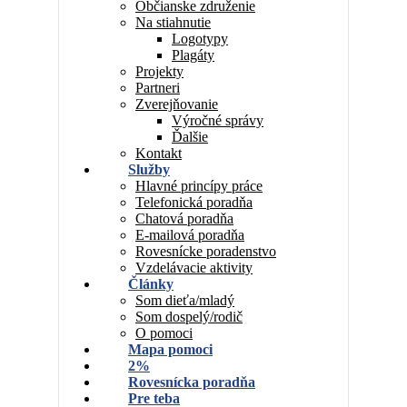
Občianske združenie
Na stiahnutie
Logotypy
Plagáty
Projekty
Partneri
Zverejňovanie
Výročné správy
Ďalšie
Kontakt
Služby
Hlavné princípy práce
Telefonická poradňa
Chatová poradňa
E-mailová poradňa
Rovesnícke poradenstvo
Vzdelávacie aktivity
Články
Som dieťa/mladý
Som dospelý/rodič
O pomoci
Mapa pomoci
2%
Rovesnícka poradňa
Pre teba