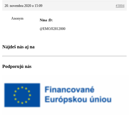
20. novembra 2020 o 15:09
#3004
Anonym
Nina :D:
@EMOJI2812000
Nájdeš nás aj na
Podporujú nás