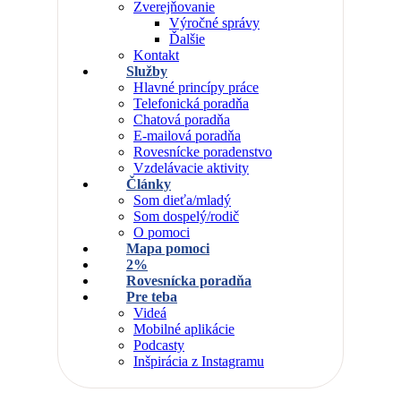
Zverejňovanie
Výročné správy
Ďalšie
Kontakt
Služby
Hlavné princípy práce
Telefonická poradňa
Chatová poradňa
E-mailová poradňa
Rovesnícke poradenstvo
Vzdelávacie aktivity
Články
Som dieťa/mladý
Som dospelý/rodič
O pomoci
Mapa pomoci
2%
Rovesnícka poradňa
Pre teba
Videá
Mobilné aplikácie
Podcasty
Inšpirácia z Instagramu