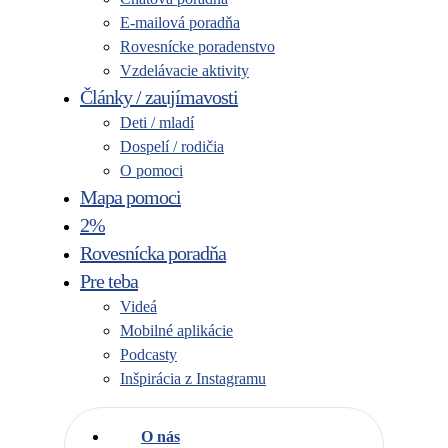
E-mailová poradňa
Rovesnícke poradenstvo
Vzdelávacie aktivity
Články / zaujímavosti
Deti / mladí
Dospelí / rodičia
O pomoci
Mapa pomoci
2%
Rovesnícka poradňa
Pre teba
Videá
Mobilné aplikácie
Podcasty
Inšpirácia z Instagramu
O nás